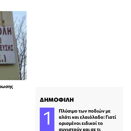
ρωσης
ΔΗΜΟΦΙΛΗ
Πλύσιμο των ποδιών με
αλάτι και ελαιόλαδο: Γιατί
ορισμένοι ειδικοί το
συνιστούν και σε τι