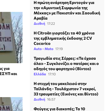
Η πρώτη ανάρτηση Ερντογάν για
την «Αμυντική Συμφωνία της
Μέκκας» με Πακιστάν και Σαουδική
Αραβία
Διεθνή
17:22
Η Citroën γιορτάζει τα 40 χρόνια
της εμβληματικής έκδοσης 2 CV
Cocorico
Auto - Moto
17:19
Τραγωδία στις Σέρρες: «Τα έχασα
όλα» - Συγκλονίζει ο πατέρας και ο
ς για
οδηγός του φορτηγού (Βίντεο)
ΕΣΥΠ και
Ελλάδα
17:10
Η στιγμή του μακελειού στην
Ταϊλάνδη - Τουλάχιστον 7 νεκροί,
33 τραυματίες (Εικόνες και Βίντεο)
Διεθνή
16:57
Φεύγεις για διακοπές; Τα 10