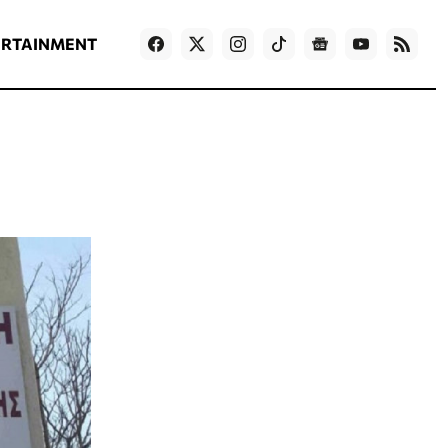
ΡΟΗ ΕΙΔΗΣΕΩΝ
T
NEWS IN ENGLISH
Games
ERTAINMENT