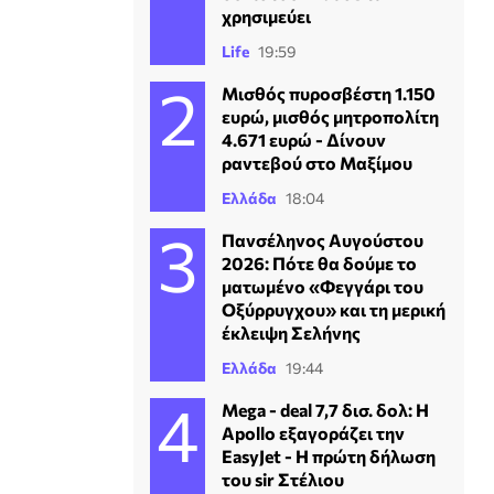
χρησιμεύει
Life
19:59
Μισθός πυροσβέστη 1.150
ευρώ, μισθός μητροπολίτη
4.671 ευρώ - Δίνουν
ραντεβού στο Μαξίμου
Ελλάδα
18:04
Πανσέληνος Αυγούστου
2026: Πότε θα δούμε το
ματωμένο «Φεγγάρι του
Οξύρρυγχου» και τη μερική
έκλειψη Σελήνης
Ελλάδα
19:44
Mega - deal 7,7 δισ. δολ: Η
Apollo εξαγοράζει την
EasyJet - Η πρώτη δήλωση
του sir Στέλιου