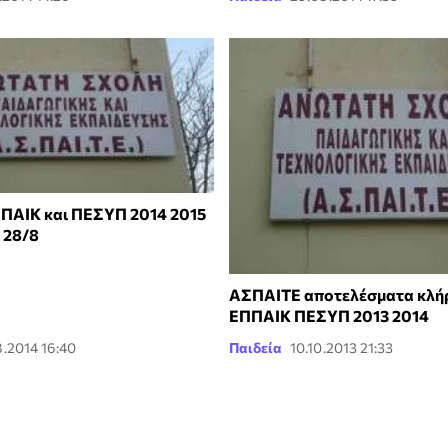
ΠΑΙΚ και ΠΕΣΥΠ 2014 2015
 28/8
ΑΣΠΑΙΤΕ αποτελέσματα κλή
ΕΠΠΑΙΚ ΠΕΣΥΠ 2013 2014
.2014 16:40
Παιδεία
10.10.2013 21:33