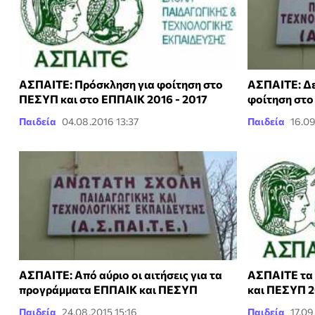
ΑΣΠΑΙΤΕ: Πρόσκληση για φοίτηση στο
ΑΣΠΑΙΤΕ: Δε
ΠΕΣΥΠ και στο ΕΠΠΑΙΚ 2016 - 2017
φοίτηση στ
Παιδεία
04.08.2016 13:37
Παιδεία
16.09
ΑΣΠΑΙΤΕ: Από αύριο οι αιτήσεις για τα
ΑΣΠΑΙΤΕ τα
προγράμματα ΕΠΠΑΙΚ και ΠΕΣΥΠ
και ΠΕΣΥΠ 2
Παιδεία
24.08.2015 15:16
Παιδεία
17.09