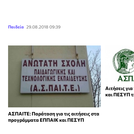
Παιδεία
29.08.2018 09:39
Αιτήσεις γι
και ΠΕΣΥΠ 
ΑΣΠΑΙΤΕ: Παράταση για τις αιτήσεις στα
προγράμματα ΕΠΠΑΙΚ και ΠΕΣΥΠ