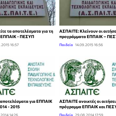
ίτε τα αποτελέσματα για τη
ΑΣΠΑΙΤΕ: Κλείνουν οι αιτήσει
ο ΕΠΠΑΙΚ - ΠΕΣΥΠ
προγράμματα ΕΠΠΑΙΚ – ΠΕ
.2015 16:57
Παιδεία
14.09.2015 16:56
 αποτελέσματα για ΕΠΠΑΙΚ
ΑΣΠΑΙΤΕ ανοικτές οι αιτήσει
014 - 2015
πρόγραμμα ΕΠΠΑΙΚ και ΠΕΣ
.2014 14:26
Παιδεία
29.08.2014 17:59