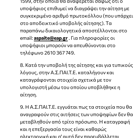
1599, στην οποία θα αναφέρεται σαφώς ότι ο
υποψήφιος επιθυμεί να διαγράψει την αίτηση με
συγκεκριμένο αριθμό πρωτοκόλλου (που υπάρχει
στο αποδεικτικό υποβολής αίτησης). Tα
παραπάνω δικαιολογητικά αποστέλλονται στο
email:
aspaite@eap.gr
. Για πληροφορίες οι
υποψήφιοι μπορούν να απευθύνονται στο
τηλέφωνο 2610 367 749.
8. Κατά την υποβολή της αίτησης και για τυπικούς
λόγους, στην Α.Σ.ΠΑΙ.Τ.Ε. καταλήγουν και
καταγράφονται στοιχεία σχετικά με τον
υπολογιστή μέσω του οποίου υποβλήθηκε η
αίτηση.
9. Η Α.Σ.ΠΑΙ.Τ.Ε. εγγυάται πως τα στοιχεία που θα
αναγραφούν στις αιτήσεις των υποψηφίων δεν θα
μεταβληθούν από τρίτο πρόσωπο. Η καταγραφή
και η επεξεργασία τους είναι καθαρώς
ηλεκτρονική και σ' αυτή δεν παρεμβάλλεται