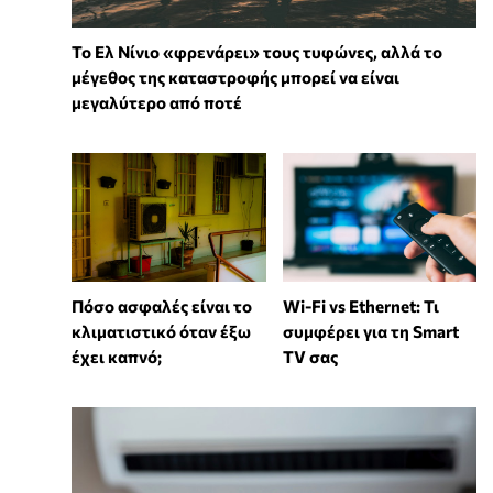
Το Ελ Νίνιο «φρενάρει» τους τυφώνες, αλλά το
μέγεθος της καταστροφής μπορεί να είναι
μεγαλύτερο από ποτέ
Wi-Fi vs Ethernet: Τι
Πόσο ασφαλές είναι το
συμφέρει για τη Smart
κλιματιστικό όταν έξω
TV σας
έχει καπνό;