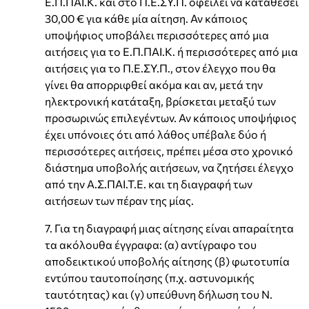
Ε.Π.ΠΑΙ.Κ. και στο Π.Ε.ΣΥ.Π. οφείλει να καταθέσει
30,00 € για κάθε μία αίτηση. Αν κάποιος
υποψήφιος υποβάλει περισσότερες από μια
αιτήσεις για το Ε.Π.ΠΑΙ.Κ. ή περισσότερες από μια
αιτήσεις για το Π.Ε.ΣΥ.Π., στον έλεγχο που θα
γίνει θα απορριφθεί ακόμα και αν, μετά την
ηλεκτρονική κατάταξη, βρίσκεται μεταξύ των
προσωρινώς επιλεγέντων. Αν κάποιος υποψήφιος
έχει υπόνοιες ότι από λάθος υπέβαλε δύο ή
περισσότερες αιτήσεις, πρέπει μέσα στο χρονικό
διάστημα υποβολής αιτήσεων, να ζητήσει έλεγχο
από την Α.Σ.ΠΑΙ.Τ.Ε. και τη διαγραφή των
αιτήσεων των πέραν της μίας.
7. Για τη διαγραφή μιας αίτησης είναι απαραίτητα
τα ακόλουθα έγγραφα: (α) αντίγραφο του
αποδεικτικού υποβολής αίτησης (β) φωτοτυπία
εντύπου ταυτοποίησης (π.χ. αστυνομικής
ταυτότητας) και (γ) υπεύθυνη δήλωση του Ν.