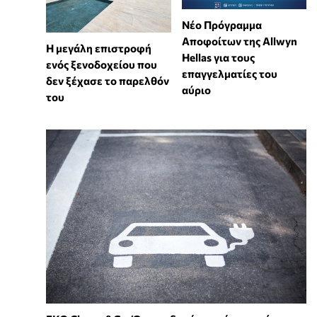
Νέο Πρόγραμμα
Αποφοίτων της Allwyn
Η μεγάλη επιστροφή
Hellas για τους
ενός ξενοδοχείου που
επαγγελματίες του
δεν ξέχασε το παρελθόν
αύριο
του