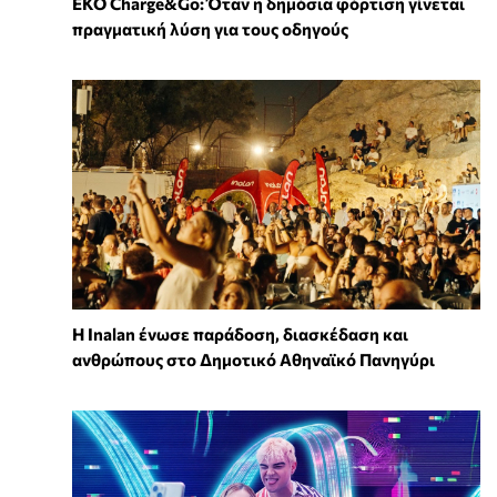
EKO Charge&Go: Όταν η δημόσια φόρτιση γίνεται
πραγματική λύση για τους οδηγούς
Η Inalan ένωσε παράδοση, διασκέδαση και
ανθρώπους στο Δημοτικό Αθηναϊκό Πανηγύρι