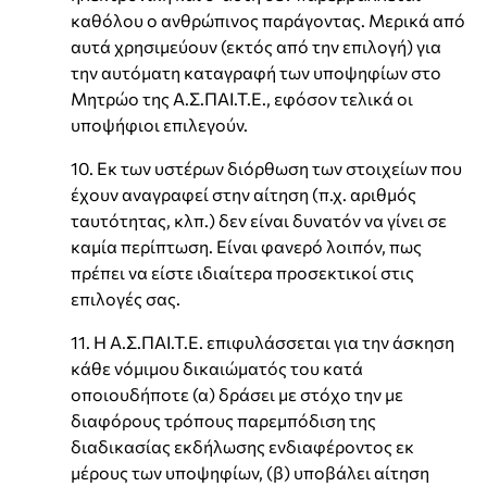
καθόλου ο ανθρώπινος παράγοντας. Μερικά από
αυτά χρησιμεύουν (εκτός από την επιλογή) για
την αυτόματη καταγραφή των υποψηφίων στο
Μητρώο της Α.Σ.ΠΑΙ.Τ.Ε., εφόσον τελικά οι
υποψήφιοι επιλεγούν.
10. Εκ των υστέρων διόρθωση των στοιχείων που
έχουν αναγραφεί στην αίτηση (π.χ. αριθμός
ταυτότητας, κλπ.) δεν είναι δυνατόν να γίνει σε
καμία περίπτωση. Είναι φανερό λοιπόν, πως
πρέπει να είστε ιδιαίτερα προσεκτικοί στις
επιλογές σας.
11. Η Α.Σ.ΠΑΙ.Τ.Ε. επιφυλάσσεται για την άσκηση
κάθε νόμιμου δικαιώματός του κατά
οποιουδήποτε (α) δράσει με στόχο την με
διαφόρους τρόπους παρεμπόδιση της
διαδικασίας εκδήλωσης ενδιαφέροντος εκ
μέρους των υποψηφίων, (β) υποβάλει αίτηση