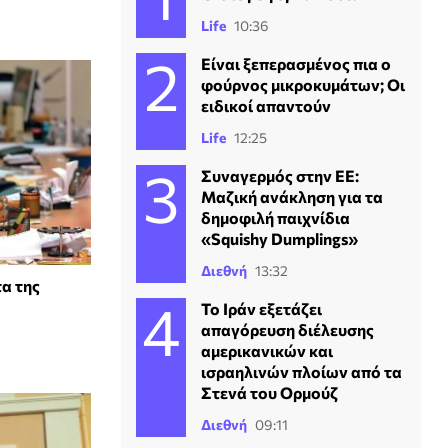
Life
10:36
Είναι ξεπερασμένος πια ο
φούρνος μικροκυμάτων; Οι
ειδικοί απαντούν
Life
12:25
Συναγερμός στην ΕΕ:
Μαζική ανάκληση για τα
δημοφιλή παιχνίδια
«Squishy Dumplings»
Διεθνή
13:32
α της
Το Ιράν εξετάζει
απαγόρευση διέλευσης
αμερικανικών και
ισραηλινών πλοίων από τα
Στενά του Ορμούζ
Διεθνή
09:11