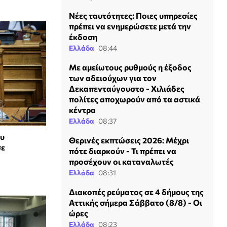
Νέες ταυτότητες: Ποιες υπηρεσίες
πρέπει να ενημερώσετε μετά την
έκδοση
Ελλάδα
08:44
Με αμείωτους ρυθμούς η έξοδος
των αδειούχων για τον
Δεκαπενταύγουστο - Χιλιάδες
πολίτες αποχωρούν από τα αστικά
κέντρα
Ελλάδα
08:37
ου
Θερινές εκπτώσεις 2026: Μέχρι
σε
πότε διαρκούν - Τι πρέπει να
προσέχουν οι καταναλωτές
Ελλάδα
08:31
Διακοπές ρεύματος σε 4 δήμους της
Αττικής σήμερα Σάββατο (8/8) - Οι
ώρες
Ελλάδα
08:23