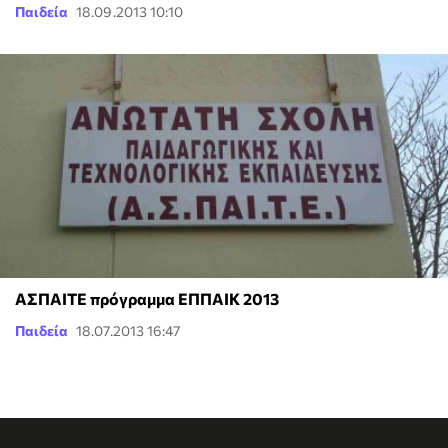
Παιδεία
18.09.2013 10:10
ΑΣΠΑΙΤΕ πρόγραμμα ΕΠΠΑΙΚ 2013
Παιδεία
18.07.2013 16:47