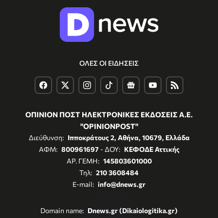
ΟΛΕΣ ΟΙ ΕΙΔΗΣΕΙΣ
ΟΠΙΝΙΟΝ ΠΟΣΤ ΗΛΕΚΤΡΟΝΙΚΕΣ ΕΚΔΟΣΕΙΣ Α.Ε.
"OPINIONPOST"
Διεύθυνση:
Ιπποκράτους 2, Αθήνα, 10679, Ελλάδα
ΑΦΜ:
800961697
- ΔΟΥ:
ΚΕΦΟΔΕ Αττικής
ΑΡ. ΓΕΜΗ:
145803601000
Τηλ:
210 3608484
E-mail:
info@dnews.gr
Domain name:
Dnews.gr (Dikaiologitika.gr)