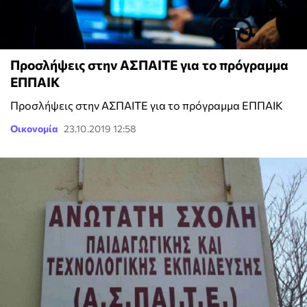
Προσλήψεις στην ΑΣΠΑΙΤΕ για το πρόγραμμα
ΕΠΠΑΙΚ
Προσλήψεις στην ΑΣΠΑΙΤΕ για το πρόγραμμα ΕΠΠΑΙΚ
Οικονομία
23.10.2019 12:58