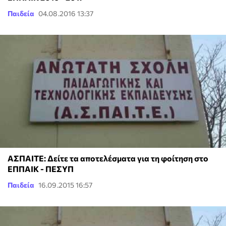
Παιδεία
04.08.2016 13:37
ΑΣΠΑΙΤΕ: Δείτε τα αποτελέσματα για τη φοίτηση στο
ΕΠΠΑΙΚ - ΠΕΣΥΠ
Παιδεία
16.09.2015 16:57