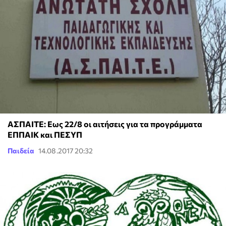
ΑΣΠΑΙΤΕ: Εως 22/8 οι αιτήσεις για τα προγράμματα
ΕΠΠΑΙΚ και ΠΕΣΥΠ
Παιδεία
14.08.2017 20:32