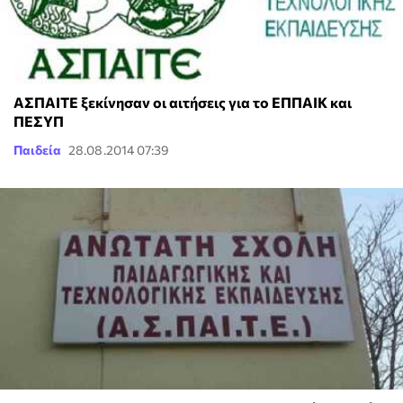
ΑΣΠΑΙΤΕ ξεκίνησαν οι αιτήσεις για το ΕΠΠΑΙΚ και
ΠΕΣΥΠ
Παιδεία
28.08.2014 07:39