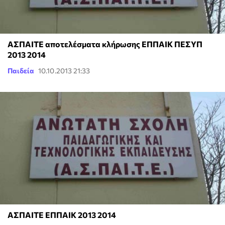
ΑΣΠΑΙΤΕ αποτελέσματα κλήρωσης ΕΠΠΑΙΚ ΠΕΣΥΠ
2013 2014
Παιδεία
10.10.2013 21:33
ΑΣΠΑΙΤΕ ΕΠΠΑΙΚ 2013 2014