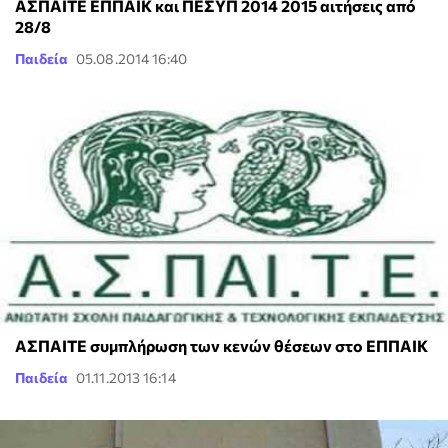
ΑΣΠΑΙΤΕ ΕΠΠΑΙΚ και ΠΕΣΥΠ 2014 2015 αιτήσεις από
28/8
Παιδεία
05.08.2014 16:40
ΑΣΠΑΙΤΕ συμπλήρωση των κενών θέσεων στο ΕΠΠΑΙΚ
Παιδεία
01.11.2013 16:14