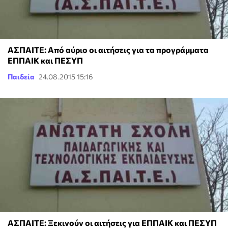
ΑΣΠΑΙΤΕ: Από αύριο οι αιτήσεις για τα προγράμματα
ΕΠΠΑΙΚ και ΠΕΣΥΠ
Παιδεία
24.08.2015 15:16
ΑΣΠΑΙΤΕ: Ξεκινούν οι αιτήσεις για ΕΠΠΑΙΚ και ΠΕΣΥΠ