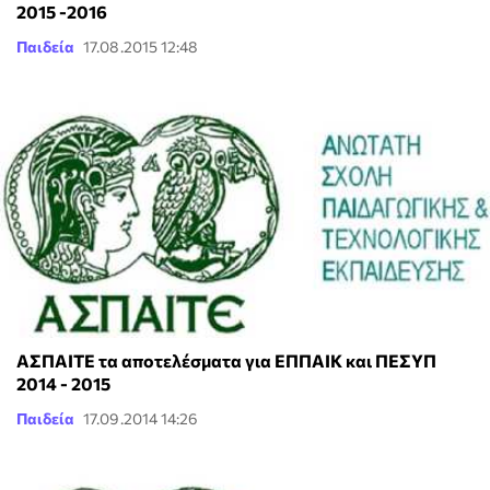
2015 -2016
Παιδεία
17.08.2015 12:48
ΑΣΠΑΙΤΕ τα αποτελέσματα για ΕΠΠΑΙΚ και ΠΕΣΥΠ
2014 - 2015
Παιδεία
17.09.2014 14:26