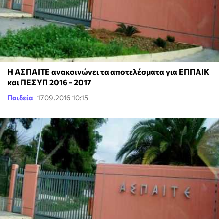
Η ΑΣΠΑΙΤΕ ανακοινώνει τα αποτελέσματα για ΕΠΠΑΙΚ
και ΠΕΣΥΠ 2016 - 2017
Παιδεία
17.09.2016 10:15