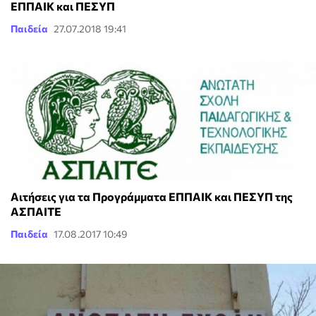
ΕΠΠΑΙΚ και ΠΕΣΥΠ
Παιδεία
27.07.2018 19:41
Αιτήσεις για τα Προγράμματα ΕΠΠΑΙΚ και ΠΕΣΥΠ της
ΑΣΠΑΙΤΕ
Παιδεία
17.08.2017 10:49