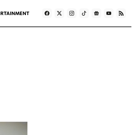
ΡΟΗ ΕΙΔΗΣΕΩΝ
T
NEWS IN ENGLISH
Games
ERTAINMENT