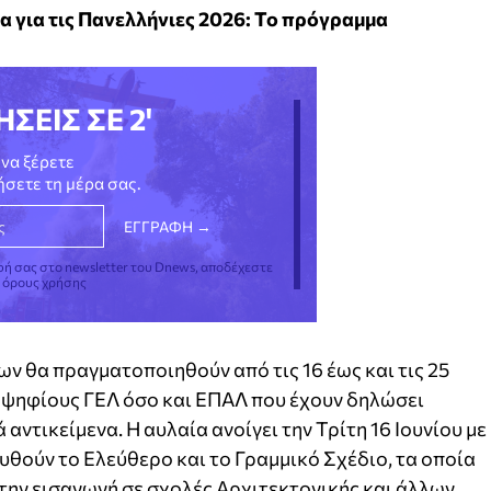
α για τις Πανελλήνιες 2026: Το πρόγραμμα
ΗΣΕΙΣ ΣΕ 2'
να ξέρετε
νήσετε τη μέρα σας.
φή σας στο newsletter του Dnews, αποδέχεστε
ς όρους χρήσης
ν θα πραγματοποιηθούν από τις 16 έως και τις 25
οψηφίους ΓΕΛ όσο και ΕΠΑΛ που έχουν δηλώσει
αντικείμενα. Η αυλαία ανοίγει την Τρίτη 16 Ιουνίου με
υθούν το Ελεύθερο και το Γραμμικό Σχέδιο, τα οποία
την εισαγωγή σε σχολές Αρχιτεκτονικής και άλλων