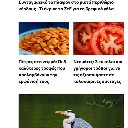
Συνταγματικό το πλαφόν στο μικτό περιθώριο
κέρδους - Τι έκρινε το ΣτΕ για το βρεφικό γάλα
Πέτρες στα νεφρά: Οι 5
Ντομάτες: 3 εύκολοι και
καλύτερες τροφές που
γρήγοροι τρόποι για να
προλαμβάνουν την
τις αξιοποιήσετε σε
εμφάνισή τους
καλοκαιρινές συνταγές