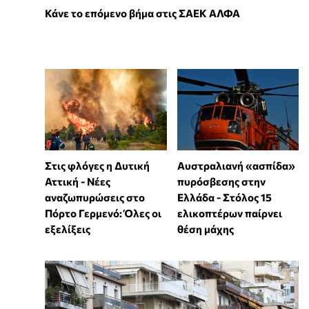
Κάνε το επόμενο βήμα στις ΣΑΕΚ ΑΛΦΑ
Στις φλόγες η Δυτική
Αυστραλιανή «ασπίδα»
Αττική - Νέες
πυρόσβεσης στην
αναζωπυρώσεις στο
Ελλάδα - Στόλος 15
Πόρτο Γερμενό: Όλες οι
ελικοπτέρων παίρνει
εξελίξεις
θέση μάχης