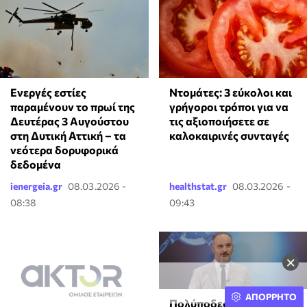
Ενεργές εστίες
Ντομάτες: 3 εύκολοι και
παραμένουν το πρωί της
γρήγοροι τρόποι για να
Δευτέρας 3 Αυγούστου
τις αξιοποιήσετε σε
στη Δυτική Αττική – τα
καλοκαιρινές συνταγές
νεότερα δορυφορικά
δεδομένα
ienergeia.gr
08.03.2026 -
healthstat.gr
08.03.2026 -
08:38
09:43
×
ΑΠΟΡΡΗΤΟ
Πολύποδες χοληδόχου