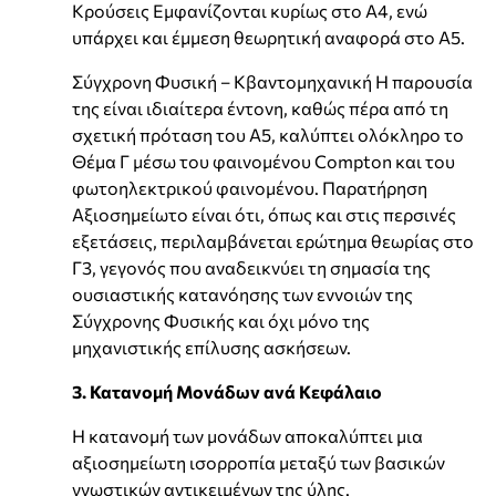
Κρούσεις Εμφανίζονται κυρίως στο Α4, ενώ
υπάρχει και έμμεση θεωρητική αναφορά στο Α5.
Σύγχρονη Φυσική – Κβαντομηχανική Η παρουσία
της είναι ιδιαίτερα έντονη, καθώς πέρα από τη
σχετική πρόταση του Α5, καλύπτει ολόκληρο το
Θέμα Γ μέσω του φαινομένου Compton και του
φωτοηλεκτρικού φαινομένου. Παρατήρηση
Αξιοσημείωτο είναι ότι, όπως και στις περσινές
εξετάσεις, περιλαμβάνεται ερώτημα θεωρίας στο
Γ3, γεγονός που αναδεικνύει τη σημασία της
ουσιαστικής κατανόησης των εννοιών της
Σύγχρονης Φυσικής και όχι μόνο της
μηχανιστικής επίλυσης ασκήσεων.
3. Κατανομή Μονάδων ανά Κεφάλαιο
Η κατανομή των μονάδων αποκαλύπτει μια
αξιοσημείωτη ισορροπία μεταξύ των βασικών
γνωστικών αντικειμένων της ύλης.