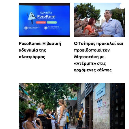
PosoKanei: Η βασική
Ο Τσίπρας προκαλεί και
αδυναμία της
προειδοποιεί τον
πλατφόρμας
Μητσοτάκη με
«ντέρμπι» στις
ερχόμενες κάλπες