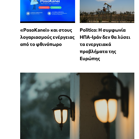
«PosoKanei» και στους
Politico: Η συμφωνία
λογαριασμούς ενέργειας
ΗΠΑ-Ιράν δεν θα λύσει
από το φθινόπωρο
τα ενεργειακά
προβλήματα της
Ευρώπης