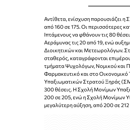
Αντίθετα, ενίσχυση παρουσιάζει η Σ
από 160 σε 175. Οι περισσότερες κα
Ιπτάμενους να φθάνουν τις 80 θέσει
Αεράμυνας τις 20 από 19, ενώ αυξημ
Διοικητικών και Μετεωρολόγων. Στ
σταθερός, καταγράφονται επιμέρου
τμήματα Ψυχολόγων, Νομικού και Π
Φαρμακευτικό και στο Οικονομικό 
Υπαξιωματικών Στρατού Ξηράς (ΣΜΥ
300 θέσεις. Η Σχολή Μονίμων Υπαξ
200 σε 205, ενώ η Σχολή Μονίμων 
μεγαλύτερη αύξηση, από 200 σε 212 