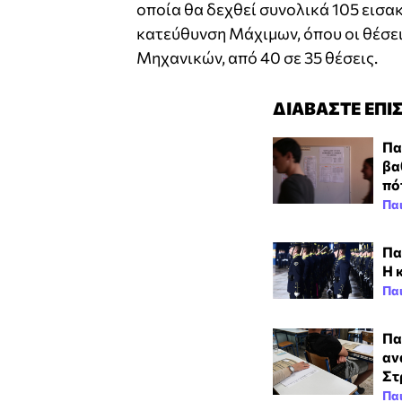
οποία θα δεχθεί συνολικά 105 εισα
κατεύθυνση Μάχιμων, όπου οι θέσει
Μηχανικών, από 40 σε 35 θέσεις.
ΔΙΑΒΑΣΤΕ ΕΠΙ
Πα
βα
πό
Πα
Πα
Η 
Πα
Πα
αν
Στ
Πα