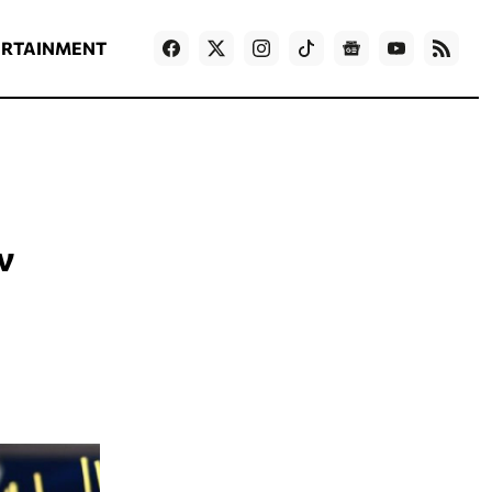
ΡΟΗ ΕΙΔΗΣΕΩΝ
T
NEWS IN ENGLISH
Games
ERTAINMENT
ν