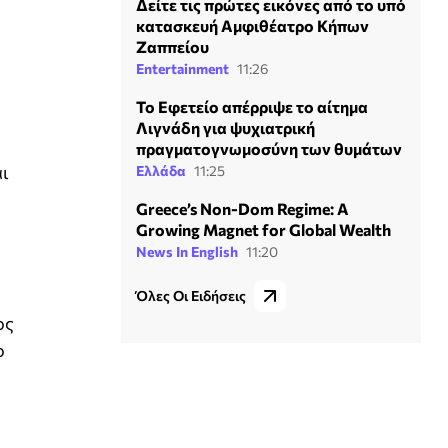
Δείτε τις πρώτες εικόνες από το υπό
κατασκευή Αμφιθέατρο Κήπων
Ζαππείου
Entertainment
11:26
Το Εφετείο απέρριψε το αίτημα
Λιγνάδη για ψυχιατρική
πραγματογνωμοσύνη των θυμάτων
αι
Ελλάδα
11:25
Greece’s Non-Dom Regime: A
Growing Magnet for Global Wealth
News In English
11:20
Όλες Οι Ειδήσεις
ος
ο