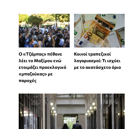
Ο «Τζάμπας» πέθανε
Κοινοί τραπεζικοί
λέει το Μαξίμου ενώ
λογαριασμοί: Τι ισχύει
ετοιμάζει προεκλογικό
με το ακατάσχετο όριο
«μπαζούκας» με
παροχές