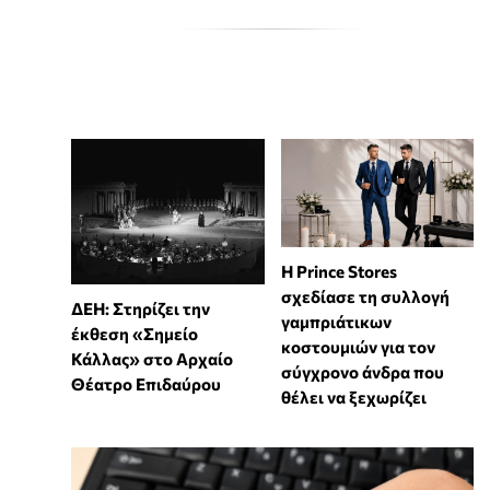
Η Prince Stores
σχεδίασε τη συλλογή
ΔΕΗ: Στηρίζει την
γαμπριάτικων
έκθεση «Σημείο
κοστουμιών για τον
Κάλλας» στο Αρχαίο
σύγχρονο άνδρα που
Θέατρο Επιδαύρου
θέλει να ξεχωρίζει