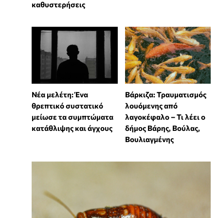
καθυστερήσεις
Νέα μελέτη: Ένα
Βάρκιζα: Τραυματισμός
θρεπτικό συστατικό
λουόμενης από
μείωσε τα συμπτώματα
λαγοκέφαλο – Τι λέει ο
κατάθλιψης και άγχους
δήμος Βάρης, Βούλας,
Βουλιαγμένης