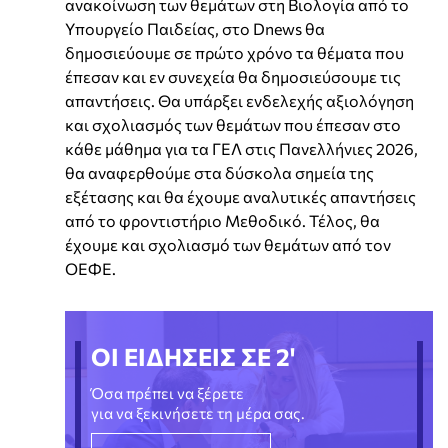
ανακοίνωση των θεμάτων στη Βιολογία από το
Υπουργείο Παιδείας, στο Dnews θα
δημοσιεύουμε σε πρώτο χρόνο τα θέματα που
έπεσαν και εν συνεχεία θα δημοσιεύσουμε τις
απαντήσεις. Θα υπάρξει ενδελεχής αξιολόγηση
και σχολιασμός των θεμάτων που έπεσαν στο
κάθε μάθημα για τα ΓΕΛ στις Πανελλήνιες 2026,
θα αναφερθούμε στα δύσκολα σημεία της
εξέτασης και θα έχουμε αναλυτικές απαντήσεις
από το φροντιστήριο Μεθοδικό. Τέλος, θα
έχουμε και σχολιασμό των θεμάτων από τον
ΟΕΦΕ.
ΟΙ ΕΙΔΗΣΕΙΣ ΣΕ 2'
Όσα πρέπει να ξέρετε
για να ξεκινήσετε τη μέρα σας.