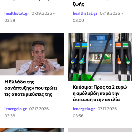
ζωής
healthstat.gr
07.19.2026 -
healthstat.gr
07.19.2026 -
03:29
03:00
Η Ελλάδα της
Καύσιμα: Προς τα 2 ευρώ
«ανάπτυξης» που τρώει
η αμόλυβδη παρά την
τις αποταμιεύσεις της
έκπτωση στην αντλία
ienergeia.gr
07.17.2026 -
ienergeia.gr
07.17.2026 -
03:58
03:56