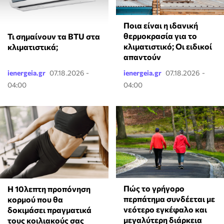
Ποια είναι η ιδανική
θερμοκρασία για το
Τι σημαίνουν τα BTU στα
κλιματιστικό; Οι ειδικοί
κλιματιστικά;
απαντούν
ienergeia.gr
07.18.2026 -
ienergeia.gr
07.18.2026 -
04:00
04:00
Πώς το γρήγορο
Η 10λεπτη προπόνηση
περπάτημα συνδέεται με
κορμού που θα
νεότερο εγκέφαλο και
δοκιμάσει πραγματικά
μεγαλύτερη διάρκεια
τους κοιλιακούς σας