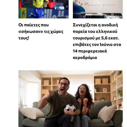
Συνεχίζεται η ανοδική
Οι παίκτες που
πορεία του ελληνικού
«σήκωσαν» τις χώρες
τουρισμού με 5,6 εκατ.
τους!
επιβάτες τον Ιούνιο στα
14 περιφερειακά
αεροδρόμια