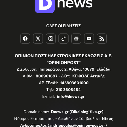
ΟΛΕΣ ΟΙ ΕΙΔΗΣΕΙΣ
ΟΠΙΝΙΟΝ ΠΟΣΤ ΗΛΕΚΤΡΟΝΙΚΕΣ ΕΚΔΟΣΕΙΣ Α.Ε.
"OPINIONPOST"
Διεύθυνση:
Ιπποκράτους 2, Αθήνα, 10679, Ελλάδα
ΑΦΜ:
800961697
- ΔΟΥ:
ΚΕΦΟΔΕ Αττικής
ΑΡ. ΓΕΜΗ:
145803601000
Τηλ:
210 3608484
E-mail:
info@dnews.gr
Domain name:
Dnews.gr (Dikaiologitika.gr)
Νόμιμος Εκπρόσωπος - Διευθύνων Σύμβουλος:
Νίκος
Ανδριόπουλος (andriopoulos@opinion-post.gr)