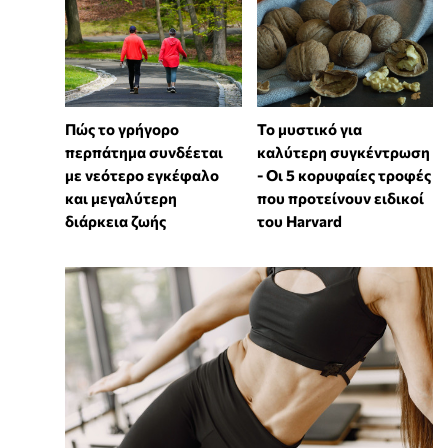
Πώς το γρήγορο
Το μυστικό για
περπάτημα συνδέεται
καλύτερη συγκέντρωση
με νεότερο εγκέφαλο
- Οι 5 κορυφαίες τροφές
και μεγαλύτερη
που προτείνουν ειδικοί
διάρκεια ζωής
του Harvard