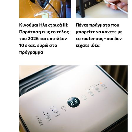
Κινούμαι Ηλεκτρικά ΙΙΙ:
Πέντε πράγματα που
Παράταση έως το τέλος
μπορείτε να κάνετε με
του 2026 και επιπλέον
το router σας - και δεν
10 εκατ. ευρώ στο
είχατε ιδέα
πρόγραμμα