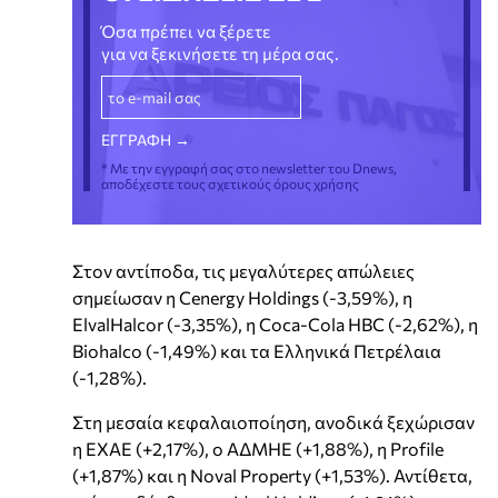
Όσα πρέπει να ξέρετε
για να ξεκινήσετε τη μέρα σας.
* Με την εγγραφή σας στο newsletter του Dnews,
αποδέχεστε τους σχετικούς όρους χρήσης
Στον αντίποδα, τις μεγαλύτερες απώλειες
σημείωσαν η Cenergy Holdings (-3,59%), η
ElvalHalcor (-3,35%), η Coca-Cola HBC (-2,62%), η
Biohalco (-1,49%) και τα Ελληνικά Πετρέλαια
(-1,28%).
Στη μεσαία κεφαλαιοποίηση, ανοδικά ξεχώρισαν
η ΕΧΑΕ (+2,17%), ο ΑΔΜΗΕ (+1,88%), η Profile
(+1,87%) και η Noval Property (+1,53%). Αντίθετα,