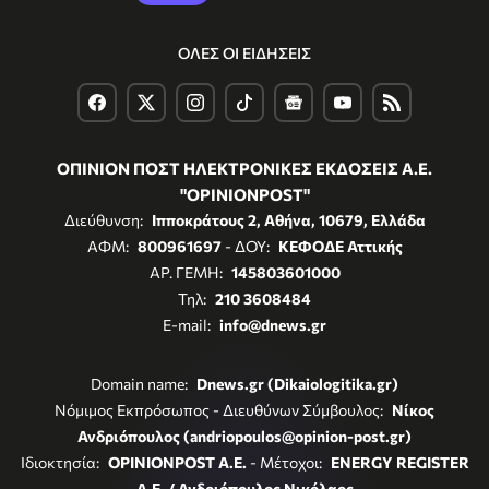
ΟΛΕΣ ΟΙ ΕΙΔΗΣΕΙΣ
ΟΠΙΝΙΟΝ ΠΟΣΤ ΗΛΕΚΤΡΟΝΙΚΕΣ ΕΚΔΟΣΕΙΣ Α.Ε.
"OPINIONPOST"
Διεύθυνση:
Ιπποκράτους 2, Αθήνα, 10679, Ελλάδα
ΑΦΜ:
800961697
- ΔΟΥ:
ΚΕΦΟΔΕ Αττικής
ΑΡ. ΓΕΜΗ:
145803601000
Τηλ:
210 3608484
E-mail:
info@dnews.gr
Domain name:
Dnews.gr (Dikaiologitika.gr)
Νόμιμος Εκπρόσωπος - Διευθύνων Σύμβουλος:
Νίκος
Ανδριόπουλος (andriopoulos@opinion-post.gr)
Ιδιοκτησία:
OPINIONPOST A.E.
- Μέτοχοι:
ENERGY REGISTER
Α.Ε. / Ανδριόπουλος Νικόλαος