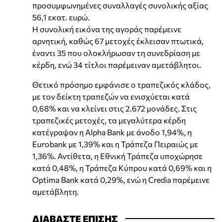
προσυμφωνημένες συναλλαγές συνολικής αξίας
56,1 εκατ. ευρώ.
Η συνολική εικόνα της αγοράς παρέμεινε
αρνητική, καθώς 67 μετοχές έκλεισαν πτωτικά,
έναντι 35 που ολοκλήρωσαν τη συνεδρίαση με
κέρδη, ενώ 34 τίτλοι παρέμειναν αμετάβλητοι.
Θετικό πρόσημο εμφάνισε ο τραπεζικός κλάδος,
με τον δείκτη τραπεζών να ενισχύεται κατά
0,68% και να κλείνει στις 2.672 μονάδες. Στις
τραπεζικές μετοχές, τα μεγαλύτερα κέρδη
κατέγραψαν η Alpha Bank με άνοδο 1,94%, η
Eurobank με 1,39% και η Τράπεζα Πειραιώς με
1,36%. Αντίθετα, η Εθνική Τράπεζα υποχώρησε
κατά 0,48%, η Τράπεζα Κύπρου κατά 0,69% και η
Optima Bank κατά 0,29%, ενώ η Credia παρέμεινε
αμετάβλητη.
ΔΙΑΒΑΣΤΕ ΕΠΙΣΗΣ