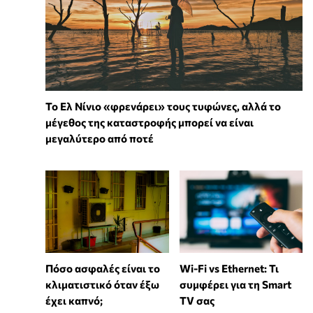
Το Ελ Νίνιο «φρενάρει» τους τυφώνες, αλλά το
μέγεθος της καταστροφής μπορεί να είναι
μεγαλύτερο από ποτέ
Wi-Fi vs Ethernet: Τι
Πόσο ασφαλές είναι το
συμφέρει για τη Smart
κλιματιστικό όταν έξω
TV σας
έχει καπνό;