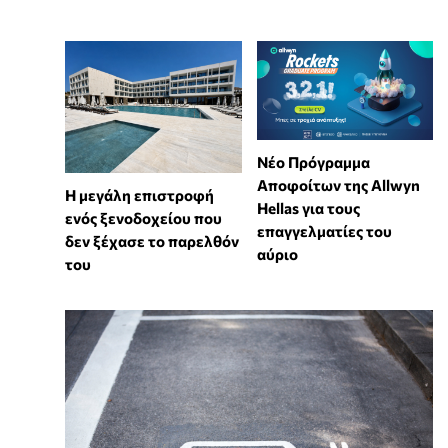
Νέο Πρόγραμμα
Αποφοίτων της Allwyn
Η μεγάλη επιστροφή
Hellas για τους
ενός ξενοδοχείου που
επαγγελματίες του
δεν ξέχασε το παρελθόν
αύριο
του