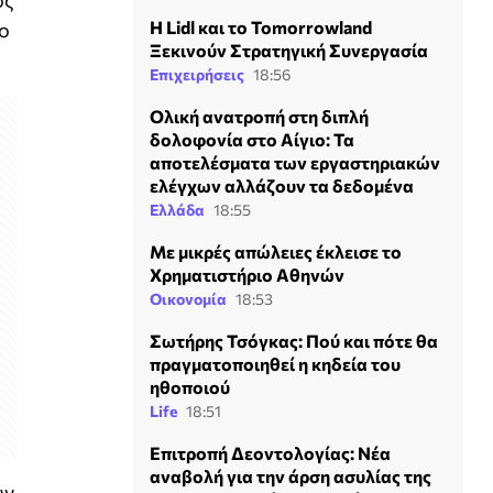
ος
Η Lidl και το Tomorrowland
σο
Ξεκινούν Στρατηγική Συνεργασία
Επιχειρήσεις
18:56
Ολική ανατροπή στη διπλή
δολοφονία στο Αίγιο: Τα
αποτελέσματα των εργαστηριακών
ελέγχων αλλάζουν τα δεδομένα
Ελλάδα
18:55
Με μικρές απώλειες έκλεισε το
Χρηματιστήριο Αθηνών
Οικονομία
18:53
Σωτήρης Τσόγκας: Πού και πότε θα
πραγματοποιηθεί η κηδεία του
ηθοποιού
Life
18:51
Επιτροπή Δεοντολογίας: Νέα
αναβολή για την άρση ασυλίας της
ων