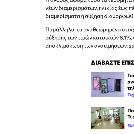
νέων διαμερισμάτων, ηλικίας έως π
διαμερίσματα η αύξηση διαμορφώθη
Παράλληλα, τα αναθεωρημένα στοιχ
αύξησης των τιμών κατοικιών 8,1%, 
αποκλιμάκωση των ανατιμήσεων, χω
ΔΙΑΒΑΣΤΕ ΕΠΙ
Γι
αν
τη
Τε
Πα
Τι
Ελ