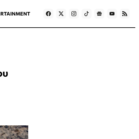
ΡΟΗ ΕΙΔΗΣΕΩΝ
T
NEWS IN ENGLISH
Games
ERTAINMENT
ου