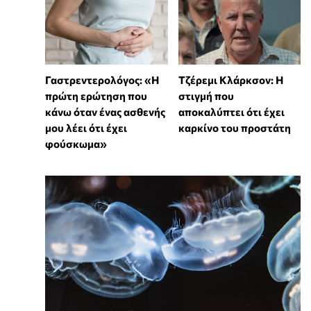
Γαστρεντερολόγος: «Η
Τζέρεμι Κλάρκσον: Η
πρώτη ερώτηση που
στιγμή που
κάνω όταν ένας ασθενής
αποκαλύπτει ότι έχει
μου λέει ότι έχει
καρκίνο του προστάτη
φούσκωμα»