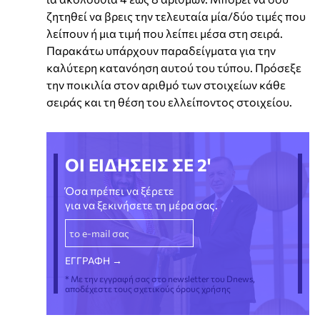
ζητηθεί να βρεις την τελευταία μία/δύο τιμές που
λείπουν ή μια τιμή που λείπει μέσα στη σειρά.
Παρακάτω υπάρχουν παραδείγματα για την
καλύτερη κατανόηση αυτού του τύπου. Πρόσεξε
την ποικιλία στον αριθμό των στοιχείων κάθε
σειράς και τη θέση του ελλείποντος στοιχείου.
ΟΙ ΕΙΔΗΣΕΙΣ ΣΕ 2'
Όσα πρέπει να ξέρετε
για να ξεκινήσετε τη μέρα σας.
* Με την εγγραφή σας στο newsletter του Dnews,
αποδέχεστε τους σχετικούς όρους χρήσης