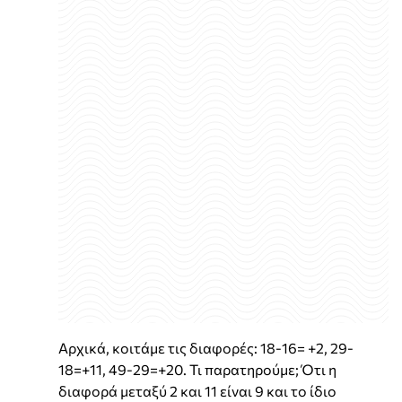
Αρχικά, κοιτάμε τις διαφορές: 18-16= +2, 29-
18=+11, 49-29=+20. Τι παρατηρούμε; Ότι η
διαφορά μεταξύ 2 και 11 είναι 9 και το ίδιο