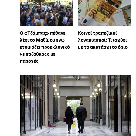
Ο «Τζάμπας» πέθανε
Κοινοί τραπεζικοί
λέει το Μαξίμου ενώ
λογαριασμοί: Τι ισχύει
ετοιμάζει προεκλογικό
με το ακατάσχετο όριο
«μπαζούκας» με
παροχές