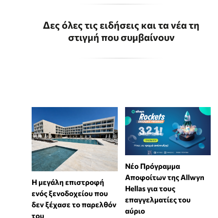
Δες όλες τις ειδήσεις και τα νέα τη
στιγμή που συμβαίνουν
Νέο Πρόγραμμα
Αποφοίτων της Allwyn
Η μεγάλη επιστροφή
Hellas για τους
ενός ξενοδοχείου που
επαγγελματίες του
δεν ξέχασε το παρελθόν
αύριο
του