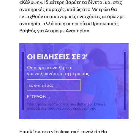
«Κάλυψη». Ιδιαίτερη βαρύτητα δίνεται και στις
αναπηρικές παροχές, καθώς στο Μητρώο θα
ενταχθούν οι οικονομικές ενισχύσεις ατόμων με
αναπηρία, αλλά και η υπηρεσία «Προσωπικός
Βοηθός για Άτομα με Αναπηρία».
ΟΙ ΕΙΔΗΣΕΙΣ ΣΕ 2'
Όσα πρέπει να ξέρετε
για να ξεκινήσετε τη μέρα σας.
* Με την εγγραφή σας στο newsletter του Dnews,
αποδέχεστε τους σχετικούς όρους χρήσης
Επιπλέον, στο νέο ψηφιακό εργαλείο θα