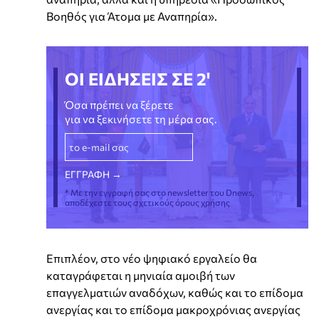
Βοηθός για Άτομα με Αναπηρία».
ΟΙ ΕΙΔΗΣΕΙΣ ΣΕ 2'
Όσα πρέπει να ξέρετε
για να ξεκινήσετε τη μέρα σας.
* Με την εγγραφή σας στο newsletter του Dnews,
αποδέχεστε τους σχετικούς όρους χρήσης
Επιπλέον, στο νέο ψηφιακό εργαλείο θα
καταγράφεται η μηνιαία αμοιβή των
επαγγελματιών αναδόχων, καθώς και το επίδομα
ανεργίας και το επίδομα μακροχρόνιας ανεργίας