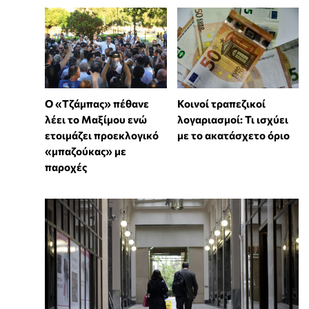
Ο «Τζάμπας» πέθανε
Κοινοί τραπεζικοί
λέει το Μαξίμου ενώ
λογαριασμοί: Τι ισχύει
ετοιμάζει προεκλογικό
με το ακατάσχετο όριο
«μπαζούκας» με
παροχές