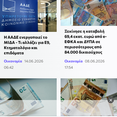
Ξεκίνησε η καταβολή
69,4 εκατ. ευρώ από e-
Η ΑΑΔΕ ενεργοποιεί το
ΕΦΚΑ και ΔΥΠΑ σε
ΜΙΔΑ - Τι αλλάζει για Ε9,
περισσότερους από
Κτηματολόγιο και
84.000 δικαιούχους
επιδόματα
Οικονομία
14.06.2026
Οικονομία
08.06.2026
06:42
17:54
×