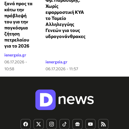
ξανά προς τα
Χωρίς
κάτω την
εφαρμοστική ΚΥΑ
πρόβλεψή
το Ταμείο
του για την
Αλληλεγγύης
παγκόσμια
Γενεών για τους
ζήτηση
υδρογονάνθρακες
πετρελαίου
για το 2026
ienergeia.gr
06.17.2026 -
ienergeia.gr
10:58
06.17.2026 - 11:57