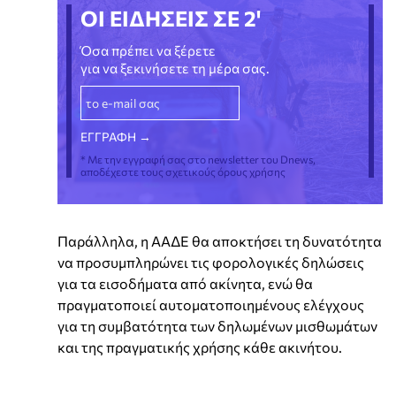
ΟΙ ΕΙΔΗΣΕΙΣ ΣΕ 2'
Όσα πρέπει να ξέρετε
για να ξεκινήσετε τη μέρα σας.
* Με την εγγραφή σας στο newsletter του Dnews,
αποδέχεστε τους σχετικούς όρους χρήσης
Παράλληλα, η ΑΑΔΕ θα αποκτήσει τη δυνατότητα
να προσυμπληρώνει τις φορολογικές δηλώσεις
για τα εισοδήματα από ακίνητα, ενώ θα
πραγματοποιεί αυτοματοποιημένους ελέγχους
για τη συμβατότητα των δηλωμένων μισθωμάτων
και της πραγματικής χρήσης κάθε ακινήτου.