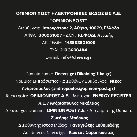
ΟΠΙΝΙΟΝ ΠΟΣΤ ΗΛΕΚΤΡΟΝΙΚΕΣ ΕΚΔΟΣΕΙΣ Α.Ε.
"OPINIONPOST"
Διεύθυνση:
Ιπποκράτους 2, Αθήνα, 10679, Ελλάδα
ΑΦΜ:
800961697
- ΔΟΥ:
ΚΕΦΟΔΕ Αττικής
ΑΡ. ΓΕΜΗ:
145803601000
Τηλ:
210 3608484
E-mail:
info@dnews.gr
Domain name:
Dnews.gr (Dikaiologitika.gr)
Νόμιμος Εκπρόσωπος - Διευθύνων Σύμβουλος:
Νίκος
Ανδριόπουλος (andriopoulos@opinion-post.gr)
Ιδιοκτησία:
OPINIONPOST A.E.
- Μέτοχοι:
ENERGY REGISTER
Α.Ε. / Ανδριόπουλος Νικόλαος
Δικαιούχος Domain:
OPINIONPOST A.E.
- Διαχειριστής Domain:
Σωτήρης Μπέσκος
Διευθυντής Ιστοσελίδας:
Παναγιώτης Ευθυμιάδης
Διευθυντής Σύνταξης:
Κώστας Σαρρηκώστας