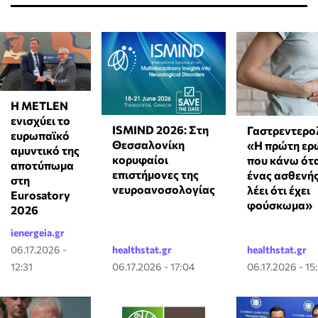
Η METLEN
ενισχύει το
ISMIND 2026: Στη
Γαστρεντερο
ευρωπαϊκό
Θεσσαλονίκη
«Η πρώτη ερ
αμυντικό της
κορυφαίοι
που κάνω ότ
αποτύπωμα
επιστήμονες της
ένας ασθενής
στη
νευροανοσολογίας
λέει ότι έχει
Eurosatory
φούσκωμα»
2026
ienergeia.gr
06.17.2026 -
healthstat.gr
healthstat.gr
12:31
06.17.2026 - 17:04
06.17.2026 - 15