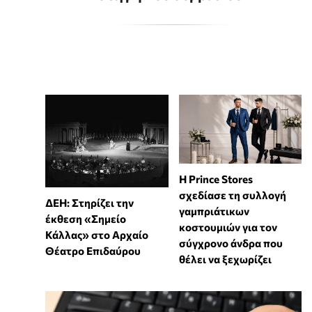
Η Prince Stores
σχεδίασε τη συλλογή
ΔΕΗ: Στηρίζει την
γαμπριάτικων
έκθεση «Σημείο
κοστουμιών για τον
Κάλλας» στο Αρχαίο
σύγχρονο άνδρα που
Θέατρο Επιδαύρου
θέλει να ξεχωρίζει