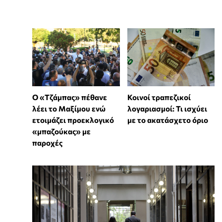
Ο «Τζάμπας» πέθανε
Κοινοί τραπεζικοί
λέει το Μαξίμου ενώ
λογαριασμοί: Τι ισχύει
ετοιμάζει προεκλογικό
με το ακατάσχετο όριο
«μπαζούκας» με
παροχές