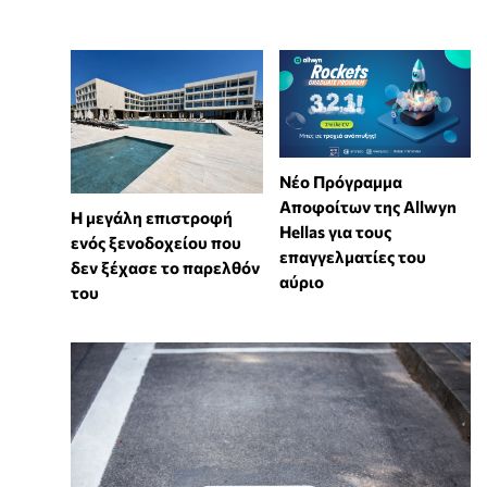
Νέο Πρόγραμμα
Αποφοίτων της Allwyn
Η μεγάλη επιστροφή
Hellas για τους
ενός ξενοδοχείου που
επαγγελματίες του
δεν ξέχασε το παρελθόν
αύριο
του