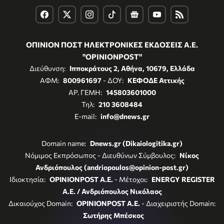
ΟΠΙΝΙΟΝ ΠΟΣΤ ΗΛΕΚΤΡΟΝΙΚΕΣ ΕΚΔΟΣΕΙΣ Α.Ε.
"OPINIONPOST"
Διεύθυνση:
Ιπποκράτους 2, Αθήνα, 10679, Ελλάδα
ΑΦΜ:
800961697
- ΔΟΥ:
ΚΕΦΟΔΕ Αττικής
ΑΡ. ΓΕΜΗ:
145803601000
Τηλ:
210 3608484
E-mail:
info@dnews.gr
Domain name:
Dnews.gr (Dikaiologitika.gr)
Νόμιμος Εκπρόσωπος - Διευθύνων Σύμβουλος:
Νίκος
Ανδριόπουλος (andriopoulos@opinion-post.gr)
Ιδιοκτησία:
OPINIONPOST A.E.
- Μέτοχοι:
ENERGY REGISTER
Α.Ε. / Ανδριόπουλος Νικόλαος
Δικαιούχος Domain:
OPINIONPOST A.E.
- Διαχειριστής Domain:
Σωτήρης Μπέσκος