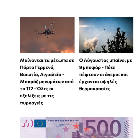
Μαίνονται τα μέτωπα σε
Ο Αύγουστος μπαίνει με
Πόρτο Γερμενό,
9 μποφόρ - Πότε
Βοιωτία, Αιγιαλεία -
πέφτουν οι άνεμοι και
Μπαράζ μηνυμάτων από
έρχονται υψηλές
το 112 - Όλες οι
θερμοκρασίες
εξελίξεις με τις
πυρκαγιές