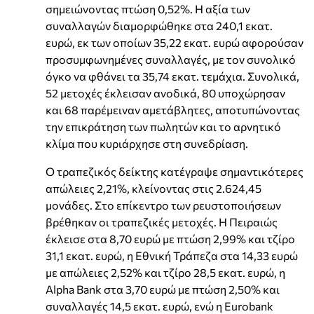
σημειώνοντας πτώση 0,52%. Η αξία των
συναλλαγών διαμορφώθηκε στα 240,1 εκατ.
ευρώ, εκ των οποίων 35,22 εκατ. ευρώ αφορούσαν
προσυμφωνημένες συναλλαγές, με τον συνολικό
όγκο να φθάνει τα 35,74 εκατ. τεμάχια. Συνολικά,
52 μετοχές έκλεισαν ανοδικά, 80 υποχώρησαν
και 68 παρέμειναν αμετάβλητες, αποτυπώνοντας
την επικράτηση των πωλητών και το αρνητικό
κλίμα που κυριάρχησε στη συνεδρίαση.
Ο τραπεζικός δείκτης κατέγραψε σημαντικότερες
απώλειες 2,21%, κλείνοντας στις 2.624,45
μονάδες. Στο επίκεντρο των ρευστοποιήσεων
βρέθηκαν οι τραπεζικές μετοχές. Η Πειραιώς
έκλεισε στα 8,70 ευρώ με πτώση 2,99% και τζίρο
31,1 εκατ. ευρώ, η Εθνική Τράπεζα στα 14,33 ευρώ
με απώλειες 2,52% και τζίρο 28,5 εκατ. ευρώ, η
Alpha Bank στα 3,70 ευρώ με πτώση 2,50% και
συναλλαγές 14,5 εκατ. ευρώ, ενώ η Eurobank