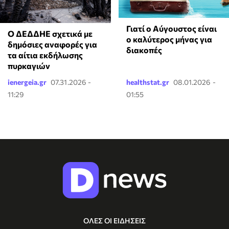
Γιατί ο Αύγουστος είναι
Ο ΔΕΔΔΗΕ σχετικά με
ο καλύτερος μήνας για
δημόσιες αναφορές για
διακοπές
τα αίτια εκδήλωσης
πυρκαγιών
ienergeia.gr
07.31.2026 -
healthstat.gr
08.01.2026 -
11:29
01:55
ΟΛΕΣ ΟΙ ΕΙΔΗΣΕΙΣ