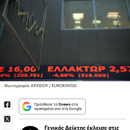
Φωτογραφία: ΑΡΧΕΙΟΥ / EUROKINISSI
Πρόσθεσε το
Dnews
στα
αγαπημένα σου στη Google
Γενικός Δείκτης έκλεισε στις