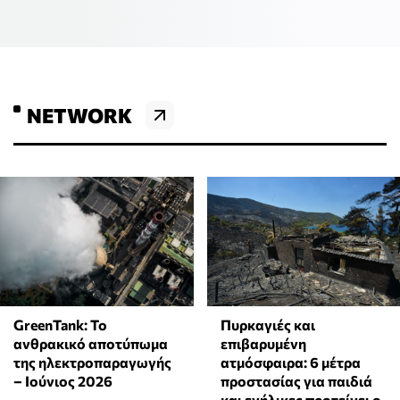
NETWORK
GreenTank: Το
Πυρκαγιές και
ανθρακικό αποτύπωμα
επιβαρυμένη
της ηλεκτροπαραγωγής
ατμόσφαιρα: 6 μέτρα
– Ιούνιος 2026
προστασίας για παιδιά
και ενήλικες προτείνει ο