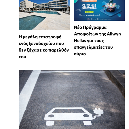
Νέο Πρόγραμμα
Αποφοίτων της Allwyn
Η μεγάλη επιστροφή
Hellas για τους
ενός ξενοδοχείου που
επαγγελματίες του
δεν ξέχασε το παρελθόν
αύριο
του