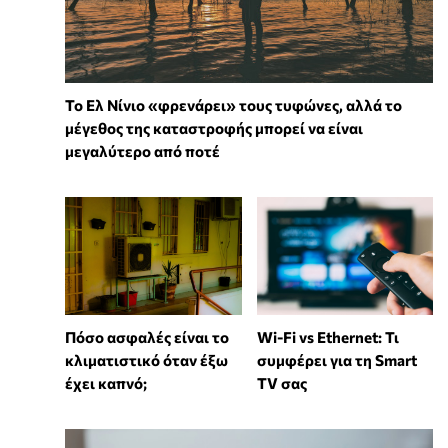
Το Ελ Νίνιο «φρενάρει» τους τυφώνες, αλλά το
μέγεθος της καταστροφής μπορεί να είναι
μεγαλύτερο από ποτέ
Wi-Fi vs Ethernet: Τι
Πόσο ασφαλές είναι το
συμφέρει για τη Smart
κλιματιστικό όταν έξω
TV σας
έχει καπνό;