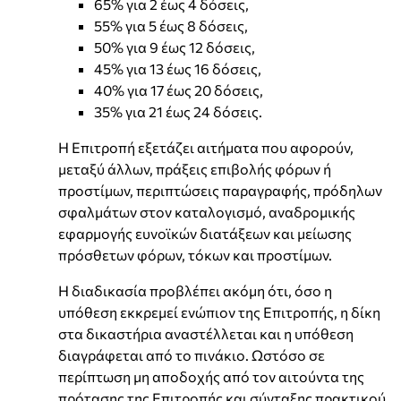
65% για 2 έως 4 δόσεις,
55% για 5 έως 8 δόσεις,
50% για 9 έως 12 δόσεις,
45% για 13 έως 16 δόσεις,
40% για 17 έως 20 δόσεις,
35% για 21 έως 24 δόσεις.
Η Επιτροπή εξετάζει αιτήματα που αφορούν,
μεταξύ άλλων, πράξεις επιβολής φόρων ή
προστίμων, περιπτώσεις παραγραφής, πρόδηλων
σφαλμάτων στον καταλογισμό, αναδρομικής
εφαρμογής ευνοϊκών διατάξεων και μείωσης
πρόσθετων φόρων, τόκων και προστίμων.
Η διαδικασία προβλέπει ακόμη ότι, όσο η
υπόθεση εκκρεμεί ενώπιον της Επιτροπής, η δίκη
στα δικαστήρια αναστέλλεται και η υπόθεση
διαγράφεται από το πινάκιο. Ωστόσο σε
περίπτωση μη αποδοχής από τον αιτούντα της
πρότασης της Επιτροπής και σύνταξης πρακτικού