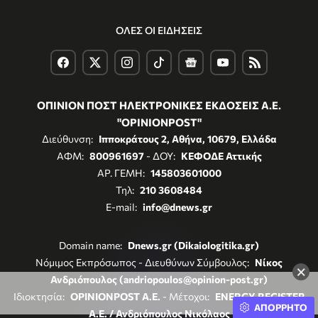
ΟΛΕΣ ΟΙ ΕΙΔΗΣΕΙΣ
ΟΠΙΝΙΟΝ ΠΟΣΤ ΗΛΕΚΤΡΟΝΙΚΕΣ ΕΚΔΟΣΕΙΣ Α.Ε.
"OPINIONPOST"
Διεύθυνση:
Ιπποκράτους 2, Αθήνα, 10679, Ελλάδα
ΑΦΜ:
800961697
- ΔΟΥ:
ΚΕΦΟΔΕ Αττικής
ΑΡ. ΓΕΜΗ:
145803601000
Τηλ:
210 3608484
E-mail:
info@dnews.gr
Domain name:
Dnews.gr (Dikaiologitika.gr)
Νόμιμος Εκπρόσωπος - Διευθύνων Σύμβουλος:
Νίκος
×
Ανδριόπουλος (andriopoulos@opinion-post.gr)
Ιδιοκτησία:
OPINIONPOST A.E.
- Μέτοχοι:
ENERGY REGISTER
ΑΠΟΡΡΗΤΟ
Α.Ε. / Ανδριόπουλος Νικόλαος