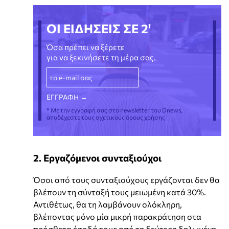
ΟΙ ΕΙΔΗΣΕΙΣ ΣΕ 2'
Όσα πρέπει να ξέρετε
για να ξεκινήσετε τη μέρα σας.
* Με την εγγραφή σας στο newsletter του Dnews,
αποδέχεστε τους σχετικούς όρους χρήσης
2. Εργαζόμενοι συνταξιούχοι
Όσοι από τους συνταξιούχους εργάζονται δεν θα
βλέπουν τη σύνταξή τους μειωμένη κατά 30%.
Αντιθέτως, θα τη λαμβάνουν ολόκληρη,
βλέποντας μόνο μία μικρή παρακράτηση στα
πρόσθετα έσοδά τους από τη δεύτερη δηλωμένη