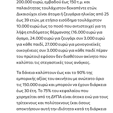
200.000 ευρώ, εμβαδού έως 150 τ.μ. και
παλαιότητας τουλάχιστον δεκαπέντε ετών.
Δικαιούχοι είναι άτομα ή ζευγάρια ηλικίας από 25
έως 39 ετών, με ετήσιο εισόδημα τουλάχιστον
10.000 ευρώ έως το ποσό που αντιστοιχεί για τη
λήψη επιδόματος θέρμανσης (16.000 ευρώ για
άγαμο, 24.000 ευρώ για ζευγάρι συν 3.000 ευρώ
για κάθε παιδί, 27.000 ευρώ για μονογονεϊκές
οικογένειες συν 3.000 ευρώ για κάθε παιδί πέραν
του πρώτου) εφόσον δεν διαθέτουν ακίνητο που
καλύπτει τις στεγαστικές τους ανάγκες.
Τα δάνεια καλύπτουν έως και το 90% της
εμπορικής αξίας του ακινήτου με ανώτατο όριο
τις 150.000 ευρώ και μπορούν να έχουν διάρκεια
έως 30 έτη. Το 75% του κεφαλαίου που
χορηγείται από τη ΔΥΠΑ είναι άτοκο ενώ για τους
τρίτεκνους και πολύτεκνους (και όσους
αποκτήσουν αυτή την ιδιότητα κατά τη διάρκεια