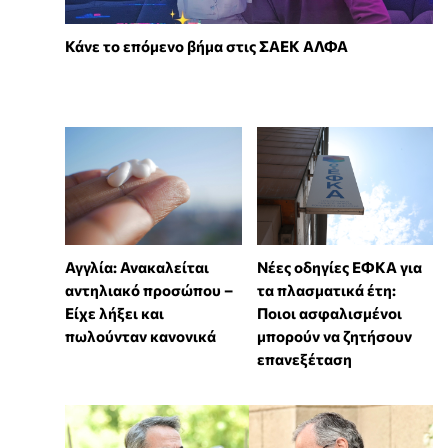
Κάνε το επόμενο βήμα στις ΣΑΕΚ ΑΛΦΑ
Αγγλία: Ανακαλείται
Νέες οδηγίες ΕΦΚΑ για
αντηλιακό προσώπου –
τα πλασματικά έτη:
Είχε λήξει και
Ποιοι ασφαλισμένοι
πωλούνταν κανονικά
μπορούν να ζητήσουν
επανεξέταση