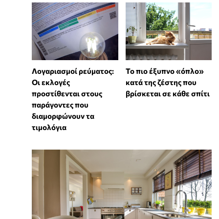
Λογαριασμοί ρεύματος:
To πιο έξυπνο «όπλο»
Οι εκλογές
κατά της ζέστης που
προστίθενται στους
βρίσκεται σε κάθε σπίτι
παράγοντες που
διαμορφώνουν τα
τιμολόγια