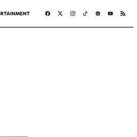
ΡΟΗ ΕΙΔΗΣΕΩΝ
T
NEWS IN ENGLISH
Games
ERTAINMENT