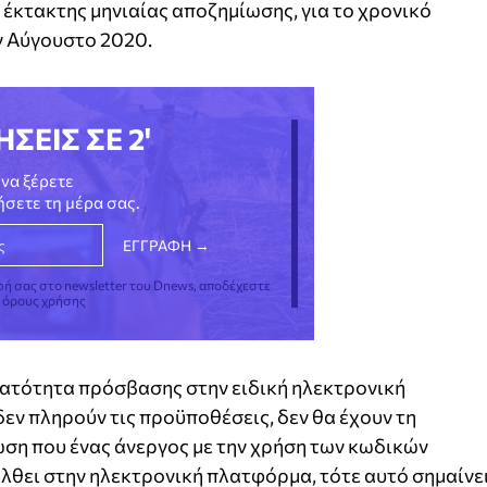
 έκτακτης μηνιαίας αποζημίωσης, για το χρονικό
ον Αύγουστο 2020.
ΗΣΕΙΣ ΣΕ 2'
να ξέρετε
νήσετε τη μέρα σας.
φή σας στο newsletter του Dnews, αποδέχεστε
ς όρους χρήσης
νατότητα πρόσβασης στην ειδική ηλεκτρονική
εν πληρούν τις προϋποθέσεις, δεν θα έχουν τη
ση που ένας άνεργος με την χρήση των κωδικών
έλθει στην ηλεκτρονική πλατφόρμα, τότε αυτό σημαίνε