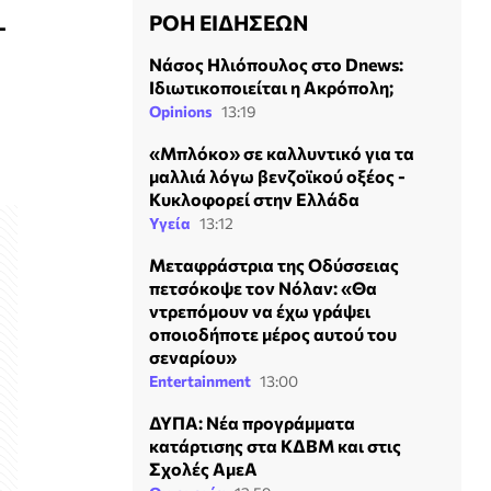
ΡΟΗ ΕΙΔΗΣΕΩΝ
-
Νάσος Ηλιόπουλος στο Dnews:
Ιδιωτικοποιείται η Ακρόπολη;
Opinions
13:19
ώ
«Μπλόκο» σε καλλυντικό για τα
μαλλιά λόγω βενζοϊκού οξέος -
Κυκλοφορεί στην Ελλάδα
Υγεία
13:12
Μεταφράστρια της Οδύσσειας
πετσόκοψε τον Νόλαν: «Θα
ντρεπόμουν να έχω γράψει
οποιοδήποτε μέρος αυτού του
σεναρίου»
Entertainment
13:00
ΔΥΠΑ: Νέα προγράμματα
κατάρτισης στα ΚΔΒΜ και στις
Σχολές ΑμεΑ