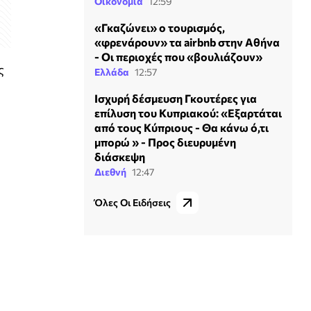
Οικονομία
12:59
«Γκαζώνει» ο τουρισμός,
«φρενάρουν» τα airbnb στην Αθήνα
- Οι περιοχές που «βουλιάζουν»
ς
Ελλάδα
12:57
Ισχυρή δέσμευση Γκουτέρες για
επίλυση του Κυπριακού: «Εξαρτάται
από τους Κύπριους - Θα κάνω ό,τι
μπορώ » - Προς διευρυμένη
διάσκεψη
Διεθνή
12:47
Όλες Οι Ειδήσεις