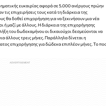
ρηµατικής ευκαιρίας αφορά σε 5.000 ανέργους πρώην
 τις επιχειρήσεις τους κατά τη διάρκεια της
υς θα δοθεί επιχορήγηση για να ξεκινήσουν µια νέα
ι ή µαζί µε άλλους. Η διάρκεια της επιχορήγησης
 λήξη του δωδεκαµήνου οι δικαιούχοι δεσµεύονται να
για άλλους τρεις µήνες. Παράλληλα δίνεται η
ατος επιχορήγησης για δώδεκα επιπλέον µήνες. Το πο