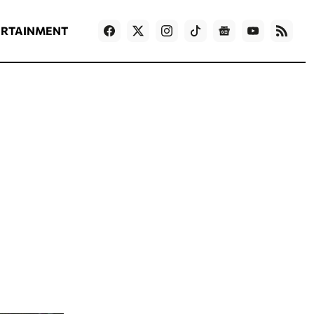
ΡΟΗ ΕΙΔΗΣΕΩΝ
T
NEWS IN ENGLISH
Games
ERTAINMENT