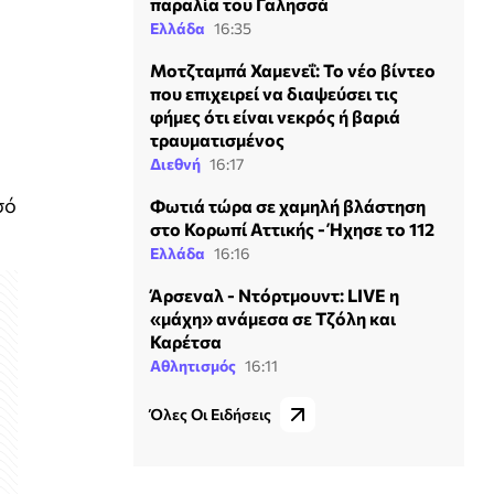
παραλία του Γαλησσά
Ελλάδα
16:35
Μοτζταμπά Χαμενεΐ: Το νέο βίντεο
που επιχειρεί να διαψεύσει τις
φήμες ότι είναι νεκρός ή βαριά
τραυματισμένος
Διεθνή
16:17
σό
Φωτιά τώρα σε χαμηλή βλάστηση
στο Κορωπί Αττικής - Ήχησε το 112
Ελλάδα
16:16
Άρσεναλ - Ντόρτμουντ: LIVE η
«μάχη» ανάμεσα σε Τζόλη και
Καρέτσα
Αθλητισμός
16:11
Όλες Οι Ειδήσεις