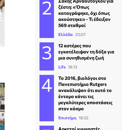
Σάκης Αρναούτογλου για
ζέστη: «Όπως
καταγράφηκε, όχι όπως
ακούστηκε» - Τι έδειξαν
569 σταθμοί
Ελλάδα
20:07
12 αστέρες που
εγκατέλειψαν τη δόξα για
μια συνηθισμένη ζωή
Life
18:13
Το 2016, βιολόγοι στο
Πανεπιστήμιο Rutgers
ανακάλυψαν ότι αυτό το
έντομο κάνει τις
μεγαλύτερες αποστάσεις
στον κόσμο
Επιστήμη
18:32
Αρκετοί γυμναστές