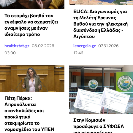
ELICA: Διαγωνισμός για
Το στομάχι βοηθά τον
τη Μελέτη Έρευνας
εγκέφαλο να σχηματίζει
Βυθού για την ηλεκτρική
αναμνήσεις με έναν
διασύνδεση Ελλάδας -
ιδιαίτερο τρόπο
Αιγύπτου
healthstat.gr
08.02.2026 -
ienergeia.gr
07.31.2026 -
03:00
12:46
Πέτη Πέρκα:
Απροκάλυπτα
σκανδαλώδες και
προκλητικά
Στην Κομισιόν
ατεκμηρίωτο το
προσέφυγε ο ΣΥΦΩΕΛ
νομοσχέδιο του ΥΠΕΝ
για περικοπές και