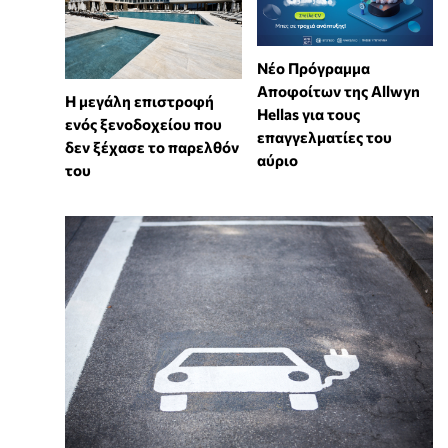
Νέο Πρόγραμμα
Αποφοίτων της Allwyn
Η μεγάλη επιστροφή
Hellas για τους
ενός ξενοδοχείου που
επαγγελματίες του
δεν ξέχασε το παρελθόν
αύριο
του