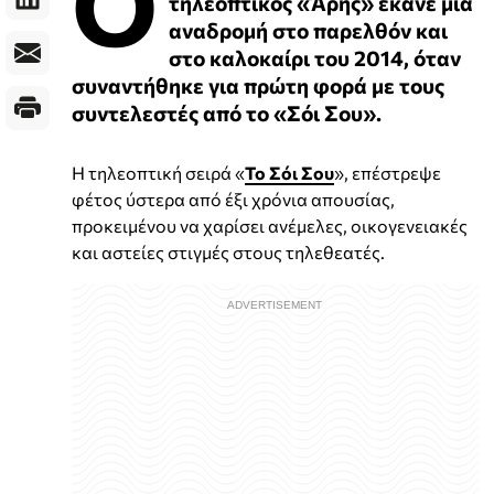
Ο
τηλεοπτικός «Άρης» έκανε μία
αναδρομή στο παρελθόν και
στο καλοκαίρι του 2014, όταν
συναντήθηκε για πρώτη φορά με τους
συντελεστές από το «Σόι Σου».
Η τηλεοπτική σειρά «
Το Σόι Σου
», επέστρεψε
φέτος ύστερα από έξι χρόνια απουσίας,
προκειμένου να χαρίσει ανέμελες, οικογενειακές
και αστείες στιγμές στους τηλεθεατές.