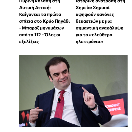
Πύρινη κόλαση στη
Ιστορική ανατροπή στη
Δυτική Αττική:
Χημεία: Χημικοί
Καίγονται τα πρώτα
αψηφούν κανόνες
σπίτια στο Κρύο Πηγάδι
δεκαετιών με μια
- Μπαράζ μηνυμάτων
σημαντική ανακάλυψη
από το 112 - Όλες οι
για το «ελεύθερο
εξελίξεις
ηλεκτρόνιο»