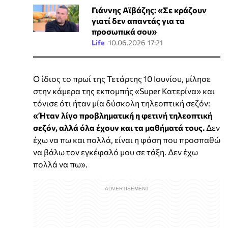
Γιάννης Αϊβάζης: «Σε κράζουν
γιατί δεν απαντάς για τα
προσωπικά σου»
Life
10.06.2026 17:21
Ο ίδιος το πρωί της Τετάρτης 10 Ιουνίου, μίλησε
στην κάμερα της εκπομπής «Super Κατερίνα» και
τόνισε ότι ήταν μία δύσκολη τηλεοπτική σεζόν:
«Ήταν λίγο προβληματική η φετινή τηλεοπτική
σεζόν, αλλά όλα έχουν και τα μαθήματά τους.
Δεν
έχω να πω και πολλά, είναι η φάση που προσπαθώ
να βάλω τον εγκέφαλό μου σε τάξη. Δεν έχω
πολλά να πω».