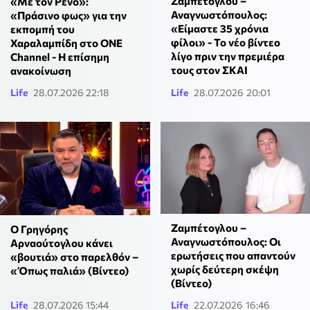
Ζαμπέτογλου –
«Με τον Ρένο»:
Αναγνωστόπουλος:
«Πράσινο φως» για την
«Είμαστε 35 χρόνια
εκπομπή του
φίλοι» - Το νέο βίντεο
Χαραλαμπίδη στο ONE
λίγο πριν την πρεμιέρα
Channel - Η επίσημη
τους στον ΣΚΑΙ
ανακοίνωση
Life
28.07.2026 22:18
Life
28.07.2026 20:01
Ζαμπέτογλου –
Ο Γρηγόρης
Αναγνωστόπουλος: Οι
Αρναούτογλου κάνει
ερωτήσεις που απαντούν
«βουτιά» στο παρελθόν –
χωρίς δεύτερη σκέψη
«Όπως παλιά» (Βίντεο)
(Βίντεο)
Life
28.07.2026 15:44
Life
22.07.2026 16:46