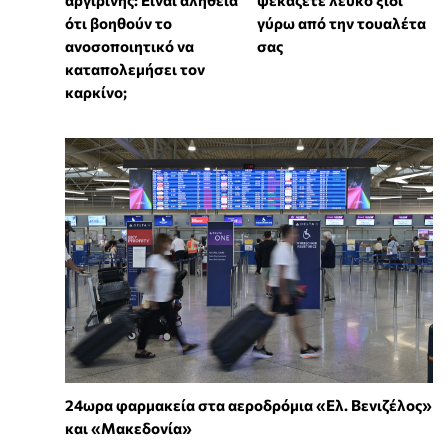
αργιρίνης: Είναι αλήθεια
ψεκάζετε λευκό ξίδι
ότι βοηθούν το
γύρω από την τουαλέτα
ανοσοποιητικό να
σας
καταπολεμήσει τον
καρκίνο;
24ωρα φαρμακεία στα αεροδρόμια «Ελ. Βενιζέλος»
και «Μακεδονία»