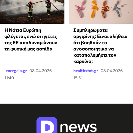
Η Νότια Ευρώπη
⁠Συμπληρώματα
φλέγεται, ενώ οι ηγέτες
αργιρίνης: Είναι αλήθεια
της ΕΕ αποδυναμώνουν
ότι βοηθούν το
τη φυσική μας ασπίδα
ανοσοποιητικό να
καταπολεμήσει τον
καρκίνο;
ienergeia.gr
08.04.2026 -
healthstat.gr
08.04.2026 -
11:40
15:51