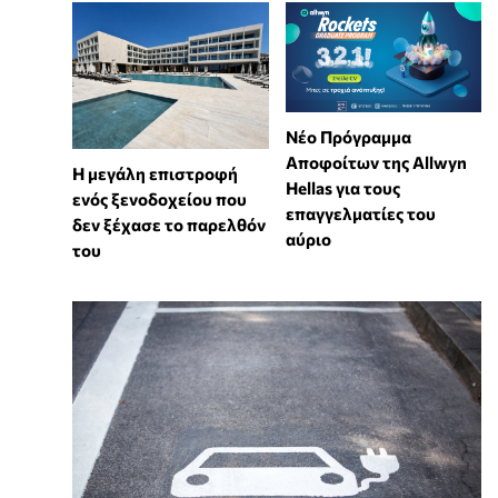
Νέο Πρόγραμμα
Αποφοίτων της Allwyn
Η μεγάλη επιστροφή
Hellas για τους
ενός ξενοδοχείου που
επαγγελματίες του
δεν ξέχασε το παρελθόν
αύριο
του