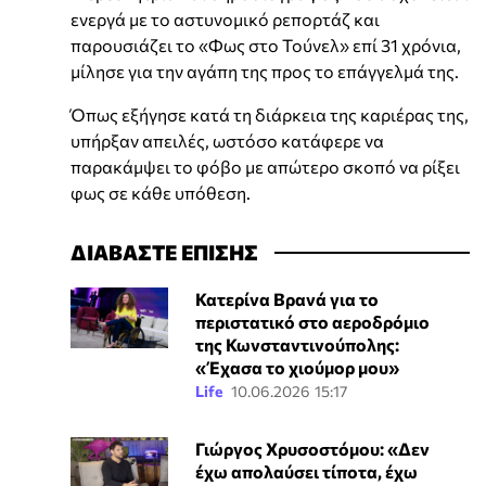
ενεργά με το αστυνομικό ρεπορτάζ και
παρουσιάζει το «Φως στο Τούνελ» επί 31 χρόνια,
μίλησε για την αγάπη της προς το επάγγελμά της.
Όπως εξήγησε κατά τη διάρκεια της καριέρας της,
υπήρξαν απειλές, ωστόσο κατάφερε να
παρακάμψει το φόβο με απώτερο σκοπό να ρίξει
φως σε κάθε υπόθεση.
ΔΙΑΒΑΣΤΕ ΕΠΙΣΗΣ
Κατερίνα Βρανά για το
περιστατικό στο αεροδρόμιο
της Κωνσταντινούπολης:
«Έχασα το χιούμορ μου»
Life
10.06.2026 15:17
Γιώργος Χρυσοστόμου: «Δεν
έχω απολαύσει τίποτα, έχω