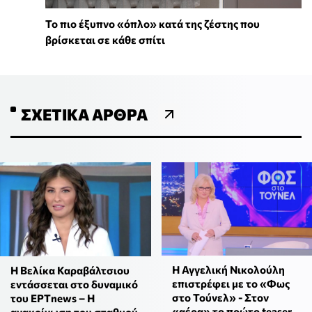
To πιο έξυπνο «όπλο» κατά της ζέστης που
βρίσκεται σε κάθε σπίτι
ΣΧΕΤΙΚΆ ΆΡΘΡΑ
Η Αγγελική Νικολούλη
Η Βελίκα Καραβάλτσιου
επιστρέφει με το «Φως
εντάσσεται στο δυναμικό
στο Τούνελ» - Στον
του ΕΡΤnews – Η
«αέρα» το πρώτο teaser
ανακοίνωση του σταθμού