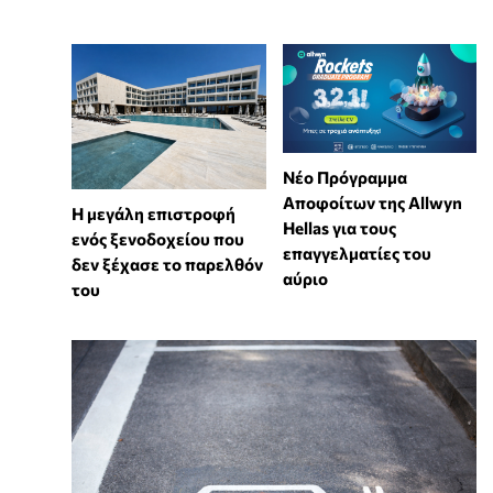
Νέο Πρόγραμμα
Αποφοίτων της Allwyn
Η μεγάλη επιστροφή
Hellas για τους
ενός ξενοδοχείου που
επαγγελματίες του
δεν ξέχασε το παρελθόν
αύριο
του