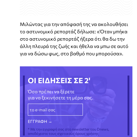
Μιλώντας για την απόφασή της να ακολουθήσει
το αστυνομικό ρεπορτάζ δήλωσε: «Όταν μπήκα
στο αστυνομικό ρεπορτάζ ήξερα ότι θα δω την
άλλη πλευρά της ζωής και ήθελα να μπω σε αυτό
για να δώσω φως, στο βαθμό που μπορούσα».
ΟΙ ΕΙΔΗΣΕΙΣ ΣΕ 2'
Όσα πρέπει να ξέρετε
για να ξεκινήσετε τη μέρα σας.
* Με την εγγραφή σας στο newsletter του Dnews,
αποδέχεστε τους σχετικούς όρους χρήσης