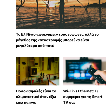
Το Ελ Νίνιο «φρενάρει» τους τυφώνες, αλλά το
μέγεθος της καταστροφής μπορεί να είναι
μεγαλύτερο από ποτέ
Wi-Fi vs Ethernet: Τι
Πόσο ασφαλές είναι το
συμφέρει για τη Smart
κλιματιστικό όταν έξω
TV σας
έχει καπνό;