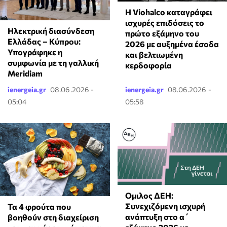
Η Viohalco καταγράφει
ισχυρές επιδόσεις το
Ηλεκτρική διασύνδεση
πρώτο εξάμηνο του
Ελλάδας – Κύπρου:
2026 με αυξημένα έσοδα
Υπογράφηκε η
και βελτιωμένη
συμφωνία με τη γαλλική
κερδοφορία
Meridiam
ienergeia.gr
08.06.2026 -
ienergeia.gr
08.06.2026 -
05:04
05:58
Ομιλος ΔΕΗ:
Συνεχιζόμενη ισχυρή
Τα 4 φρούτα που
ανάπτυξη στο α΄
βοηθούν στη διαχείριση