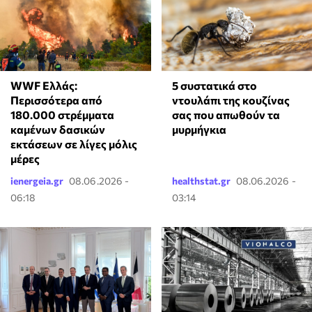
WWF Ελλάς:
⁠5 συστατικά στο
Περισσότερα από
ντουλάπι της κουζίνας
180.000 στρέμματα
σας που απωθούν τα
καμένων δασικών
μυρμήγκια
εκτάσεων σε λίγες μόλις
μέρες
ienergeia.gr
08.06.2026 -
healthstat.gr
08.06.2026 -
06:18
03:14