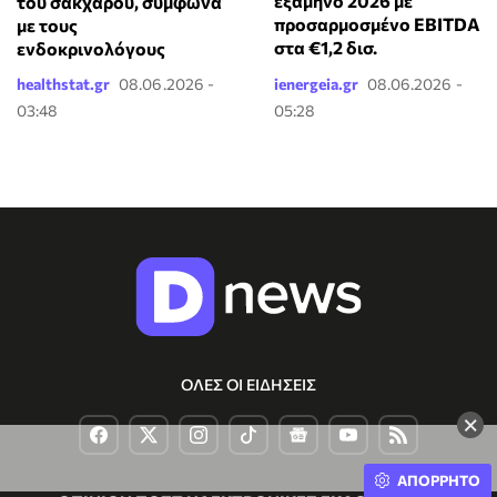
εξάμηνο 2026 με
του σακχάρου, σύμφωνα
προσαρμοσμένο EBITDA
με τους
στα €1,2 δισ.
ενδοκρινολόγους
healthstat.gr
08.06.2026 -
ienergeia.gr
08.06.2026 -
03:48
05:28
ΟΛΕΣ ΟΙ ΕΙΔΗΣΕΙΣ
×
ΑΠΟΡΡΗΤΟ