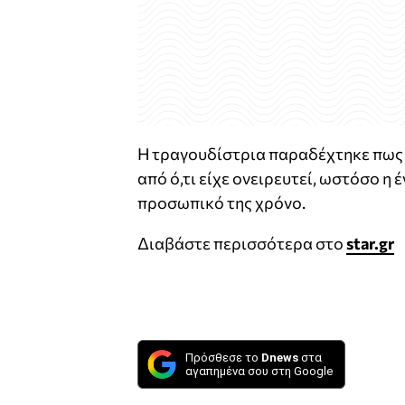
Η τραγουδίστρια παραδέχτηκε πως 
από ό,τι είχε ονειρευτεί, ωστόσο η
προσωπικό της χρόνο.
Διαβάστε περισσότερα στο
star.gr
Πρόσθεσε το
Dnews
στα
αγαπημένα σου στη Google