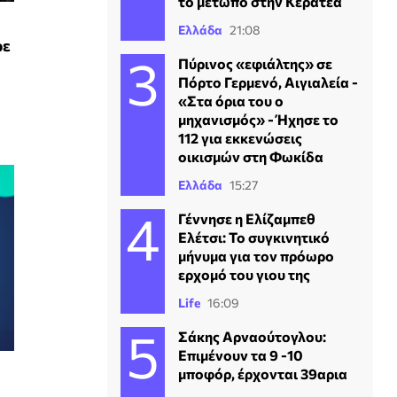
το μέτωπο στην Κερατέα
Ελλάδα
21:08
ρε
Πύρινος «εφιάλτης» σε
Πόρτο Γερμενό, Αιγιαλεία -
«Στα όρια του ο
μηχανισμός» - Ήχησε το
112 για εκκενώσεις
οικισμών στη Φωκίδα
Ελλάδα
15:27
Γέννησε η Ελίζαμπεθ
Ελέτσι: Το συγκινητικό
μήνυμα για τον πρόωρο
ερχομό του γιου της
Life
16:09
Σάκης Αρναούτογλου:
Επιμένουν τα 9 -10
μποφόρ, έρχονται 39αρια