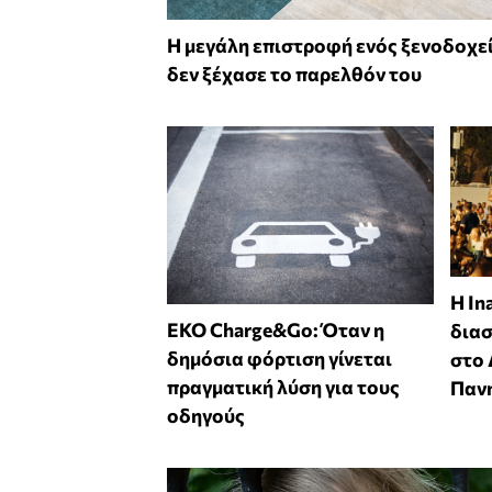
Η μεγάλη επιστροφή ενός ξενοδοχε
δεν ξέχασε το παρελθόν του
Η In
EKO Charge&Go: Όταν η
δια
δημόσια φόρτιση γίνεται
στο
πραγματική λύση για τους
Παν
οδηγούς