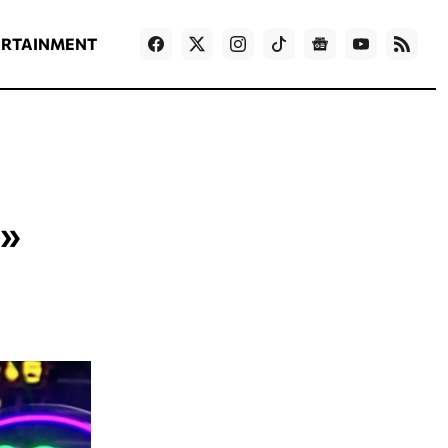
ΡΟΗ ΕΙΔΗΣΕΩΝ
T
NEWS IN ENGLISH
Games
ERTAINMENT
υ»