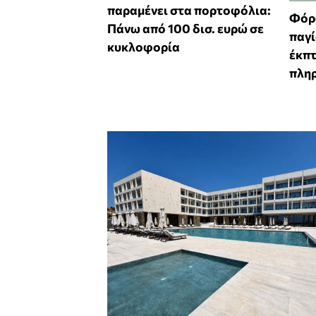
παραμένει στα πορτοφόλια:
Φόρο
Πάνω από 100 δισ. ευρώ σε
παγί
κυκλοφορία
έκπ
πλη