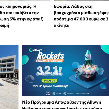
ς κληρονομιάς: Η
Εφορία: Λάθος στη
δα που «κόβει» την
βραχυχρόνια μίσθωση έφε
τωση 5% στην εφάπαξ
πρόστιμα 47.600 ευρώ σε 3
ρωμή
ακίνητα
Νέο Πρόγραμμα Αποφοίτων της Allwyn
Hellas για τους επαγγελματίες του αύριο