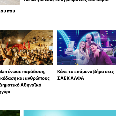
ίου που
alan ένωσε παράδοση,
Κάνε το επόμενο βήμα στις
σκέδαση και ανθρώπους
ΣΑΕΚ ΑΛΦΑ
 Δημοτικό Αθηναϊκό
ηγύρι