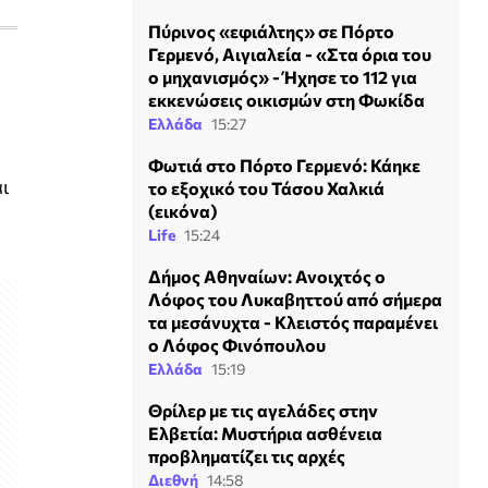
Πύρινος «εφιάλτης» σε Πόρτο
Γερμενό, Αιγιαλεία - «Στα όρια του
ο μηχανισμός» - Ήχησε το 112 για
εκκενώσεις οικισμών στη Φωκίδα
Ελλάδα
15:27
Φωτιά στο Πόρτο Γερμενό: Κάηκε
αι
το εξοχικό του Τάσου Χαλκιά
(εικόνα)
Life
15:24
Δήμος Αθηναίων: Ανοιχτός ο
Λόφος του Λυκαβηττού από σήμερα
τα μεσάνυχτα - Κλειστός παραμένει
ο Λόφος Φινόπουλου
Ελλάδα
15:19
Θρίλερ με τις αγελάδες στην
Ελβετία: Μυστήρια ασθένεια
προβληματίζει τις αρχές
Διεθνή
14:58