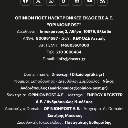
ΟΠΙΝΙΟΝ ΠΟΣΤ ΗΛΕΚΤΡΟΝΙΚΕΣ ΕΚΔΟΣΕΙΣ Α.Ε.
"OPINIONPOST"
Διεύθυνση:
Ιπποκράτους 2, Αθήνα, 10679, Ελλάδα
ΑΦΜ:
800961697
- ΔΟΥ:
ΚΕΦΟΔΕ Αττικής
ΑΡ. ΓΕΜΗ:
145803601000
Τηλ:
210 3608484
E-mail:
info@dnews.gr
Domain name:
Dnews.gr (Dikaiologitika.gr)
Νόμιμος Εκπρόσωπος - Διευθύνων Σύμβουλος:
Νίκος
Ανδριόπουλος (andriopoulos@opinion-post.gr)
Ιδιοκτησία:
OPINIONPOST A.E.
- Μέτοχοι:
ENERGY REGISTER
Α.Ε. / Ανδριόπουλος Νικόλαος
Δικαιούχος Domain:
OPINIONPOST A.E.
- Διαχειριστής Domain:
Σωτήρης Μπέσκος
Διευθυντής Ιστοσελίδας:
Παναγιώτης Ευθυμιάδης