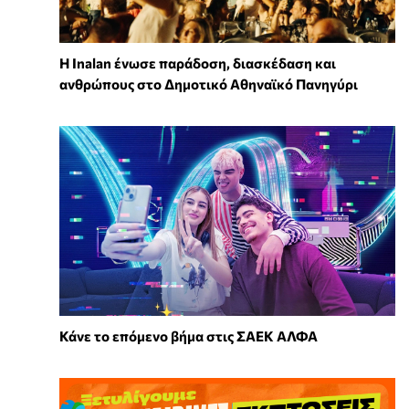
Η Inalan ένωσε παράδοση, διασκέδαση και
ανθρώπους στο Δημοτικό Αθηναϊκό Πανηγύρι
Κάνε το επόμενο βήμα στις ΣΑΕΚ ΑΛΦΑ