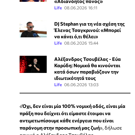
«Αδιανόητος πόνος»
Life
08.06.2026 16:11
DJ Stephan για τη νέα σχέση της
Έλενας Τσαγκρινού: «Μπορεί
να κάνει ό,τι θέλει»
Life
08.06.2026 15:44
Αλέξανδρος Τσουβέλας - Εύα
Καρύδη: Νομικά θα κινούνται
κατά όσων παραβιάζουν την
ιδιωτικότητά τους
Life
06.06.2026 13:03
«
Όχι, δεν είναι μία 100% νομική οδός, είναι μία
πράξη που δείχνει ότι είμαστε έτοιμοι να
αντιμετωπίσουμε κάθε ενέργεια που είναι
παράνομη στην προσωπική μας ζωή
», δήλωσε
αρχικά ο Αλέξανδρος Τσουβέλας.