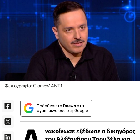
Φωτογραφία: Glomex/ ANT1
Πρόσθεσε το
Dnews
στα
αγαπημένα σου στη Google
Α
νακοίνωσε εξέδωσε ο δικηγόρος
του Αλέξανδρου Τσουβέλα για