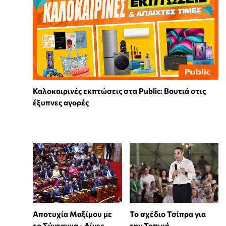
Καλοκαιρινές εκπτώσεις στα Public: Βουτιά στις
έξυπνες αγορές
Αποτυχία Μαξίμου με
Το σχέδιο Τσίπρα για
το Σύνταγμα - Λίγες
την Τοπική