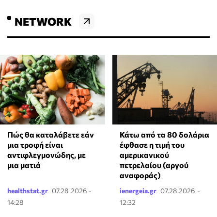
NETWORK
Πώς θα καταλάβετε εάν
Κάτω από τα 80 δολάρια
μια τροφή είναι
έφθασε η τιμή του
αντιφλεγμονώδης, με
αμερικανικού
μια ματιά
πετρελαίου (αργού
αναφοράς)
healthstat.gr
07.28.2026 -
ienergeia.gr
07.28.2026 -
14:28
12:32