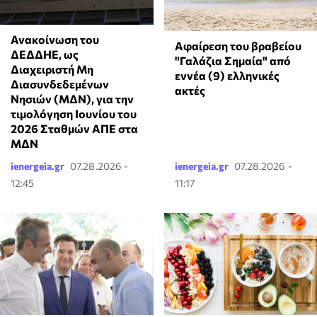
Ανακοίνωση του
Αφαίρεση του βραβείου
ΔΕΔΔΗΕ, ως
"Γαλάζια Σημαία" από
Διαχειριστή Μη
εννέα (9) ελληνικές
Διασυνδεδεμένων
ακτές
Νησιών (ΜΔΝ), για την
τιμολόγηση Ιουνίου του
2026 Σταθμών ΑΠΕ στα
ΜΔΝ
ienergeia.gr
07.28.2026 -
ienergeia.gr
07.28.2026 -
12:45
11:17