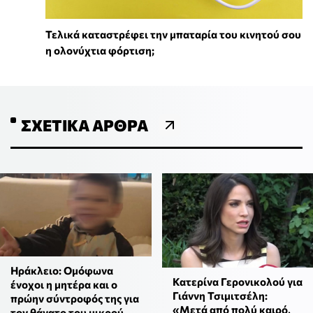
Τελικά καταστρέφει την μπαταρία του κινητού σου
η ολονύχτια φόρτιση;
ΣΧΕΤΙΚΆ ΆΡΘΡΑ
Ηράκλειο: Ομόφωνα
Κατερίνα Γερονικολού για
ένοχοι η μητέρα και ο
Γιάννη Τσιμιτσέλη:
πρώην σύντροφός της για
«Μετά από πολύ καιρό,
τον θάνατο του μικρού