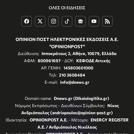
ΟΛΕΣ ΟΙ ΕΙΔΗΣΕΙΣ
ΟΠΙΝΙΟΝ ΠΟΣΤ ΗΛΕΚΤΡΟΝΙΚΕΣ ΕΚΔΟΣΕΙΣ Α.Ε.
"OPINIONPOST"
Διεύθυνση:
Ιπποκράτους 2, Αθήνα, 10679, Ελλάδα
ΑΦΜ:
800961697
- ΔΟΥ:
ΚΕΦΟΔΕ Αττικής
ΑΡ. ΓΕΜΗ:
145803601000
Τηλ:
210 3608484
E-mail:
info@dnews.gr
Domain name:
Dnews.gr (Dikaiologitika.gr)
Νόμιμος Εκπρόσωπος - Διευθύνων Σύμβουλος:
Νίκος
Ανδριόπουλος (andriopoulos@opinion-post.gr)
Ιδιοκτησία:
OPINIONPOST A.E.
- Μέτοχοι:
ENERGY REGISTER
Α.Ε. / Ανδριόπουλος Νικόλαος