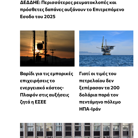
ΔΕΔΔΗΕ: Περισσότερες ρευματοκλοπές και
πρόσθετες δαπάνες αυξάνουν το Επιτρεπόμενο
Εσοδο του 2025
Βαρίδι για τις εμπορικές
Γιατί οι τιμές του
επιχειρήσεις το
πετρελαίου δεν
ενεργειακό κόστος-
ξεπέρασαν τα 200
Πλαφόν στις αυξήσεις
δολάρια παρά τον
ζητά η ΕΣΕΕ
πεντάμηνο πόλεμο
ΗΠΑ-Ιράν