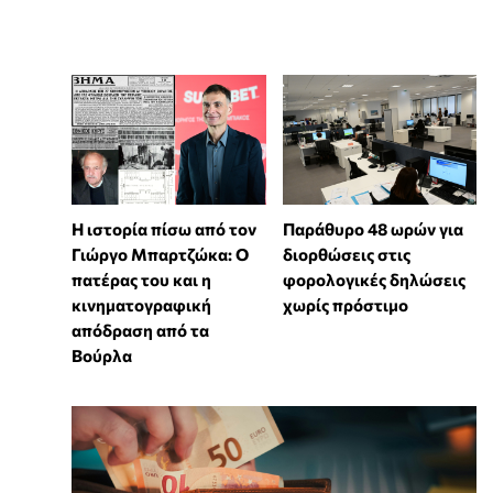
Η ιστορία πίσω από τον
Παράθυρο 48 ωρών για
Γιώργο Μπαρτζώκα: Ο
διορθώσεις στις
πατέρας του και η
φορολογικές δηλώσεις
κινηματογραφική
χωρίς πρόστιμο
απόδραση από τα
Βούρλα