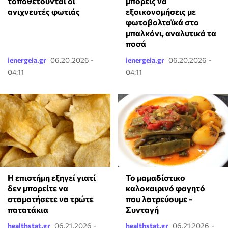
μπορείς να
τοποθετούνται οι
εξοικονομήσεις με
ανιχνευτές φωτιάς
φωτοβολταϊκά στο
μπαλκόνι, αναλυτικά τα
ποσά
ienergeia.gr
06.20.2026 -
ienergeia.gr
06.20.2026 -
04:11
04:11
Η επιστήμη εξηγεί γιατί
Το μαμαδίστικο
δεν μπορείτε να
καλοκαιρινό φαγητό
σταματήσετε να τρώτε
που λατρεύουμε -
πατατάκια
Συνταγή
healthstat.gr
06.21.2026 -
healthstat.gr
06.21.2026 -