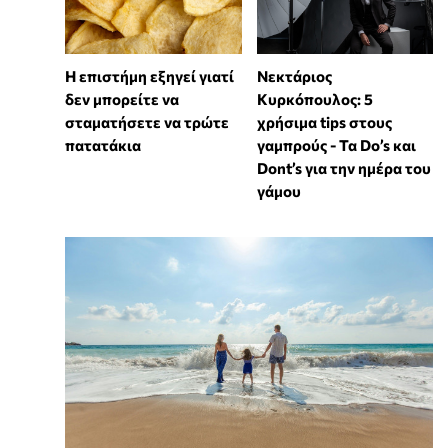
Η επιστήμη εξηγεί γιατί
Νεκτάριος
δεν μπορείτε να
Κυρκόπουλος: 5
σταματήσετε να τρώτε
χρήσιμα tips στους
πατατάκια
γαμπρούς - Τα Do’s και
Dont’s για την ημέρα του
γάμου