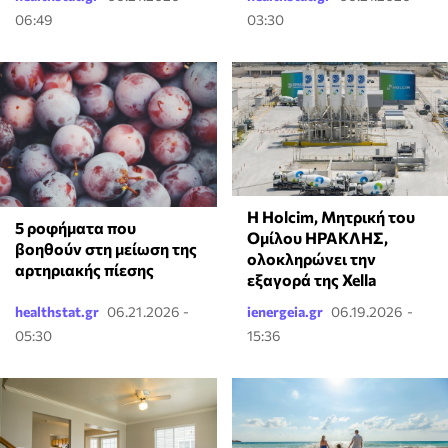
06:49
03:30
Η Holcim, Μητρική του
5 ροφήματα που
Ομίλου ΗΡΑΚΛΗΣ,
βοηθούν στη μείωση της
ολοκληρώνει την
αρτηριακής πίεσης
εξαγορά της Xella
healthstat.gr
06.21.2026 -
ienergeia.gr
06.19.2026 -
05:30
15:36