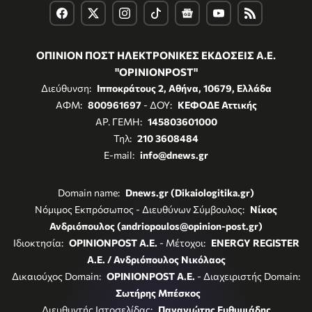
ΟΠΙΝΙΟΝ ΠΟΣΤ ΗΛΕΚΤΡΟΝΙΚΕΣ ΕΚΔΟΣΕΙΣ Α.Ε.
"OPINIONPOST"
Διεύθυνση:
Ιπποκράτους 2, Αθήνα, 10679, Ελλάδα
ΑΦΜ:
800961697
- ΔΟΥ:
ΚΕΦΟΔΕ Αττικής
ΑΡ. ΓΕΜΗ:
145803601000
Τηλ:
210 3608484
E-mail:
info@dnews.gr
Domain name:
Dnews.gr (Dikaiologitika.gr)
Νόμιμος Εκπρόσωπος - Διευθύνων Σύμβουλος:
Νίκος
Ανδριόπουλος (andriopoulos@opinion-post.gr)
Ιδιοκτησία:
OPINIONPOST A.E.
- Μέτοχοι:
ENERGY REGISTER
Α.Ε. / Ανδριόπουλος Νικόλαος
Δικαιούχος Domain:
OPINIONPOST A.E.
- Διαχειριστής Domain:
Σωτήρης Μπέσκος
Διευθυντής Ιστοσελίδας:
Παναγιώτης Ευθυμιάδης