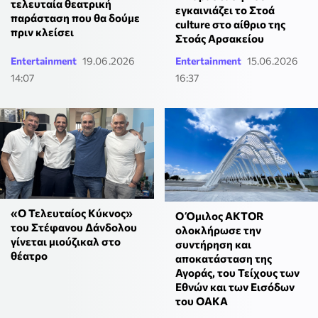
τελευταία θεατρική
εγκαινιάζει το Στοά
παράσταση που θα δούμε
culture στο αίθριο της
πριν κλείσει
Στοάς Αρσακείου
Entertainment
19.06.2026
Entertainment
15.06.2026
14:07
16:37
«Ο Τελευταίος Κύκνος»
Ο Όμιλος AKTOR
του Στέφανου Δάνδολου
ολοκλήρωσε την
γίνεται μιούζικαλ στο
συντήρηση και
θέατρο
αποκατάσταση της
Αγοράς, του Τείχους των
Εθνών και των Εισόδων
του ΟΑΚΑ