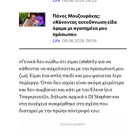
Life
08.06.2026 09:25
Πάνος Μουζουράκης:
«Κάνοντας αυτοΰπνωση είδα
όραμα με αγαπημένα μου
πρόσωπα»
Life
08.06.2026 08:56
«Γενικά δεν νιώθω ότι είμαι celebrity για να
κάθονται να ασχολούνται με την προσωπική μου
ζωή. Είμαι ένα απλό παιδί και μου φαίνεται λίγο
περίεργο. Όταν δεν ισχύει είναι ακόμη χειρότερο
και δεν συμβαίνει και κάτι με την Έλενα (σ.σ
Τσαγκρινού)», δήλωσε αρχικά ο DJ Stephan και
στη συνέχεια αναφέρθηκε στη σχέση που
διατηρεί με την πρώην σύντροφό του: