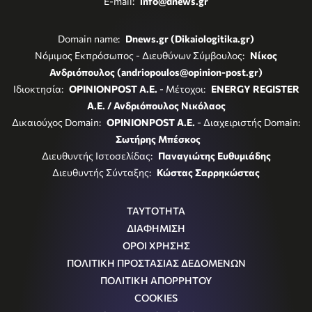
E-mail:
info@dnews.gr
Domain name:
Dnews.gr (Dikaiologitika.gr)
Νόμιμος Εκπρόσωπος - Διευθύνων Σύμβουλος:
Νίκος
Ανδριόπουλος (andriopoulos@opinion-post.gr)
Ιδιοκτησία:
OPINIONPOST A.E.
- Μέτοχοι:
ENERGY REGISTER
Α.Ε. / Ανδριόπουλος Νικόλαος
Δικαιούχος Domain:
OPINIONPOST A.E.
- Διαχειριστής Domain:
Σωτήρης Μπέσκος
Διευθυντής Ιστοσελίδας:
Παναγιώτης Ευθυμιάδης
Διευθυντής Σύνταξης:
Κώστας Σαρρηκώστας
ΤΑΥΤΟΤΗΤΑ
ΔΙΑΦΗΜΙΣΗ
ΟΡΟΙ ΧΡΗΣΗΣ
ΠΟΛΙΤΙΚΗ ΠΡΟΣΤΑΣΙΑΣ ΔΕΔΟΜΕΝΩΝ
ΠΟΛΙΤΙΚΗ ΑΠΟΡΡΗΤΟΥ
COOKIES