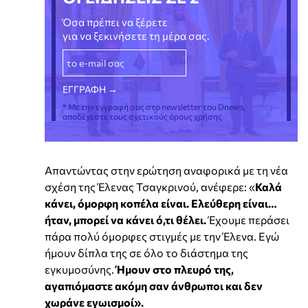
Όσα πρέπει να ξέρετε
για να ξεκινήσετε τη μέρα σας.
* Με την εγγραφή σας στο newsletter του Dnews,
αποδέχεστε τους σχετικούς όρους χρήσης
Απαντώντας στην ερώτηση αναφορικά με τη νέα
σχέση της Έλενας Τσαγκρινού, ανέφερε: «
Καλά
κάνει, όμορφη κοπέλα είναι. Ελεύθερη είναι…
ήταν, μπορεί να κάνει ό,τι θέλει.
Έχουμε περάσει
πάρα πολύ όμορφες στιγμές με την Έλενα. Εγώ
ήμουν δίπλα της σε όλο το διάστημα της
εγκυμοσύνης.
Ήμουν στο πλευρό της,
αγαπιόμαστε ακόμη σαν άνθρωποι και δεν
χωράνε εγωισμοί».