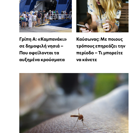
Γρίπη Α: «Καμπανάκι»
Καύσωνας: Με ποιους
σε δημοφιλή νησιά –
τρόπους επηρεάζει την
Που οφείλονται τα
περίοδο – Τι μπορείτε
αυξημένα κρούσματα
να κάνετε