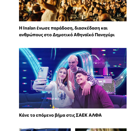
Η Inalan ένωσε παράδοση, διασκέδαση και
ανθρώπους στο Δημοτικό Αθηναϊκό Πανηγύρι
Κάνε το επόμενο βήμα στις ΣΑΕΚ ΑΛΦΑ