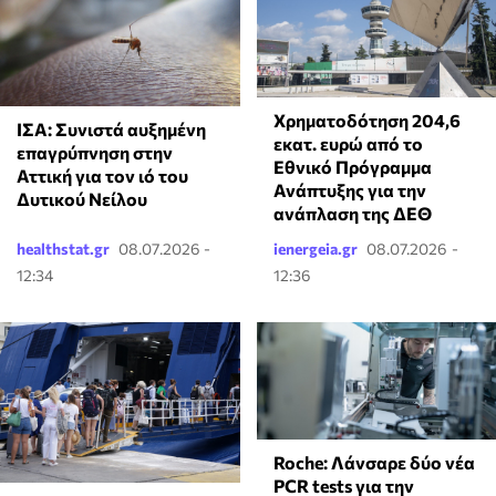
Χρηματοδότηση 204,6
ΙΣΑ: Συνιστά αυξημένη
εκατ. ευρώ από το
επαγρύπνηση στην
Εθνικό Πρόγραμμα
Αττική για τον ιό του
Ανάπτυξης για την
Δυτικού Νείλου
ανάπλαση της ΔΕΘ
healthstat.gr
08.07.2026 -
ienergeia.gr
08.07.2026 -
12:34
12:36
Roche: Λάνσαρε δύο νέα
PCR tests για την