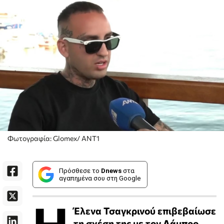
Φωτογραφία: Glomex/ ANT1
Πρόσθεσε το
Dnews
στα
αγαπημένα σου στη Google
Η
Έλενα Τσαγκρινού επιβεβαίωσε
τη σχέση της με τον Λάμπρο