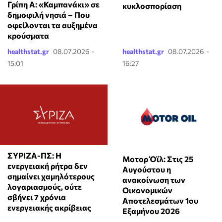
Γρίπη Α: «Καμπανάκι» σε
κυκλοσπορίαση
δημοφιλή νησιά – Που
οφείλονται τα αυξημένα
κρούσματα
healthstat.gr
08.07.2026 -
healthstat.gr
08.07.2026 -
15:01
16:27
ΣΥΡΙΖΑ-ΠΣ: Η
Μοτορ Όϊλ: Στις 25
ενεργειακή ρήτρα δεν
Αυγούστου η
σημαίνει χαμηλότερους
ανακοίνωση των
λογαριασμούς, ούτε
Οικονομικών
σβήνει 7 χρόνια
Αποτελεσμάτων 1ου
ενεργειακής ακρίβειας
Εξαμήνου 2026