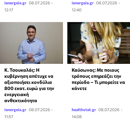
ienergeia.gr
08.07.2026 -
ienergeia.gr
08.07.2026 -
12:17
12:40
Κ. Τσουκαλάς: Η
Καύσωνας: Με ποιους
κυβέρνηση απέτυχε να
τρόπους επηρεάζει την
αξιοποιήσει κονδύλια
περίοδο – Τι μπορείτε να
800 εκατ. ευρώ για την
κάνετε
ενεργειακή
ανθεκτικότητα
ienergeia.gr
08.07.2026 -
healthstat.gr
08.07.2026 -
11:57
14:08