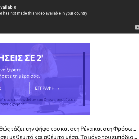
ΗΣΕΙΣ ΣΕ 2'
να ξέρετε
νήσετε τη μέρα σας.
φή σας στο newsletter του Dnews, αποδέχεστε
ς όρους χρήσης
ώς τάζει την ψήφο του και στη Ρένα και στη Φρόσω...
ει με θεμιτά και αθέμιτα μέσα. Το μόνο του εμπόδιο...