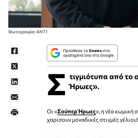
Φωτογραφία: ANT1
Πρόσθεσε το
Dnews
στα
αγαπημένα σου στη Google
Σ
τιγμιότυπα από το 
Ήρωες».
Οι «
Σούπερ Ήρωες
», η νέα κωμική 
χαρίσουν μοναδικές στιγμές γέλιου!