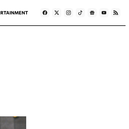
ΡΟΗ ΕΙΔΗΣΕΩΝ
T
NEWS IN ENGLISH
Games
ERTAINMENT