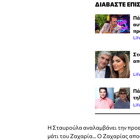
ΔΙΑΒΑΣΤΕ ΕΠΙ
Πά
αυ
πρ
Lif
Στ
απ
Lif
Πά
τη
Lif
Η Σταυρούλα αναλαμβάνει την προεκ
μάτι του Ζαχαρία... Ο Ζαχαρίας αποφ