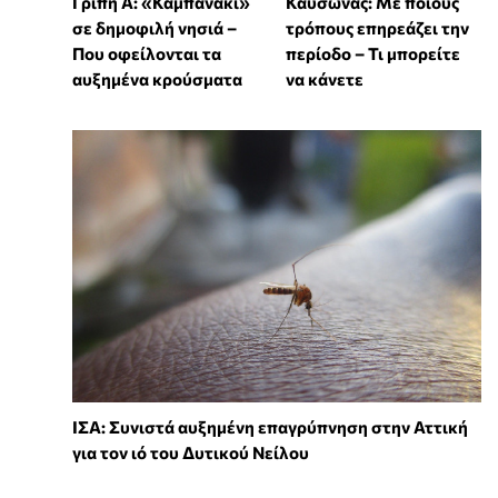
Γρίπη Α: «Καμπανάκι»
Καύσωνας: Με ποιους
σε δημοφιλή νησιά –
τρόπους επηρεάζει την
Που οφείλονται τα
περίοδο – Τι μπορείτε
αυξημένα κρούσματα
να κάνετε
ΙΣΑ: Συνιστά αυξημένη επαγρύπνηση στην Αττική
για τον ιό του Δυτικού Νείλου