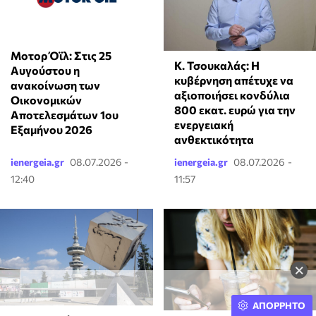
Μοτορ Όϊλ: Στις 25
Κ. Τσουκαλάς: Η
Αυγούστου η
κυβέρνηση απέτυχε να
ανακοίνωση των
αξιοποιήσει κονδύλια
Οικονομικών
800 εκατ. ευρώ για την
Αποτελεσμάτων 1ου
ενεργειακή
Εξαμήνου 2026
ανθεκτικότητα
ienergeia.gr
08.07.2026 -
ienergeia.gr
08.07.2026 -
12:40
11:57
×
ΑΠΟΡΡΗΤΟ