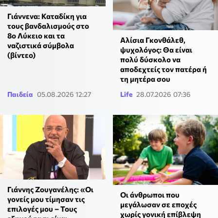
Γιάννενα: Καταδίκη για
τους βανδαλισμούς στο
8ο Λύκειο και τα
Αλίσια Γκονθάλεθ,
ναζιστικά σύμβολα
ψυχολόγος: Θα είναι
(βίντεο)
πολύ δύσκολο να
αποδεχτείς τον πατέρα ή
τη μητέρα σου
Παιδεία
05.08.2026 12:27
Life
28.07.2026 07:36
Γιάννης Ζουγανέλης: «Οι
Οι άνθρωποι που
γονείς μου τίμησαν τις
μεγάλωσαν σε εποχές
επιλογές μου – Τους
χωρίς γονική επίβλεψη