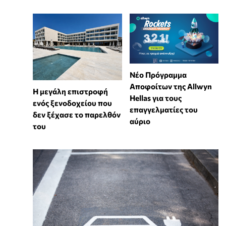
Νέο Πρόγραμμα
Αποφοίτων της Allwyn
Η μεγάλη επιστροφή
Hellas για τους
ενός ξενοδοχείου που
επαγγελματίες του
δεν ξέχασε το παρελθόν
αύριο
του