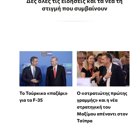
Δες όλες τις ειδήσεις και τα νέα τη
στιγμή που συμβαίνουν
Ο «στρατιώτης πρώτης
Το Τούρκικο «παζάρι»
γραμμής» και η νέα
για τα F-35
στρατηγική του
Μαξίμου απέναντι στoν
Τσίπρα