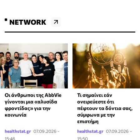
NETWORK
Οι άνθρωποι της AbbVie
Τι σημαίνει εάν
γίνονται μια «αλυσίδα
ονειρεύεστε ότι
φροντίδας» για την
πέφτουν τα δόντια σας,
κοινωνία
σύμφωνα με την
επιστήμη
healthstat.gr
07.09.2026 -
healthstat.gr
07.09.2026 -
15:46
15:50