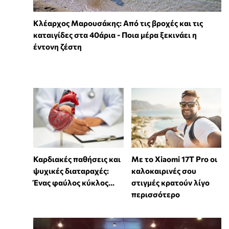
Κλέαρχος Μαρουσάκης: Από τις βροχές και τις
καταιγίδες στα 40άρια - Ποια μέρα ξεκινάει η
έντονη ζέστη
Καρδιακές παθήσεις και
Με το Xiaomi 17T Pro οι
ψυχικές διαταραχές:
καλοκαιρινές σου
Ένας φαύλος κύκλος...
στιγμές κρατούν λίγο
περισσότερο