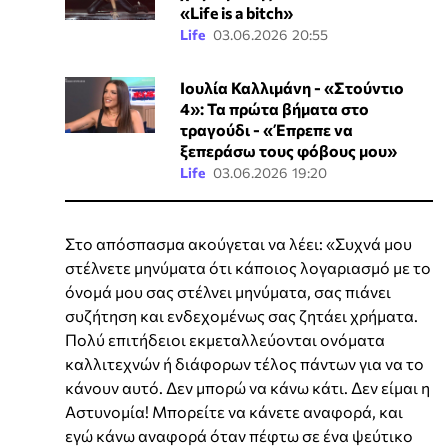
«Life is a bitch»
Life
03.06.2026 20:55
Ιουλία Καλλιμάνη - «Στούντιο
4»: Τα πρώτα βήματα στο
τραγούδι - «Έπρεπε να
ξεπεράσω τους φόβους μου»
Life
03.06.2026 19:20
Στο απόσπασμα ακούγεται να λέει: «Συχνά μου
στέλνετε μηνύματα ότι κάποιος λογαριασμό με το
όνομά μου σας στέλνει μηνύματα, σας πιάνει
συζήτηση και ενδεχομένως σας ζητάει χρήματα.
Πολύ επιτήδειοι εκμεταλλεύονται ονόματα
καλλιτεχνών ή διάφορων τέλος πάντων για να το
κάνουν αυτό. Δεν μπορώ να κάνω κάτι. Δεν είμαι η
Αστυνομία! Μπορείτε να κάνετε αναφορά, και
εγώ κάνω αναφορά όταν πέφτω σε ένα ψεύτικο