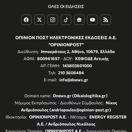
ΟΛΕΣ ΟΙ ΕΙΔΗΣΕΙΣ
ΟΠΙΝΙΟΝ ΠΟΣΤ ΗΛΕΚΤΡΟΝΙΚΕΣ ΕΚΔΟΣΕΙΣ Α.Ε.
"OPINIONPOST"
Διεύθυνση:
Ιπποκράτους 2, Αθήνα, 10679, Ελλάδα
ΑΦΜ:
800961697
- ΔΟΥ:
ΚΕΦΟΔΕ Αττικής
ΑΡ. ΓΕΜΗ:
145803601000
Τηλ:
210 3608484
E-mail:
info@dnews.gr
Domain name:
Dnews.gr (Dikaiologitika.gr)
Νόμιμος Εκπρόσωπος - Διευθύνων Σύμβουλος:
Νίκος
Ανδριόπουλος (andriopoulos@opinion-post.gr)
Ιδιοκτησία:
OPINIONPOST A.E.
- Μέτοχοι:
ENERGY REGISTER
Α.Ε. / Ανδριόπουλος Νικόλαος
Δικαιούχος Domain:
OPINIONPOST A.E.
- Διαχειριστής Domain: