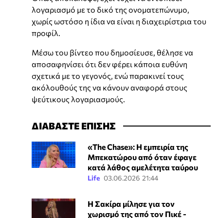
λογαριασμό με το δικό της ονοματεπώνυμο,
χωρίς ωστόσο η ίδια να είναι η διαχειρίστρια του
προφίλ.
Μέσω του βίντεο που δημοσίευσε, θέλησε να
αποσαφηνίσει ότι δεν φέρει κάποια ευθύνη
σχετικά με το γεγονός, ενώ παρακινεί τους
ακόλουθούς της να κάνουν αναφορά στους
ψεύτικους λογαριασμούς.
ΔΙΑΒΑΣΤΕ ΕΠΙΣΗΣ
«The Chase»: Η εμπειρία της
Μπεκατώρου από όταν έφαγε
κατά λάθος αμελέτητα ταύρου
Life
03.06.2026 21:44
Η Σακίρα μίλησε για τον
χωρισμό της από τον Πικέ -