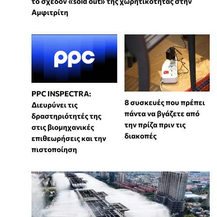
το σχεδόν «sold out» της χωρητικότητας στην
Αμφιτρίτη
PPC INSPECTRA:
8 συσκευές που πρέπει
Διευρύνει τις
πάντα να βγάζετε από
δραστηριότητές της
την πρίζα πριν τις
στις βιομηχανικές
διακοπές
επιθεωρήσεις και την
πιστοποίηση