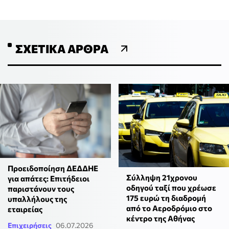
ΣΧΕΤΙΚΆ ΆΡΘΡΑ
Προειδοποίηση ΔΕΔΔΗΕ
Σύλληψη 21χρονου
για απάτες: Επιτήδειοι
οδηγού ταξί που χρέωσε
παριστάνουν τους
175 ευρώ τη διαδρομή
υπαλλήλους της
από το Αεροδρόμιο στο
εταιρείας
κέντρο της Αθήνας
Επιχειρήσεις
06.07.2026