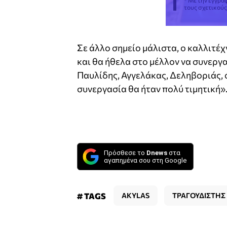
* Με την εγγρα
τους σχετικού
Σε άλλο σημείο μάλιστα, ο καλλιτέ
και θα ήθελα στο μέλλον να συνεργα
Παυλίδης, Αγγελάκας, Δεληβοριάς,
συνεργασία θα ήταν πολύ τιμητική»
Πρόσθεσε το
Dnews
στα
αγαπημένα σου στη Google
# TAGS
AKYLAS
ΤΡΑΓΟΥΔΙΣΤΗΣ