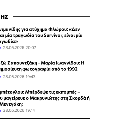
ΣΗΣ
νιμανίδης για ατύχημα Φλώρου: «Δεν
αι μία τραγωδία του Survivor, είναι μία
αγωδία»
e
28.05.2026 20:07
ζώ Σαπουντζάκη - Μαρία Ιωαννίδου: Η
ημοσίευτη φωτογραφία από το 1992
e
28.05.2026 19:43
μπέτογλου: Μπέρδεψε τις εκπομπές –
υ μαγείρευε ο Μακρυνιώτης στη Σκορδά ή
 Μενεγάκη;
e
28.05.2026 19:14