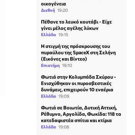
οικογένεια
Διεθνή
19:20
Πέθανε το λευκό κουτάβι - Είχε
γίνει μέλος αγέλης λύκων
Ελλάδα
19:15
Η στιγμή της πρόσκρουσης του
πυραύλου της SpaceX στη Σελήνη
(Εικόνες και Βίντεο)
Επιστήμη
19:10
Φωτιά στην Κολυμπάδα Σκύρου -
Ενισχύθηκαν οι πυροσβεστικές
δυνάμεις, επιχειρούν 10 εναέρια
Ελλάδα
19:09
Φωτιά σε Βοιωτία, Δυτική Αττική,
Ρέθυμνο, Αργολίδα, Φωκίδα: 118 τα
κατεδαφιστέα σπίτια και κτίρια
Ελλάδα
19:08