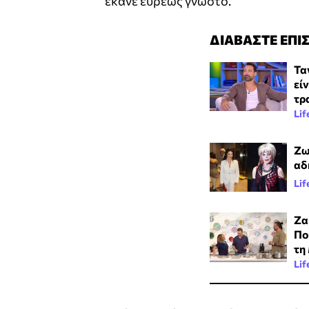
έκανε ευρέως γνωστό.
ΔΙΑΒΑΣΤΕ ΕΠΙ
Τα
είν
τρ
Lif
Ζω
αδ
Lif
Ζα
Πο
τη
Lif