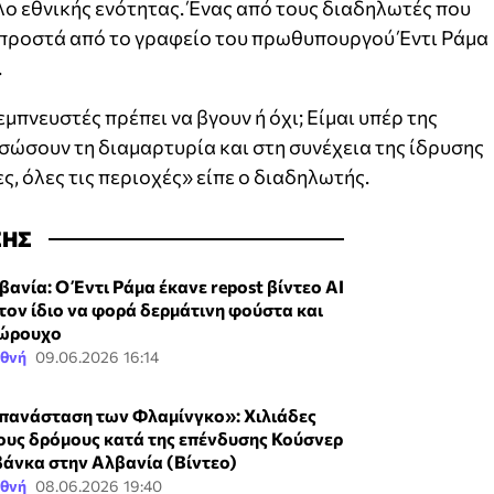
ο εθνικής ενότητας. Ένας από τους διαδηλωτές που
 μπροστά από το γραφείο του πρωθυπουργού Έντι Ράμα
.
εμπνευστές πρέπει να βγουν ή όχι; Είμαι υπέρ της
σώσουν τη διαμαρτυρία και στη συνέχεια της ίδρυσης
, όλες τις περιοχές» είπε ο διαδηλωτής.
ΣΗΣ
βανία: Ο Έντι Ράμα έκανε repost βίντεο AI
 τον ίδιο να φορά δερμάτινη φούστα και
ώρουχο
εθνή
09.06.2026 16:14
πανάσταση των Φλαμίνγκο»: Χιλιάδες
ους δρόμους κατά της επένδυσης Κούσνερ
Ιβάνκα στην Αλβανία (Βίντεο)
εθνή
08.06.2026 19:40