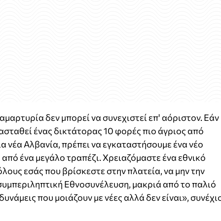
ιαμαρτυρία δεν μπορεί να συνεχιστεί επ' αόριστον. Εάν
τασταθεί ένας δικτάτορας 10 φορές πιο άγριος από
ια νέα Αλβανία, πρέπει να εγκαταστήσουμε ένα νέο
από ένα μεγάλο τραπέζι. Χρειαζόμαστε ένα εθνικό
λους εσάς που βρίσκεστε στην πλατεία, να μην την
συμπεριληπτική Εθνοσυνέλευση, μακριά από το παλιό
δυνάμεις που μοιάζουν με νέες αλλά δεν είναι», συνέχι