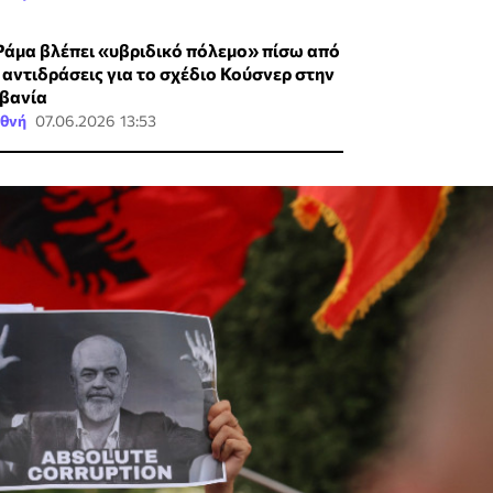
Ράμα βλέπει «υβριδικό πόλεμο» πίσω από
ς αντιδράσεις για το σχέδιο Κούσνερ στην
βανία
εθνή
07.06.2026 13:53