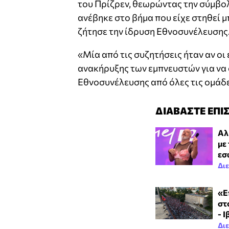
του Πρίζρεν, θεωρώντας την σύμβολ
ανέβηκε στο βήμα που είχε στηθεί
ζήτησε την ίδρυση Εθνοσυνέλευσης
«Μία από τις συζητήσεις ήταν αν οι 
ανακήρυξης των εμπνευστών για να 
Εθνοσυνέλευσης από όλες τις ομάδες
ΔΙΑΒΑΣΤΕ ΕΠΙ
Αλ
με
εσ
Δι
«Ε
στ
- 
Δι