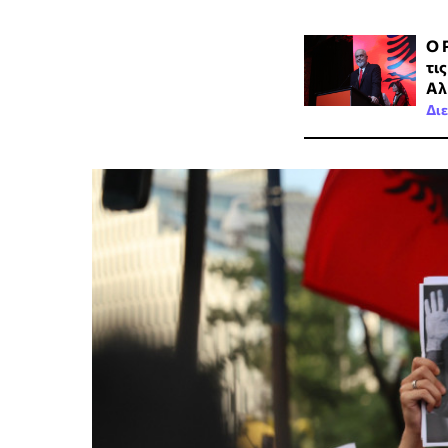
Ο 
τι
Αλ
Δι