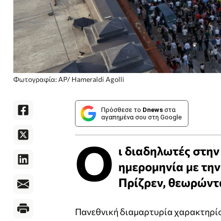
Φωτογραφία: AP/ Hameraldi Agolli
Πρόσθεσε το
Dnews
στα
αγαπημένα σου στη Google
Ο
ι διαδηλωτές στην
ημερομηνία με την
Πρίζρεν, θεωρώντα
Πανεθνική διαμαρτυρία χαρακτηρίσ