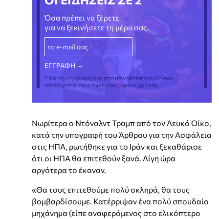
Όσα πρέπει να ξέρετε
για να ξεκινήσετε τη μέρα σας.
* Με την εγγραφή σας στο newsletter του Dnews,
αποδέχεστε τους σχετικούς όρους χρήσης
Νωρίτερα ο Ντόναλντ Τραμπ από τον Λευκό Οίκο,
κατά την υπογραφή του Άρθρου για την Ασφάλεια
στις ΗΠΑ, ρωτήθηκε για το Ιράν και ξεκαθάρισε
ότι οι ΗΠΑ θα επιτεθούν ξανά. Λίγη ώρα
αργότερα το έκαναν.
«Θα τους επιτεθούμε πολύ σκληρά, θα τους
βομβαρδίσουμε. Κατέρριψαν ένα πολύ σπουδαίο
μηχάνημα (είπε αναφερόμενος στο ελικόπτερο