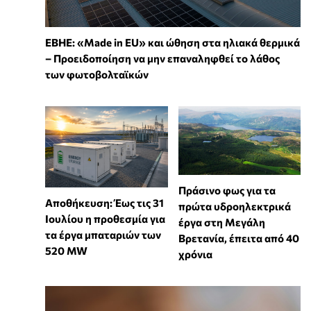
ΕΒΗΕ: «Made in EU» και ώθηση στα ηλιακά θερμικά
– Προειδοποίηση να μην επαναληφθεί το λάθος
των φωτοβολταϊκών
Πράσινο φως για τα
Αποθήκευση: Έως τις 31
πρώτα υδροηλεκτρικά
Ιουλίου η προθεσμία για
έργα στη Μεγάλη
τα έργα μπαταριών των
Βρετανία, έπειτα από 40
520 MW
χρόνια