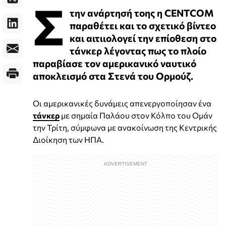
Σ
την ανάρτησή τοης η CENTCOM
παραθέτει και το σχετικό βίντεο
και αιτιιολογεί την επίοθεση στο
τάνκερ λέγοντας πως το πλοίο
παραβίασε τον αμερικανικό ναυτικό
αποκλεισμό στα Στενά του Ορμούζ.
Οι αμερικανικές δυνάμεις απενεργοποίησαν ένα
τάνκερ
με σημαία Παλάου στον Κόλπο του Ομάν
την Τρίτη, σύμφωνα με ανακοίνωση της Κεντρικής
Διοίκηση των ΗΠΑ.