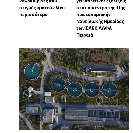
καλοκαιρινές σου
γεωπολιτικές εξελίξεις
στιγμές κρατούν λίγο
στο επίκεντρο της 11ης
περισσότερο
πρωτοποριακής
Ναυτιλιακής Ημερίδας
των ΣΑΕΚ ΑΛΦΑ
Πειραιά