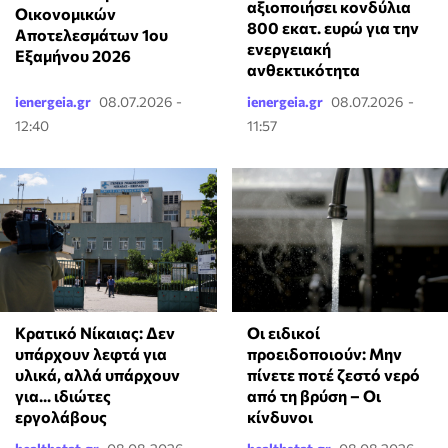
αξιοποιήσει κονδύλια
Οικονομικών
800 εκατ. ευρώ για την
Αποτελεσμάτων 1ου
ενεργειακή
Εξαμήνου 2026
ανθεκτικότητα
ienergeia.gr
08.07.2026 -
ienergeia.gr
08.07.2026 -
12:40
11:57
Κρατικό Νίκαιας: Δεν
Οι ειδικοί
υπάρχουν λεφτά για
προειδοποιούν: Μην
υλικά, αλλά υπάρχουν
πίνετε ποτέ ζεστό νερό
για... ιδιώτες
από τη βρύση – Οι
εργολάβους
κίνδυνοι