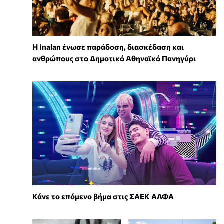
Η Inalan ένωσε παράδοση, διασκέδαση και
ανθρώπους στο Δημοτικό Αθηναϊκό Πανηγύρι
Κάνε το επόμενο βήμα στις ΣΑΕΚ ΑΛΦΑ