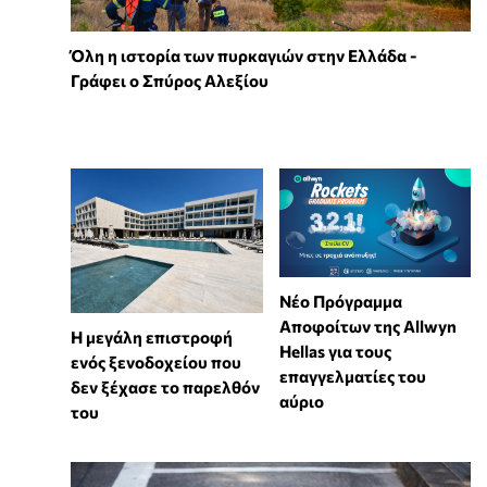
Όλη η ιστορία των πυρκαγιών στην Ελλάδα -
Γράφει ο Σπύρος Αλεξίου
Νέο Πρόγραμμα
Αποφοίτων της Allwyn
Η μεγάλη επιστροφή
Hellas για τους
ενός ξενοδοχείου που
επαγγελματίες του
δεν ξέχασε το παρελθόν
αύριο
του