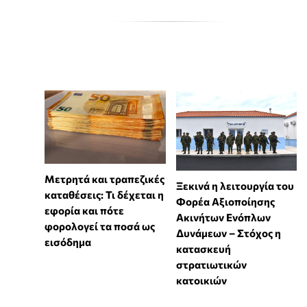
Μετρητά και τραπεζικές
Ξεκινά η λειτουργία του
καταθέσεις: Τι δέχεται η
Φορέα Αξιοποίησης
εφορία και πότε
Ακινήτων Ενόπλων
φορολογεί τα ποσά ως
Δυνάμεων – Στόχος η
εισόδημα
κατασκευή
στρατιωτικών
κατοικιών