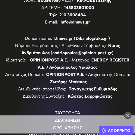
ΑΦΜ:
800961697
- ΔΟΥ:
ΚΕΦΟΔΕ Αττικής
ΑΡ. ΓΕΜΗ:
145803601000
Τηλ:
210 3608484
E-mail:
info@dnews.gr
Domain name:
Dnews.gr (Dikaiologitika.gr)
Νόμιμος Εκπρόσωπος - Διευθύνων Σύμβουλος:
Νίκος
Ανδριόπουλος (andriopoulos@opinion-post.gr)
Ιδιοκτησία:
OPINIONPOST A.E.
- Μέτοχοι:
ENERGY REGISTER
Α.Ε. / Ανδριόπουλος Νικόλαος
Δικαιούχος Domain:
OPINIONPOST A.E.
- Διαχειριστής Domain:
Σωτήρης Μπέσκος
Διευθυντής Ιστοσελίδας:
Παναγιώτης Ευθυμιάδης
Διευθυντής Σύνταξης:
Κώστας Σαρρηκώστας
ΤΑΥΤΟΤΗΤΑ
×
ΔΙΑΦΗΜΙΣΗ
ΟΡΟΙ ΧΡΗΣΗΣ
ΑΠΟΡΡΗΤΟ