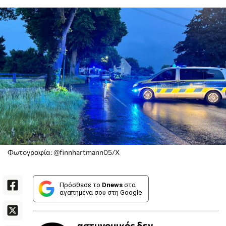
Φωτογραφία: @finnhartmann05/X
Πρόσθεσε το
Dnews
στα
αγαπημένα σου στη Google
αστυνομικός δεν