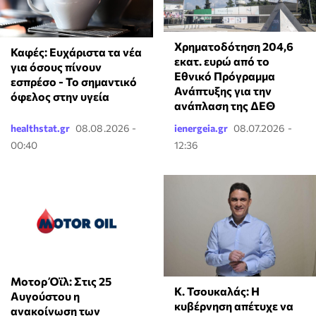
Χρηματοδότηση 204,6
Καφές: Ευχάριστα τα νέα
εκατ. ευρώ από το
για όσους πίνουν
Εθνικό Πρόγραμμα
εσπρέσο - Το σημαντικό
Ανάπτυξης για την
όφελος στην υγεία
ανάπλαση της ΔΕΘ
healthstat.gr
08.08.2026 -
ienergeia.gr
08.07.2026 -
00:40
12:36
Μοτορ Όϊλ: Στις 25
Κ. Τσουκαλάς: Η
Αυγούστου η
κυβέρνηση απέτυχε να
ανακοίνωση των