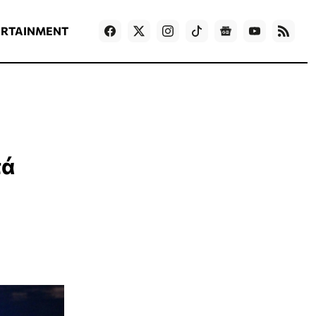
ΡΟΗ ΕΙΔΗΣΕΩΝ
T
NEWS IN ENGLISH
Games
ERTAINMENT
τά