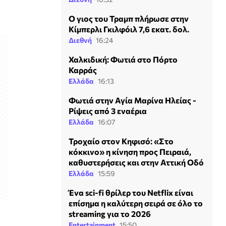
Ο γιος του Τραμπ πλήρωσε στην
Κίμπερλι Γκιλφόιλ 7,6 εκατ. δολ.
Διεθνή
16:24
Χαλκιδική: Φωτιά στο Πόρτο
Καρράς
Ελλάδα
16:13
Φωτιά στην Αγία Μαρίνα Ηλείας -
Ρίψεις από 3 εναέρια
Ελλάδα
16:07
Τροχαίο στον Κηφισό: «Στο
κόκκινο» η κίνηση προς Πειραιά,
καθυστερήσεις και στην Αττική Οδό
Ελλάδα
15:59
Ένα sci-fi θρίλερ του Netflix είναι
επίσημα η καλύτερη σειρά σε όλο το
streaming για το 2026
Entertainment
15:50