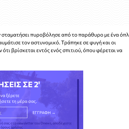
ον σταματήσει πυροβόλησε από το παράθυρο με ένα όπ
αυμάτισε τον αστυνομικό. Τράπηκε σε φυγή και οι
ότι βρίσκεται εντός ενός σπιτιού, όπου φέρεται να
ΗΣΕΙΣ ΣΕ 2'
να ξέρετε
νήσετε τη μέρα σας.
φή σας στο newsletter του Dnews, αποδέχεστε
ς όρους χρήσης