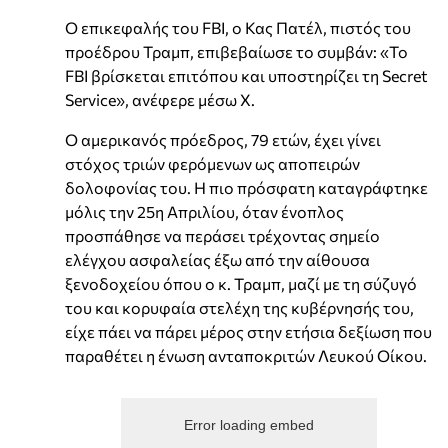
Ο επικεφαλής του FBI, ο Κας Πατέλ, πιστός του
προέδρου Τραμπ, επιβεβαίωσε το συμβάν: «Το
FBI βρίσκεται επιτόπου και υποστηρίζει τη Secret
Service», ανέφερε μέσω X.
Ο αμερικανός πρόεδρος, 79 ετών, έχει γίνει
στόχος τριών φερόμενων ως αποπειρών
δολοφονίας του. Η πιο πρόσφατη καταγράφτηκε
μόλις την 25η Απριλίου, όταν ένοπλος
προσπάθησε να περάσει τρέχοντας σημείο
ελέγχου ασφαλείας έξω από την αίθουσα
ξενοδοχείου όπου ο κ. Τραμπ, μαζί με τη σύζυγό
του και κορυφαία στελέχη της κυβέρνησής του,
είχε πάει να πάρει μέρος στην ετήσια δεξίωση που
παραθέτει η ένωση ανταποκριτών Λευκού Οίκου.
Error loading embed