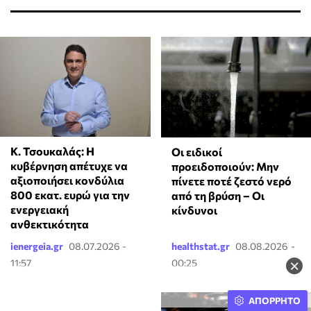
Κ. Τσουκαλάς: Η
Οι ειδικοί
κυβέρνηση απέτυχε να
προειδοποιούν: Μην
αξιοποιήσει κονδύλια
πίνετε ποτέ ζεστό νερό
800 εκατ. ευρώ για την
από τη βρύση – Οι
ενεργειακή
κίνδυνοι
ανθεκτικότητα
ienergeia.gr
08.07.2026 -
healthstat.gr
08.08.2026 -
×
11:57
00:25
ΑΠΟΡΡΗΤΟ