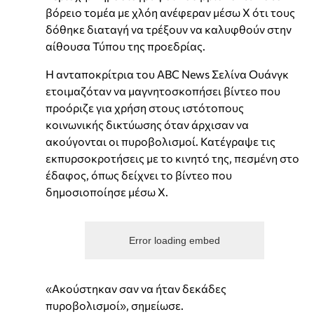
βόρειο τομέα με χλόη ανέφεραν μέσω X ότι τους
δόθηκε διαταγή να τρέξουν να καλυφθούν στην
αίθουσα Τύπου της προεδρίας.
Η ανταποκρίτρια του ABC News Σελίνα Ουάνγκ
ετοιμαζόταν να μαγνητοσκοπήσει βίντεο που
προόριζε για χρήση στους ιστότοπους
κοινωνικής δικτύωσης όταν άρχισαν να
ακούγονται οι πυροβολισμοί. Κατέγραψε τις
εκπυρσοκροτήσεις με το κινητό της, πεσμένη στο
έδαφος, όπως δείχνει το βίντεο που
δημοσιοποίησε μέσω X.
Error loading embed
«Ακούστηκαν σαν να ήταν δεκάδες
πυροβολισμοί», σημείωσε.