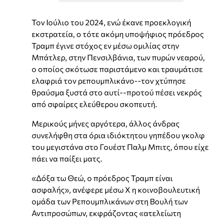
Τον Ιούλιο του 2024, ενώ έκανε προεκλογική
εκστρατεία, ο τότε ακόμη υποψήφιος πρόεδρος
Τραμπ έγινε στόχος εν μέσω ομιλίας στην
Μπάτλερ, στην Πενσιλβάνια, των πυρών νεαρού,
ο οποίος σκότωσε παριστάμενο και τραυμάτισε
ελαφριά τον ρεπουμπλικάνο--τον χτύπησε
θραύσμα ξυστά στο αυτί--προτού πέσει νεκρός
από σφαίρες ελεύθερου σκοπευτή.
Μερικούς μήνες αργότερα, άλλος άνδρας
συνελήφθη στα όρια ιδιόκτητου γηπέδου γκολφ
του μεγιστάνα στο Γουέστ Παλμ Μπιτς, όπου είχε
πάει να παίξει ματς.
«Δόξα τω Θεώ, ο πρόεδρος Τραμπ είναι
ασφαλής», ανέφερε μέσω X η κοινοβουλευτική
ομάδα των Ρεπουμπλικάνων στη Βουλή των
Αντιπροσώπων, εκφράζοντας «ατελείωτη