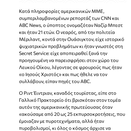
Κατά πληροφορίες αμερικανικών ΜΜΕ,
συμπεριλαμβανομένων ρεπορτάζ των CNN και
ABC News, ο ύποπτος ονομαζόταν Ναζίρ Μπεστ
και ήταν 21 ετών. Ο νεαρός, από την πολιτεία
Μέριλαντ, κοντά στην Ουάσιγκτον, είχε ιστορικό
ψυχιατρικών προβλημάτων κι ήταν γνωστός στη
Secret Service: είχε αποπειραθεί ξανά την
προηγουμένη να παρεισφρήσει στον χώρο του
Λευκού Οίκου, λέγοντας σε φρουρούς πως ήταν
«ο Ιησούς Χριστός» και πως ήθελε να τον
συλλάβουν, είπαν πηγές του ABC.
Ο Ριντ Έιντριαν, καναδός τουρίστας, είπε στο
Γαλλικό Πρακτορείο ότι βρισκόταν στον τομέα
αυτόν της αμερικανικής πρωτεύουσας όταν
«ακούσαμε από 20 ως 25 εκπυρσοκροτήσεις, που
έμοιαζαν με πυροτεχνήματα, αλλά ήταν
πυροβολισμοί, κι όλος ο κόσμος άρχισε να