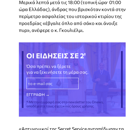
Μερικά λεπτά μετά τις 18:00 (τοπική ώρα· 01:00
ώρα Ελλάδας), άνδρας που βρισκόταν κοντά στην
περίμετρο ασφαλείας του ιστορικού κτιρίου της
προεδρίας «έβγαλε όπλο από σάκο και άνοιξε
πυρ», ανέφερε ο κ. Γκουλιέλμι.
ΟΙ ΕΙΔΗΣΕΙΣ ΣΕ 2'
Όσα πρέπει να ξέρετε
για να ξεκινήσετε τη μέρα σας.
* Με την εγγραφή σας στο newsletter του Dnews,
αποδέχεστε τους σχετικούς όρους χρήσης
«Αστυνομικοί της Secret Service ανταπέδωσαν τα