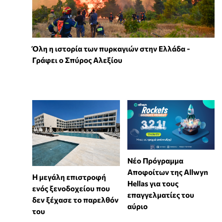
Όλη η ιστορία των πυρκαγιών στην Ελλάδα -
Γράφει ο Σπύρος Αλεξίου
Νέο Πρόγραμμα
Αποφοίτων της Allwyn
Η μεγάλη επιστροφή
Hellas για τους
ενός ξενοδοχείου που
επαγγελματίες του
δεν ξέχασε το παρελθόν
αύριο
του