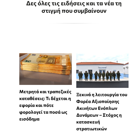
Δες όλες τις ειδήσεις και τα νέα τη
στιγμή που συμβαίνουν
Μετρητά και τραπεζικές
Ξεκινά η λειτουργία του
καταθέσεις: Τι δέχεται η
Φορέα Αξιοποίησης
εφορία και πότε
Ακινήτων Ενόπλων
φορολογεί τα ποσά ως
Δυνάμεων – Στόχος η
εισόδημα
κατασκευή
στρατιωτικών