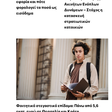
εφορία και πότε
Ακινήτων Ενόπλων
φορολογεί τα ποσά ως
Δυνάμεων – Στόχος η
εισόδημα
κατασκευή
στρατιωτικών
κατοικιών
Φοιτητικό στεγαστικό επίδομα: Πάνω από 5,6
εκατ. ευρώ σε Θεσσαλία και Κρήτη