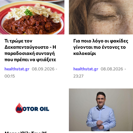
Τι τρώμε τον
Για ποιο λόγο οι φακίδες
Δεκαπενταύγουστο - Η
γίνονται πιο έντονες το
παραδοσιακή συνταγή
καλοκαίρι
που πρέπει να φτιάξετε
healthstat.gr
08.09.2026 -
healthstat.gr
08.08.2026 -
00:15
23:27