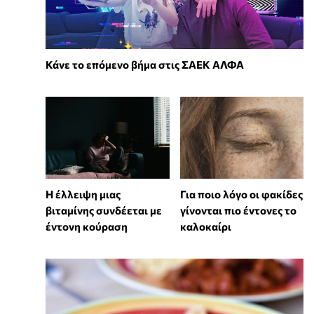
Κάνε το επόμενο βήμα στις ΣΑΕΚ ΑΛΦΑ
⁠Η έλλειψη μιας
Για ποιο λόγο οι φακίδες
βιταμίνης συνδέεται με
γίνονται πιο έντονες το
έντονη κούραση
καλοκαίρι