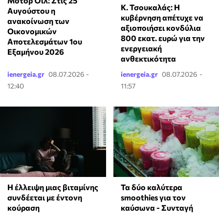
Μοτορ Όϊλ: Στις 25
Κ. Τσουκαλάς: Η
Αυγούστου η
κυβέρνηση απέτυχε να
ανακοίνωση των
αξιοποιήσει κονδύλια
Οικονομικών
800 εκατ. ευρώ για την
Αποτελεσμάτων 1ου
ενεργειακή
Εξαμήνου 2026
ανθεκτικότητα
ienergeia.gr
08.07.2026 -
ienergeia.gr
08.07.2026 -
12:40
11:57
Τα δύο καλύτερα
⁠Η έλλειψη μιας βιταμίνης
smoothies για τον
συνδέεται με έντονη
καύσωνα - Συνταγή
κούραση