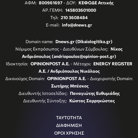
ΑΦΜ:
800961697
- ΔΟΥ:
ΚΕΦΟΔΕ Αττικής
ΑΡ. ΓΕΜΗ:
145803601000
Τηλ:
210 3608484
E-mail:
info@dnews.gr
Domain name:
Dnews.gr (Dikaiologitika.gr)
Νόμιμος Εκπρόσωπος - Διευθύνων Σύμβουλος:
Νίκος
Ανδριόπουλος (andriopoulos@opinion-post.gr)
Ιδιοκτησία:
OPINIONPOST A.E.
- Μέτοχοι:
ENERGY REGISTER
Α.Ε. / Ανδριόπουλος Νικόλαος
Δικαιούχος Domain:
OPINIONPOST A.E.
- Διαχειριστής Domain:
Σωτήρης Μπέσκος
Διευθυντής Ιστοσελίδας:
Παναγιώτης Ευθυμιάδης
Διευθυντής Σύνταξης:
Κώστας Σαρρηκώστας
ΤΑΥΤΟΤΗΤΑ
ΔΙΑΦΗΜΙΣΗ
ΟΡΟΙ ΧΡΗΣΗΣ