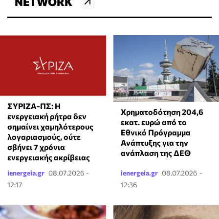
NETWORK
ΣΥΡΙΖΑ-ΠΣ: Η
Χρηματοδότηση 204,6
ενεργειακή ρήτρα δεν
εκατ. ευρώ από το
σημαίνει χαμηλότερους
Εθνικό Πρόγραμμα
λογαριασμούς, ούτε
Ανάπτυξης για την
σβήνει 7 χρόνια
ανάπλαση της ΔΕΘ
ενεργειακής ακρίβειας
ienergeia.gr
08.07.2026 -
ienergeia.gr
08.07.2026 -
12:17
12:36