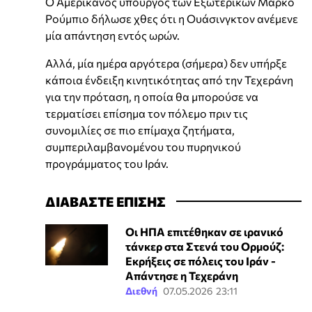
Ο Αμερικανός υπουργός των Εξωτερικών Μάρκο
Ρούμπιο δήλωσε χθες ότι η Ουάσινγκτον ανέμενε
μία απάντηση εντός ωρών.
Αλλά, μία ημέρα αργότερα (σήμερα) δεν υπήρξε
κάποια ένδειξη κινητικότητας από την Τεχεράνη
για την πρόταση, η οποία θα μπορούσε να
τερματίσει επίσημα τον πόλεμο πριν τις
συνομιλίες σε πιο επίμαχα ζητήματα,
συμπεριλαμβανομένου του πυρηνικού
προγράμματος του Ιράν.
ΔΙΑΒΑΣΤΕ ΕΠΙΣΗΣ
Οι ΗΠΑ επιτέθηκαν σε ιρανικό
τάνκερ στα Στενά του Ορμούζ:
Εκρήξεις σε πόλεις του Ιράν -
Απάντησε η Τεχεράνη
Διεθνή
07.05.2026 23:11