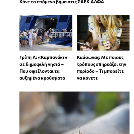
Κάνε το επόμενο βήμα στις ΣΑΕΚ ΑΛΦΑ
Γρίπη Α: «Καμπανάκι»
Καύσωνας: Με ποιους
σε δημοφιλή νησιά –
τρόπους επηρεάζει την
Που οφείλονται τα
περίοδο – Τι μπορείτε
αυξημένα κρούσματα
να κάνετε