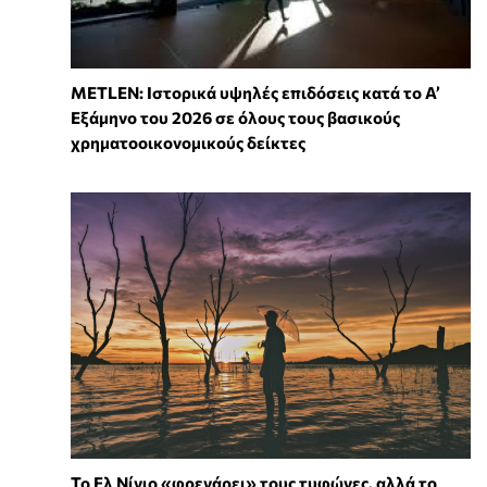
METLEN: Ιστορικά υψηλές επιδόσεις κατά το Α’
Εξάμηνο του 2026 σε όλους τους βασικούς
χρηματοοικονομικούς δείκτες
Το Ελ Νίνιο «φρενάρει» τους τυφώνες, αλλά το