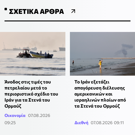
ΣΧΕΤΙΚΆ ΆΡΘΡΑ
Άνοδος στις τιμές του
Το Ιράν εξετάζει
πετρελαίου μετά το
απαγόρευση διέλευσης
περιοριστικό σχέδιο του
αμερικανικών και
Ιράν για τα Στενά του
ισραηλινών πλοίων από
Ορμούζ
τα Στενά του Ορμούζ
Οικονομία
07.08.2026
09:25
Διεθνή
07.08.2026 09:11