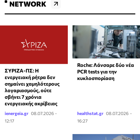
NETWORK
Roche: Λάνσαρε δύο νέα
ΣΥΡΙΖΑ-ΠΣ: Η
PCR tests για την
ενεργειακή ρήτρα δεν
κυκλοσπορίαση
σημαίνει χαμηλότερους
λογαριασμούς, ούτε
σβήνει 7 χρόνια
ενεργειακής ακρίβειας
ienergeia.gr
08.07.2026 -
healthstat.gr
08.07.2026 -
12:17
16:27