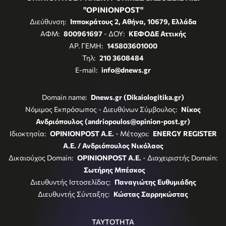
"OPINIONPOST"
Διεύθυνση:
Ιπποκράτους 2, Αθήνα, 10679, Ελλάδα
ΑΦΜ:
800961697
- ΔΟΥ:
ΚΕΦΟΔΕ Αττικής
ΑΡ. ΓΕΜΗ:
145803601000
Τηλ:
210 3608484
E-mail:
info@dnews.gr
Domain name:
Dnews.gr (Dikaiologitika.gr)
Νόμιμος Εκπρόσωπος - Διευθύνων Σύμβουλος:
Νίκος
Ανδριόπουλος (andriopoulos@opinion-post.gr)
Ιδιοκτησία:
OPINIONPOST A.E.
- Μέτοχοι:
ENERGY REGISTER
Α.Ε. / Ανδριόπουλος Νικόλαος
Δικαιούχος Domain:
OPINIONPOST A.E.
- Διαχειριστής Domain:
Σωτήρης Μπέσκος
Διευθυντής Ιστοσελίδας:
Παναγιώτης Ευθυμιάδης
Διευθυντής Σύνταξης:
Κώστας Σαρρηκώστας
ΤΑΥΤΟΤΗΤΑ