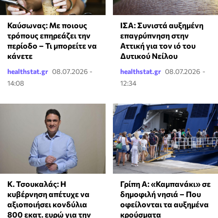
Καύσωνας: Με ποιους
ΙΣΑ: Συνιστά αυξημένη
τρόπους επηρεάζει την
επαγρύπνηση στην
περίοδο – Τι μπορείτε να
Αττική για τον ιό του
κάνετε
Δυτικού Νείλου
healthstat.gr
08.07.2026 -
healthstat.gr
08.07.2026 -
14:08
12:34
Κ. Τσουκαλάς: Η
Γρίπη Α: «Καμπανάκι» σε
κυβέρνηση απέτυχε να
δημοφιλή νησιά – Που
αξιοποιήσει κονδύλια
οφείλονται τα αυξημένα
800 εκατ. ευρώ για την
κρούσματα