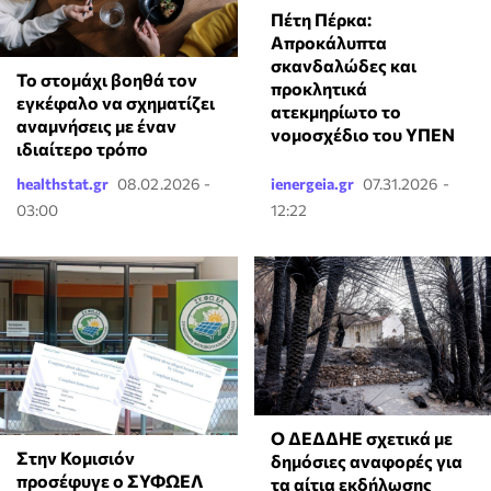
Πέτη Πέρκα:
Απροκάλυπτα
σκανδαλώδες και
Το στομάχι βοηθά τον
προκλητικά
εγκέφαλο να σχηματίζει
ατεκμηρίωτο το
αναμνήσεις με έναν
νομοσχέδιο του ΥΠΕΝ
ιδιαίτερο τρόπο
healthstat.gr
08.02.2026 -
ienergeia.gr
07.31.2026 -
03:00
12:22
Ο ΔΕΔΔΗΕ σχετικά με
Στην Κομισιόν
δημόσιες αναφορές για
προσέφυγε ο ΣΥΦΩΕΛ
τα αίτια εκδήλωσης