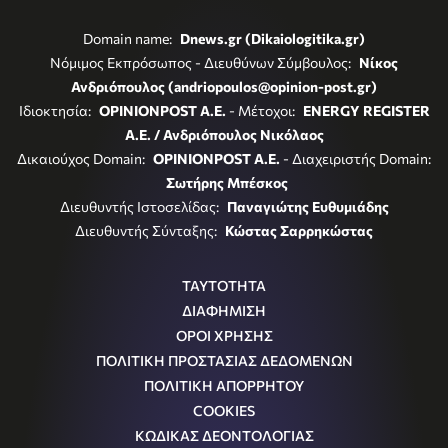
Domain name:
Dnews.gr (Dikaiologitika.gr)
Νόμιμος Εκπρόσωπος - Διευθύνων Σύμβουλος:
Νίκος
Ανδριόπουλος (andriopoulos@opinion-post.gr)
Ιδιοκτησία:
OPINIONPOST A.E.
- Μέτοχοι:
ENERGY REGISTER
Α.Ε. / Ανδριόπουλος Νικόλαος
Δικαιούχος Domain:
OPINIONPOST A.E.
- Διαχειριστής Domain:
Σωτήρης Μπέσκος
Διευθυντής Ιστοσελίδας:
Παναγιώτης Ευθυμιάδης
Διευθυντής Σύνταξης:
Κώστας Σαρρηκώστας
ΤΑΥΤΟΤΗΤΑ
ΔΙΑΦΗΜΙΣΗ
ΟΡΟΙ ΧΡΗΣΗΣ
ΠΟΛΙΤΙΚΗ ΠΡΟΣΤΑΣΙΑΣ ΔΕΔΟΜΕΝΩΝ
ΠΟΛΙΤΙΚΗ ΑΠΟΡΡΗΤΟΥ
COOKIES
ΚΩΔΙΚΑΣ ΔΕΟΝΤΟΛΟΓΙΑΣ