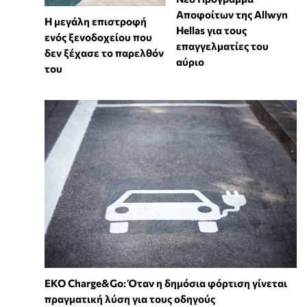
Αποφοίτων της Allwyn
Η μεγάλη επιστροφή
Hellas για τους
ενός ξενοδοχείου που
επαγγελματίες του
δεν ξέχασε το παρελθόν
αύριο
του
EKO Charge&Go: Όταν η δημόσια φόρτιση γίνεται
πραγματική λύση για τους οδηγούς