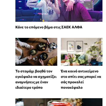
Κάνε το επόμενο βήμα στις ΣΑΕΚ ΑΛΦΑ
Το στομάχι βοηθά τον
Ένα κοινό αντικείμενο
εγκέφαλο να σχηματίζει
στο σπίτι σας μπορεί να
αναμνήσεις με έναν
σάς προκαλεί
ιδιαίτερο τρόπο
πονοκέφαλο