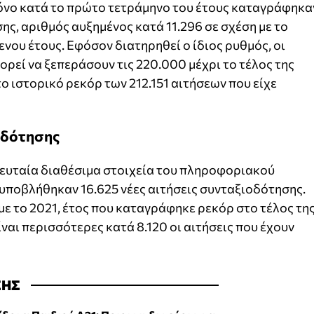
Μόνο κατά το πρώτο τετράμηνο του έτους καταγράφηκα
ης, αριθμός αυξημένος κατά 11.296 σε σχέση με το
νου έτους. Εφόσον διατηρηθεί ο ίδιος ρυθμός, οι
πορεί να ξεπεράσουν τις 220.000 μέχρι το τέλος της
ο ιστορικό ρεκόρ των 212.151 αιτήσεων που είχε
ιοδότησης
λευταία διαθέσιμα στοιχεία του πληροφοριακού
υποβλήθηκαν 16.625 νέες αιτήσεις συνταξιοδότησης.
 με το 2021, έτος που καταγράφηκε ρεκόρ στο τέλος τη
ίναι περισσότερες κατά 8.120 οι αιτήσεις που έχουν
ΣΗΣ