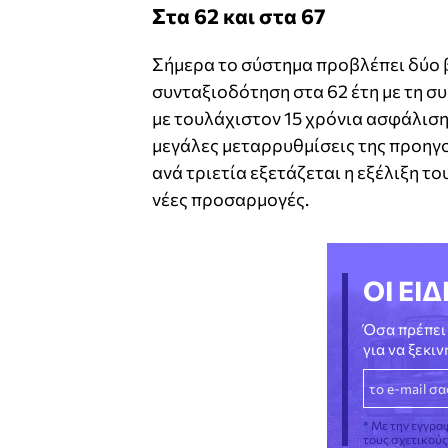
Στα 62 και στα 67
Σήμερα το σύστημα προβλέπει δύο 
συνταξιοδότηση στα 62 έτη με τη σ
με τουλάχιστον 15 χρόνια ασφάλιση
μεγάλες μεταρρυθμίσεις της προηγο
ανά τριετία εξετάζεται η εξέλιξη τ
νέες προσαρμογές.
ΟΙ ΕΙΔ
Όσα πρέπει 
για να ξεκι
* Με την εγγρα
τους σχετικού