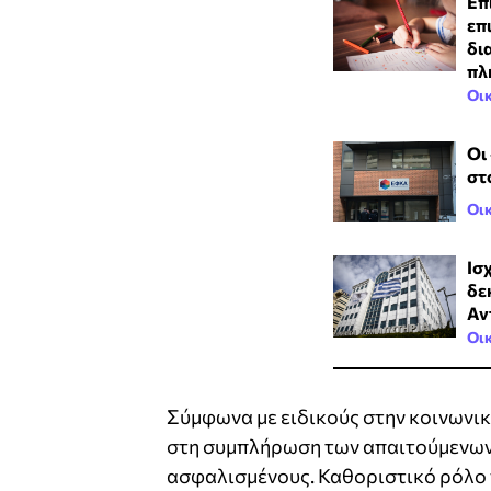
Επ
επ
δι
πλ
Οι
Οι
στ
Οι
Ισ
δε
Αν
Οι
Σύμφωνα με ειδικούς στην κοινωνικ
στη συμπλήρωση των απαιτούμενων
ασφαλισμένους. Καθοριστικό ρόλο π