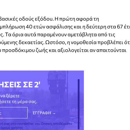
βασικές οδούς εξόδου. Η πρώτη αφορά τη
υμπλήρωση 40 ετών ασφάλισης και η δεύτερη στα 67 έτ
ς. Τα όρια αυτά παραμένουν αμετάβλητα από τις
ύμενης δεκαετίας. Ωστόσο, η νομοθεσία προβλέπει ότ
ου προσδόκιμου ζωής και αξιολογείται αν απαιτούνται
ΗΣΕΙΣ ΣΕ 2'
να ξέρετε
νήσετε τη μέρα σας.
φή σας στο newsletter του Dnews, αποδέχεστε
ς όρους χρήσης