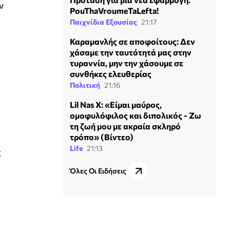
ν
PouThaVroumeTaLefta!
Παιχνίδια Εξουσίας
21:17
Καραμανλής σε αποφοίτους: Δεν
χάσαμε την ταυτότητά μας στην
τυραννία, μην την χάσουμε σε
συνθήκες ελευθερίας
Πολιτική
21:16
Lil Nas X: «Είμαι μαύρος,
ομοφυλόφιλος και διπολικός - Ζω
τη ζωή μου με ακραία σκληρό
τρόπο» (Βίντεο)
Life
21:13
ς
Όλες Οι Ειδήσεις