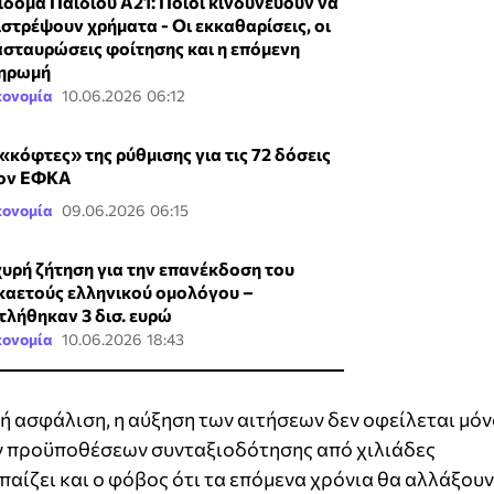
ίδομα Παιδιού Α21: Ποιοι κινδυνεύουν να
ιστρέψουν χρήματα - Οι εκκαθαρίσεις, οι
ασταυρώσεις φοίτησης και η επόμενη
ηρωμή
κονομία
10.06.2026 06:12
 «κόφτες» της ρύθμισης για τις 72 δόσεις
ον ΕΦΚΑ
κονομία
09.06.2026 06:15
χυρή ζήτηση για την επανέκδοση του
καετούς ελληνικού ομολόγου –
τλήθηκαν 3 δισ. ευρώ
κονομία
10.06.2026 18:43
ή ασφάλιση, η αύξηση των αιτήσεων δεν οφείλεται μό
 προϋποθέσεων συνταξιοδότησης από χιλιάδες
αίζει και ο φόβος ότι τα επόμενα χρόνια θα αλλάξουν