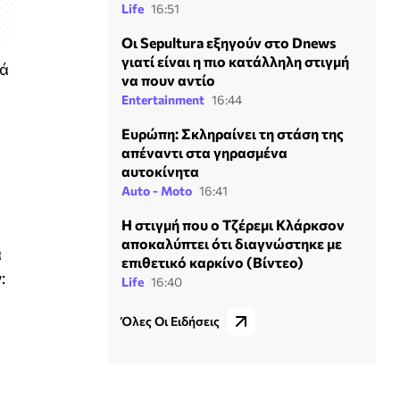
Life
16:51
Οι Sepultura εξηγούν στο Dnews
γιατί είναι η πιο κατάλληλη στιγμή
ιά
να πουν αντίο
Entertainment
16:44
Ευρώπη: Σκληραίνει τη στάση της
απέναντι στα γηρασμένα
αυτοκίνητα
Auto - Moto
16:41
Η στιγμή που ο Τζέρεμι Κλάρκσον
αποκαλύπτει ότι διαγνώστηκε με
α
επιθετικό καρκίνο (Βίντεο)
:
Life
16:40
Όλες Οι Ειδήσεις