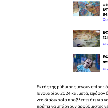
Ξε
ΕΦ
84
Οι
ΕΦ
12
Οι
ΕΦ
απ
Οι
Εκτός της ρύθμισης μένουν επίσης ό
Ιανουαρίου 2024 και μετά, εφόσον δ
νέα διαδικασία προβλέπει ότι για ν
πρέπει να υπάρχουν αρρύθμιστες νε