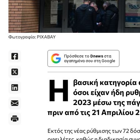
Φωτογραφία: PIXABAY
Πρόσθεσε το
Dnews
στα
αγαπημένα σου στη Google
Η
βασική κατηγορία 
όσοι είχαν ήδη ρυθ
2023 μέσω της πάγ
πριν από τις 21 Απριλίου 
Εκτός της νέας ρύθμισης των 72 δό
οφειλέτες, καθώς η διαδικασία συν