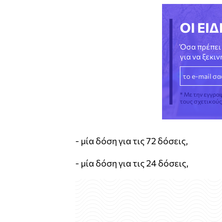
ΟΙ ΕΙΔ
Όσα πρέπει 
για να ξεκι
* Με την εγγρα
τους σχετικού
- μία δόση για τις 72 δόσεις,
- μία δόση για τις 24 δόσεις,