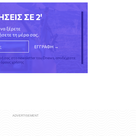
ΗΣΕΙΣ ΣΕ 2'
να ξέρετε
νήσετε τη μέρα σας.
φή σας στο newsletter του Dnews, αποδέχεστε
ς όρους χρήσης