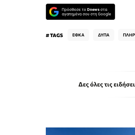
Πρόσθεσε το
Dnews
στα
αγαπημένα σου στη Google
# TAGS
ΕΦΚΑ
ΔΥΠΑ
ΠΛΗ
Δες όλες τις ειδήσε