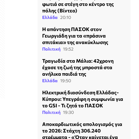
φωτιά σε στέγη στο κέντρο της
πόλης (Βίντεο)
Ελλάδα
20:10
Η απάντηση ΠΑΣΟΚ στον
Γεωργιάδη για τα «πράσινα
σπιτάκια» της ανακύκλωσης
Πολιτική
19:52
Τραγωδία στα Μάλια: 42χρονη
έχασε τη ζωή της μπροστά στα
ανήλικα παιδιά της
Ελλάδα
19:50
Ηλεκτρική διασύνδεση Ελλάδας-
Κύπρου: Υπεγράφη η συμφωνία για
το GSI - Τι ζητά το ΠΑΣΟΚ
Πολιτική
19:30
Αποκαρδιωτικός απολογισμός για
το 2026: Στάχτη 306.240
στρέμματα - «Όταν καίγεται ένα