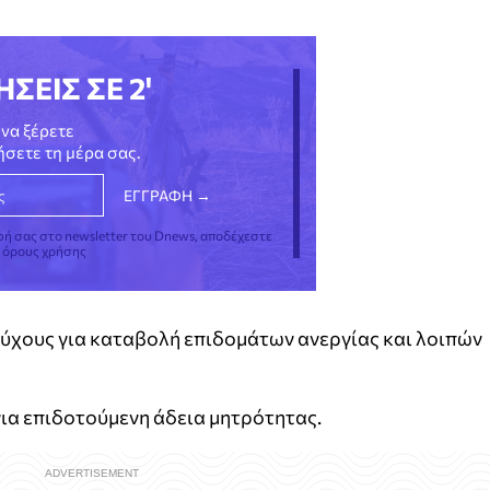
ΗΣΕΙΣ ΣΕ 2'
να ξέρετε
νήσετε τη μέρα σας.
φή σας στο newsletter του Dnews, αποδέχεστε
ς όρους χρήσης
ούχους για καταβολή επιδομάτων ανεργίας και λοιπών
για επιδοτούμενη άδεια μητρότητας.