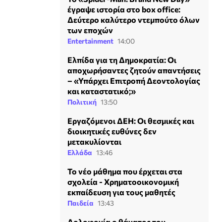
έγραψε ιστορία στο box office:
Δεύτερο καλύτερο ντεμπούτο όλων
των εποχών
Entertainment
14:00
Ελπίδα για τη Δημοκρατία: Οι
αποχωρήσαντες ζητούν απαντήσεις
– «Υπάρχει Επιτροπή Δεοντολογίας
και καταστατικό;»
Πολιτική
13:50
Εργαζόμενοι ΔΕΗ: Οι θεσμικές και
διοικητικές ευθύνες δεν
μετακυλίονται
Ελλάδα
13:46
Το νέο μάθημα που έρχεται στα
σχολεία - Χρηματοοικονομική
εκπαίδευση για τους μαθητές
Παιδεία
13:43
Δολοφονία ο θάνατος του