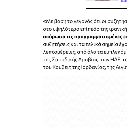
Δι
«Με βάση το γεγονός ότι οι συζητήσ
στο υψηλότερο επίπεδο της ιρανική
ακύρωσα τις προγραμματισμένες επ
συζητήσεις και τα τελικά σημεία έχο
λεπτομέρειες, από όλα τα εμπλεκόμ
της Σαουδικής Αραβίας, των ΗΑΕ, το
του Κουβέιτ,της Ιορδανίας, της Αιγ