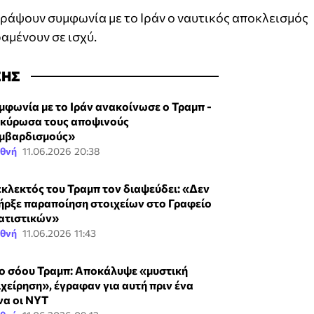
γράψουν συμφωνία με το Ιράν ο ναυτικός αποκλεισμός
αμένουν σε ισχύ.
ΣΗΣ
μφωνία με το Ιράν ανακοίνωσε ο Τραμπ -
κύρωσα τους αποψινούς
μβαρδισμούς»
εθνή
11.06.2026 20:38
εκλεκτός του Τραμπ τον διαψεύδει: «Δεν
ήρξε παραποίηση στοιχείων στο Γραφείο
ατιστικών»
εθνή
11.06.2026 11:43
ο σόου Τραμπ: Αποκάλυψε «μυστική
ιχείρηση», έγραφαν για αυτή πριν ένα
να οι NYT