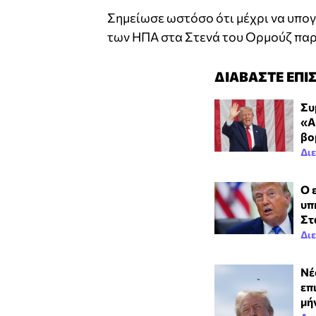
Σημείωσε ωστόσο ότι μέχρι να υπο
των ΗΠΑ στα Στενά του Ορμούζ παρ
ΔΙΑΒΑΣΤΕ ΕΠΙ
Συ
«Α
βο
Δι
Ο 
υπ
Στ
Δι
Νέ
επ
μή