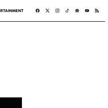
ΡΟΗ ΕΙΔΗΣΕΩΝ
T
NEWS IN ENGLISH
Games
ERTAINMENT