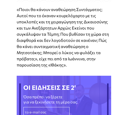
«Ποιοι θα κάνουν αναθεώρηση Συντάγματος;
Αυτοί που το έκαναν κουρελόχαρτο με τις
υποκλοπές και τη χειραγώγηση της Δικαιοσύνης
και των Ανεξάρτητων Αρχών; Εκείνοι που
συγκάλυψαν τα Τέμπη; Που βυθίσαν τη χώρα στη
διαφθορά και δεν λογοδοτούν σε κανέναν; Πώς
θα κάνει συνταγματική αναθεώρηση ο
Μητσοτάκης; Μπορεί ο λύκος να φυλάξει τα
πρόβατα;», είχε πει από τα Ιωάννινα, στην
παρουσίαση της «Ιθάκης».
ΟΙ ΕΙΔΗΣΕΙΣ ΣΕ 2'
Όσα πρέπει να ξέρετε
για να ξεκινήσετε τη μέρα σας.