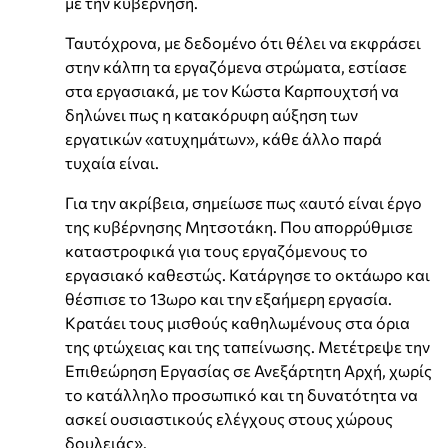
με την κυβέρνηση.
Ταυτόχρονα, με δεδομένο ότι θέλει να εκφράσει
στην κάλπη τα εργαζόμενα στρώματα, εστίασε
στα εργασιακά, με τον Κώστα Καρπουχτσή να
δηλώνει πως η κατακόρυφη αύξηση των
εργατικών «ατυχημάτων», κάθε άλλο παρά
τυχαία είναι.
Για την ακρίβεια, σημείωσε πως «αυτό είναι έργο
της κυβέρνησης Μητσοτάκη. Που απορρύθμισε
καταστροφικά για τους εργαζόμενους το
εργασιακό καθεστώς. Κατάργησε το οκτάωρο και
θέσπισε το 13ωρο και την εξαήμερη εργασία.
Κρατάει τους μισθούς καθηλωμένους στα όρια
της φτώχειας και της ταπείνωσης. Μετέτρεψε την
Επιθεώρηση Εργασίας σε Ανεξάρτητη Αρχή, χωρίς
το κατάλληλο προσωπικό και τη δυνατότητα να
ασκεί ουσιαστικούς ελέγχους στους χώρους
δουλειάς».