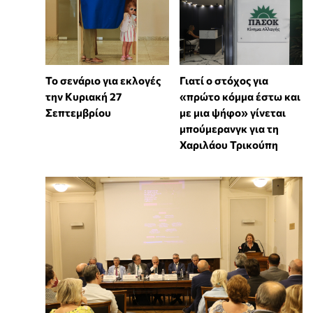
Το σενάριο για εκλογές
Γιατί ο στόχος για
την Κυριακή 27
«πρώτο κόμμα έστω και
Σεπτεμβρίου
με μια ψήφο» γίνεται
μπούμερανγκ για τη
Χαριλάου Τρικούπη