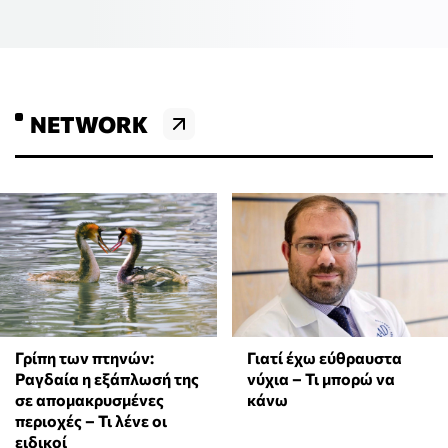
NETWORK
Γρίπη των πτηνών:
Γιατί έχω εύθραυστα
Ραγδαία η εξάπλωσή της
νύχια – Τι μπορώ να
σε απομακρυσμένες
κάνω
περιοχές – Τι λένε οι
ειδικοί