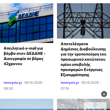
Αποτελέσματα
Απειλητικό e-mail για
Δημόσιας Διαβούλευσης
βόμβα στον ΔΕΔΔΗΕ -
για την τροποποίηση του
Δικογραφία σε βάρος
προσωρινού κατώτατου
42χρονου
ορίου υποβολής
προσφορών Ενέργειας
Εξισορρόπησης
ienergeia.gr
06.19.2026 -
ienergeia.gr
06.19.2026 -
08:30
07:19
×