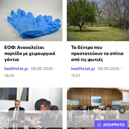
ΕΟΦ: Ανακαλείται
Τα δέντρα που
παρτίδα με χειρουργικά
προστατεύουν τα σπίτια
γάντια
από τις φωτιές
healthstat.gr
08.06.2026 -
healthstat.gr
08.06.2026 -
14:24
15:51
×
ΑΠΟΡΡΗΤΟ