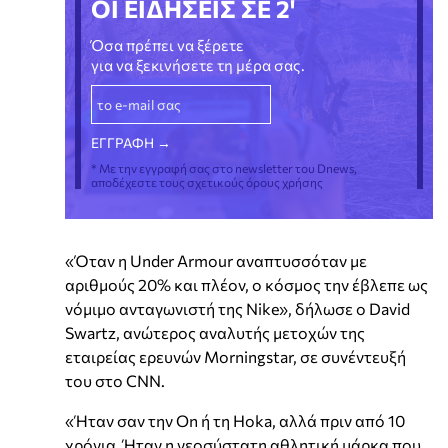
ΟΙ ΕΙΔΗΣΕΙΣ ΣΕ 2'
Όσα πρέπει να ξέρετε
για να ξεκινήσετε τη μέρα σας.
* Με την εγγραφή σας στο newsletter του Dnews,
αποδέχεστε τους σχετικούς όρους χρήσης
«Όταν η Under Armour αναπτυσσόταν με
αριθμούς 20% και πλέον, ο κόσμος την έβλεπε ως
νόμιμο ανταγωνιστή της Nike», δήλωσε ο David
Swartz, ανώτερος αναλυτής μετοχών της
εταιρείας ερευνών Morningstar, σε συνέντευξή
του στο CNN.
«Ήταν σαν την On ή τη Hoka, αλλά πριν από 10
χρόνια. Ήταν η νεοσύστατη αθλητική μάρκα που