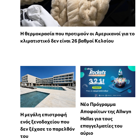
Η θερμοκρασία που προτιμούν οι Αμερικανοί για το
κλιματιστικό δεν είναι 26 βαθμοί Κελσίου
Νέο Πρόγραμμα
Αποφοίτων της Allwyn
Η μεγάλη επιστροφή
Hellas για τους
ενός ξενοδοχείου που
επαγγελματίες του
δεν ξέχασε το παρελθόν
αύριο
του