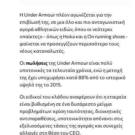
Η Under Armour πλέον αγωνίζεται για την
επιβίωσή της, σε μια όλο και πιο ανταγωνιστική
αγορά αθλητικών ειδών, όπου οι νεότεροι
«παίκτες» - όπως η Hoka και η On running shoes -
φαίνεται να προσεγγίζουν περισσότερο τους
νέους καταναλωτές.
Οι
πωλήσεις
της Under Armour είναι πολύ
υποτονικές τα τελευταία χρόνια, ενώ η μετοχή
της έχει υποχωρήσει κατά 88% από το ιστορικό
υψηλό της το 2015.
Οι ειδικοί του κλάδου αναφέρουν ότι η εταιρεία
είναι βυθισμένη σε ένα δυσάρεστο μείγμα
προβλημάτων: κρίση ταυτότητας, διοικητικές
αντιπαραθέσεις, υποτονικότητα απέναντι στις
εξελισσόμενες τάσεις της αγοράς και συνεχείς
αλλαγές στη θέση του CEO.