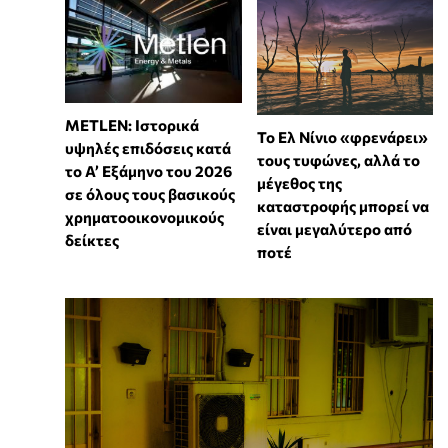
METLEN: Ιστορικά
Το Ελ Νίνιο «φρενάρει»
υψηλές επιδόσεις κατά
τους τυφώνες, αλλά το
το Α’ Εξάμηνο του 2026
μέγεθος της
σε όλους τους βασικούς
καταστροφής μπορεί να
χρηματοοικονομικούς
είναι μεγαλύτερο από
δείκτες
ποτέ