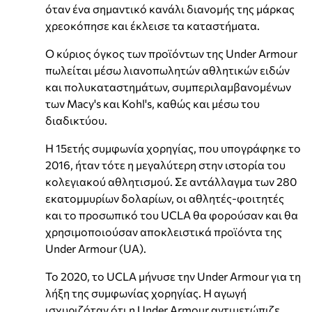
όταν ένα σημαντικό κανάλι διανομής της μάρκας
χρεοκόπησε και έκλεισε τα καταστήματα.
Ο κύριος όγκος των προϊόντων της Under Armour
πωλείται μέσω λιανοπωλητών αθλητικών ειδών
και πολυκαταστημάτων, συμπεριλαμβανομένων
των Macy's και Kohl's, καθώς και μέσω του
διαδικτύου.
Η 15ετής συμφωνία χορηγίας, που υπογράφηκε το
2016, ήταν τότε η μεγαλύτερη στην ιστορία του
κολεγιακού αθλητισμού. Σε αντάλλαγμα των 280
εκατομμυρίων δολαρίων, οι αθλητές-φοιτητές
και το προσωπικό του UCLA θα φορούσαν και θα
χρησιμοποιούσαν αποκλειστικά προϊόντα της
Under Armour (UA).
Το 2020, το UCLA μήνυσε την Under Armour για τη
λήξη της συμφωνίας χορηγίας. Η αγωγή
ισχυριζόταν ότι η Under Armour αντιμετώπιζε