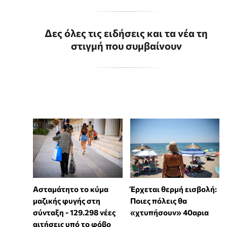
Δες όλες τις ειδήσεις και τα νέα τη
στιγμή που συμβαίνουν
Ασταμάτητο το κύμα
Έρχεται θερμή εισβολή:
μαζικής φυγής στη
Ποιες πόλεις θα
σύνταξη - 129.298 νέες
«χτυπήσουν» 40αρια
αιτήσεις υπό το φόβο