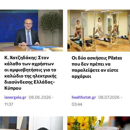
Κ. Χατζηδάκης: Στον
Οι δύο ασκήσεις Pilates
κάλαθο των αχρήστων
που δεν πρέπει να
οι αμφισβητήσεις για το
παραλείψετε αν είστε
καλώδιο της ηλεκτρικής
αρχάριοι
διασύνδεσης Ελλάδας-
Κύπρου
ienergeia.gr
08.06.2026 -
healthstat.gr
08.07.2026 -
11:37
03:44