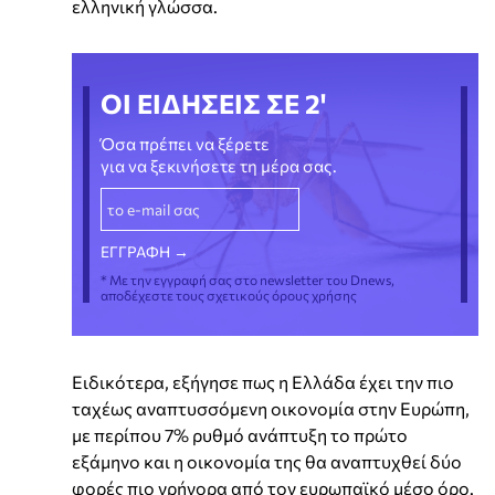
ελληνική γλώσσα.
ΟΙ ΕΙΔΗΣΕΙΣ ΣΕ 2'
Όσα πρέπει να ξέρετε
για να ξεκινήσετε τη μέρα σας.
* Με την εγγραφή σας στο newsletter του Dnews,
αποδέχεστε τους σχετικούς όρους χρήσης
Ειδικότερα, εξήγησε πως η Ελλάδα έχει την πιο
ταχέως αναπτυσσόμενη οικονομία στην Ευρώπη,
με περίπου 7% ρυθμό ανάπτυξη το πρώτο
εξάμηνο και η οικονομία της θα αναπτυχθεί δύο
φορές πιο γρήγορα από τον ευρωπαϊκό μέσο όρο.