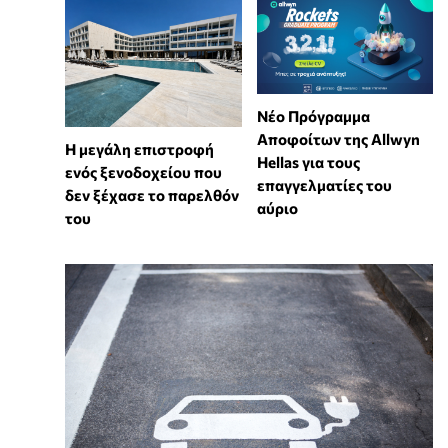
Νέο Πρόγραμμα
Αποφοίτων της Allwyn
Η μεγάλη επιστροφή
Hellas για τους
ενός ξενοδοχείου που
επαγγελματίες του
δεν ξέχασε το παρελθόν
αύριο
του