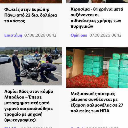
Χιροσίμα - 81 χρόνια μετά
Φωτιές στην Ευρώπη:
αυξάνονται οι
Πάνω από 22 δισ. δολάρια
πιθανότητες χρήσης των
το κόστος
πυρηνικών
Επιστήμη
07.08.2026 06:12
Opinions
07.08.2026 06:12
Λαμία: Χάος στον κόμβο
Μεξικανικές πιπεριές
Μπράλου – Έπεσε
jalapeno συνδέονται με
μετασχηματιστής από
έξαρση σαλμονέλας σε 27
γερανό και ακολούθησε
πολιτείες των ΗΠΑ
τροχαίο με μηχανή
(φωτογραφίες)