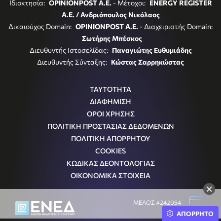
Ιδιοκτησία:
OPINIONPOST A.E.
- Μέτοχοι:
ENERGY REGISTER
Α.Ε. / Ανδριόπουλος Νικόλαος
Δικαιούχος Domain:
OPINIONPOST A.E.
- Διαχειριστής Domain:
Σωτήρης Μπέσκος
Διευθυντής Ιστοσελίδας:
Παναγιώτης Ευθυμιάδης
Διευθυντής Σύνταξης:
Κώστας Σαρρηκώστας
ΤΑΥΤΟΤΗΤΑ
ΔΙΑΦΗΜΙΣΗ
ΟΡΟΙ ΧΡΗΣΗΣ
ΠΟΛΙΤΙΚΗ ΠΡΟΣΤΑΣΙΑΣ ΔΕΔΟΜΕΝΩΝ
ΠΟΛΙΤΙΚΗ ΑΠΟΡΡΗΤΟΥ
COOKIES
ΚΩΔΙΚΑΣ ΔΕΟΝΤΟΛΟΓΙΑΣ
ΟΙΚΟΝΟΜΙΚΑ ΣΤΟΙΧΕΙΑ
×
ΜΕΛΟΣ #242054
ΑΠΟΡΡΗΤΟ
Μ.Η.Τ.