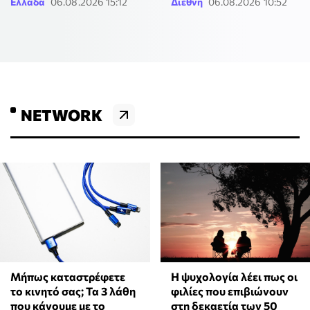
Ελλάδα
06.08.2026 15:12
Διεθνή
06.08.2026 10:52
NETWORK
Μήπως καταστρέφετε
⁠Η ψυχολογία λέει πως οι
το κινητό σας; Τα 3 λάθη
φιλίες που επιβιώνουν
που κάνουμε με το
στη δεκαετία των 50