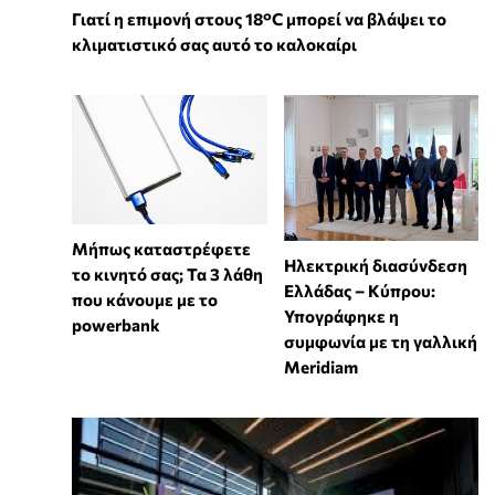
Γιατί η επιμονή στους 18°C μπορεί να βλάψει το
κλιματιστικό σας αυτό το καλοκαίρι
Μήπως καταστρέφετε
Ηλεκτρική διασύνδεση
το κινητό σας; Τα 3 λάθη
Ελλάδας – Κύπρου:
που κάνουμε με το
Υπογράφηκε η
powerbank
συμφωνία με τη γαλλική
Meridiam