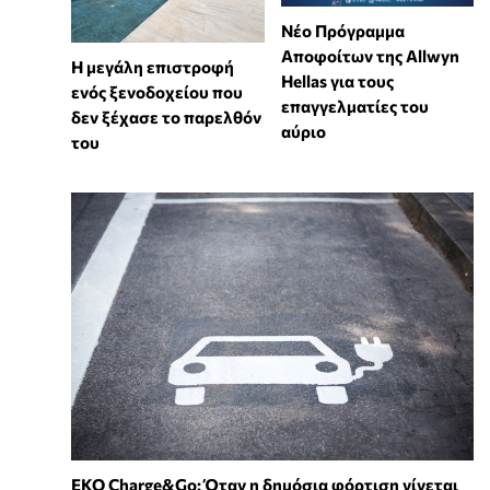
Νέο Πρόγραμμα
Αποφοίτων της Allwyn
Η μεγάλη επιστροφή
Hellas για τους
ενός ξενοδοχείου που
επαγγελματίες του
δεν ξέχασε το παρελθόν
αύριο
του
EKO Charge&Go: Όταν η δημόσια φόρτιση γίνεται