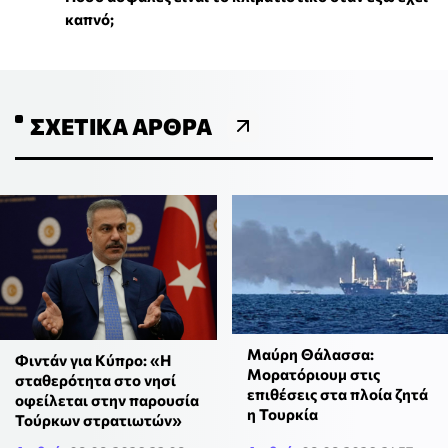
καπνό;
ΣΧΕΤΙΚΆ ΆΡΘΡΑ
Μαύρη Θάλασσα:
Φιντάν για Κύπρο: «Η
Μορατόριουμ στις
σταθερότητα στο νησί
επιθέσεις στα πλοία ζητά
οφείλεται στην παρουσία
η Τουρκία
Τούρκων στρατιωτών»