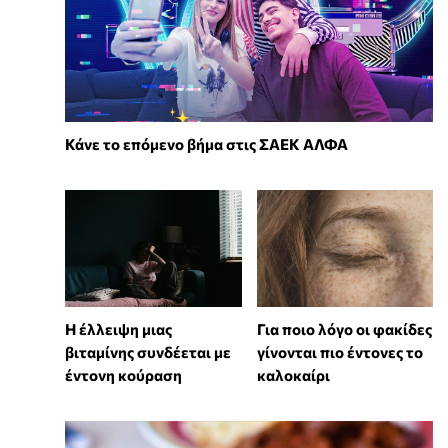
Κάνε το επόμενο βήμα στις ΣΑΕΚ ΑΛΦΑ
⁠Η έλλειψη μιας
Για ποιο λόγο οι φακίδες
βιταμίνης συνδέεται με
γίνονται πιο έντονες το
έντονη κούραση
καλοκαίρι