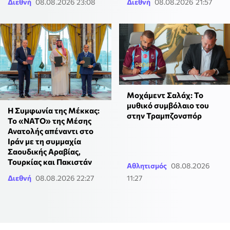
Διεθνή
08.08.2026 23:08
Διεθνή
08.08.2026 21:57
Μοχάμεντ Σαλάχ: Το
μυθικό συμβόλαιο του
Η Συμφωνία της Μέκκας:
στην Τραμπζονσπόρ
Το «ΝΑΤΟ» της Μέσης
Ανατολής απέναντι στο
Ιράν με τη συμμαχία
Σαουδικής Αραβίας,
Τουρκίας και Πακιστάν
Αθλητισμός
08.08.2026
Διεθνή
08.08.2026 22:27
11:27