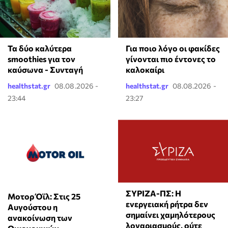
Τα δύο καλύτερα
Για ποιο λόγο οι φακίδες
smoothies για τον
γίνονται πιο έντονες το
καύσωνα - Συνταγή
καλοκαίρι
healthstat.gr
08.08.2026 -
healthstat.gr
08.08.2026 -
23:44
23:27
ΣΥΡΙΖΑ-ΠΣ: Η
Μοτορ Όϊλ: Στις 25
ενεργειακή ρήτρα δεν
Αυγούστου η
σημαίνει χαμηλότερους
ανακοίνωση των
λογαριασμούς, ούτε