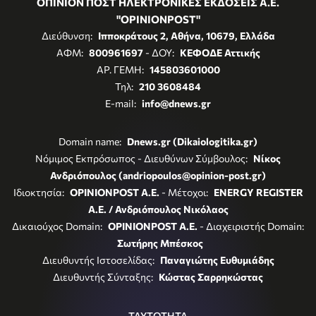
ΟΠΙΝΙΟΝ ΠΟΣΤ ΗΛΕΚΤΡΟΝΙΚΕΣ ΕΚΔΟΣΕΙΣ Α.Ε.
"OPINIONPOST"
Διεύθυνση:
Ιπποκράτους 2, Αθήνα, 10679, Ελλάδα
ΑΦΜ:
800961697
- ΔΟΥ:
ΚΕΦΟΔΕ Αττικής
ΑΡ. ΓΕΜΗ:
145803601000
Τηλ:
210 3608484
E-mail:
info@dnews.gr
Domain name:
Dnews.gr (Dikaiologitika.gr)
Νόμιμος Εκπρόσωπος - Διευθύνων Σύμβουλος:
Νίκος
Ανδριόπουλος (andriopoulos@opinion-post.gr)
Ιδιοκτησία:
OPINIONPOST A.E.
- Μέτοχοι:
ENERGY REGISTER
Α.Ε. / Ανδριόπουλος Νικόλαος
Δικαιούχος Domain:
OPINIONPOST A.E.
- Διαχειριστής Domain:
Σωτήρης Μπέσκος
Διευθυντής Ιστοσελίδας:
Παναγιώτης Ευθυμιάδης
Διευθυντής Σύνταξης:
Κώστας Σαρρηκώστας
ΤΑΥΤΟΤΗΤΑ