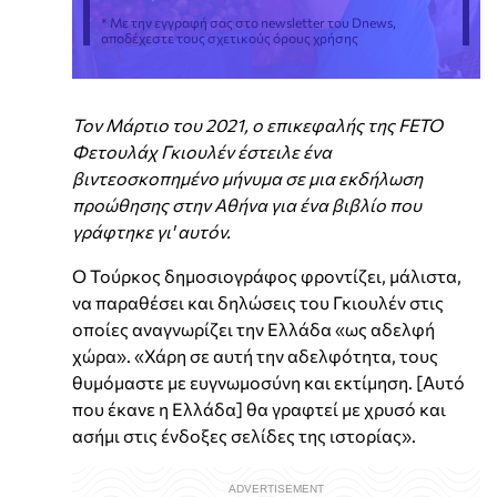
* Με την εγγραφή σας στο newsletter του Dnews,
αποδέχεστε τους σχετικούς όρους χρήσης
Τον Μάρτιο του 2021, ο επικεφαλής της FETO
Φετουλάχ Γκιουλέν έστειλε ένα
βιντεοσκοπημένο μήνυμα σε μια εκδήλωση
προώθησης στην Αθήνα για ένα βιβλίο που
γράφτηκε γι' αυτόν.
O Τούρκος δημοσιογράφος φροντίζει, μάλιστα,
να παραθέσει και δηλώσεις του Γκιουλέν στις
οποίες αναγνωρίζει την Ελλάδα «ως αδελφή
χώρα». «Χάρη σε αυτή την αδελφότητα, τους
θυμόμαστε με ευγνωμοσύνη και εκτίμηση. [Αυτό
που έκανε η Ελλάδα] θα γραφτεί με χρυσό και
ασήμι στις ένδοξες σελίδες της ιστορίας».