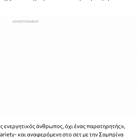
νας ενεργητικός άνθρωπος, όχι ένας παρατηρητής»,
ariety- και αναφερόμενη στο σετ με την Σαμπρίνα