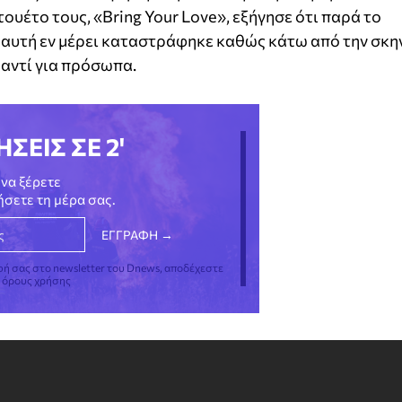
υέτο τους, «Bring Your Love», εξήγησε ότι παρά το
, αυτή εν μέρει καταστράφηκε καθώς κάτω από την σκη
αντί για πρόσωπα.
ΗΣΕΙΣ ΣΕ 2'
να ξέρετε
νήσετε τη μέρα σας.
φή σας στο newsletter του Dnews, αποδέχεστε
ς όρους χρήσης