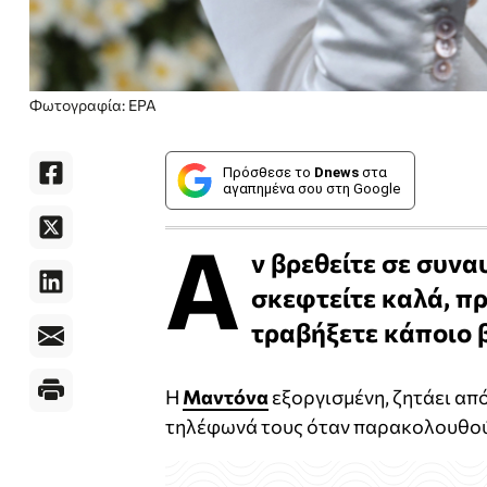
Φωτογραφία: EPA
Πρόσθεσε το
Dnews
στα
αγαπημένα σου στη Google
Α
ν βρεθείτε σε συνα
σκεφτείτε καλά, πρ
τραβήξετε κάποιο β
Η
Μαντόνα
εξοργισμένη, ζητάει απ
τηλέφωνά τους όταν παρακολουθού