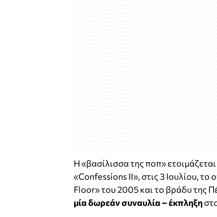
Η «βασίλισσα της ποπ» ετοιμάζεται
«Confessions II», στις 3 Ιουλίου, τ
Floor» του 2005 και το βράδυ της Π
μία δωρεάν συναυλία – έκπληξη
στο