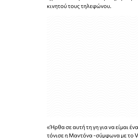
κινητού τους τηλεφώνου.
«Ήρθα σε αυτή τη γη για να είμαι έ
τόνισε η Μαντόνα -σύμφωνα με το V