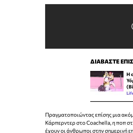
ΔΙΑΒΑΣΤΕ ΕΠΙ
Η 
Υό
(Β
Lif
Πραγματοποιώντας επίσης μια ακόμ
Κάρπερντερ στο Coachella, η ποπ στ
έχουν οι άνθρωποι στην σημερινή ε