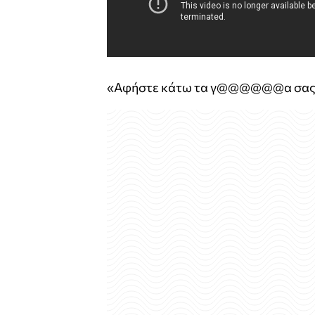
«Αφήστε κάτω τα γ@@@@@@α σας τη